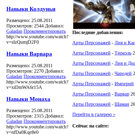
Навыки Колдуньи
Размещено: 25.08.2011
Просмотров: 2544
Добавил:
Galadan
Прокомментировать
Последние добавления:
http://www.youtube.com/watch?
v=sIzQumjD2F0
Арты Персонажей
-
Лия и Ка
Арты Персонажей
-
Тираэль
2
Навыки Варвара
Арты Персонажей
-
Лия и Диа
Размещено: 25.08.2011
Просмотров: 2270
Добавил:
Арты Персонажей
-
Чародей
Galadan
Прокомментировать
http://www.youtube.com/watch?
Арты Персонажей
-
Империй
v=xiDmWA6r15A
Арты Персонажей
-
Варвар
26
Навыки Монаха
Арты Персонажей
-
Шаман
26
Размещено: 25.08.2011
Перейти в галерею »
Просмотров: 2315
Добавил:
Galadan
Прокомментировать
Сейчас на сайте:
http://www.youtube.com/watch?
v=nfDa0Kqe8e0