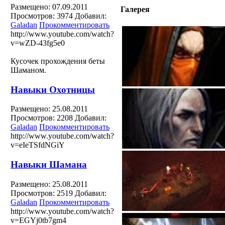
Размещено: 07.09.2011
Галерея
Просмотров: 3974
Добавил:
Galadan
Прокомментировать
http://www.youtube.com/watch?
v=wZD-43fg5e0
Кусочек прохождения беты
Шаманом.
Навыки Охотницы
Размещено: 25.08.2011
Просмотров: 2208
Добавил:
Galadan
Прокомментировать
http://www.youtube.com/watch?
v=eIeTSfdNGiY
Навыки Шамана
Размещено: 25.08.2011
Просмотров: 2519
Добавил:
Galadan
Прокомментировать
http://www.youtube.com/watch?
v=EGYj0tb7gm4