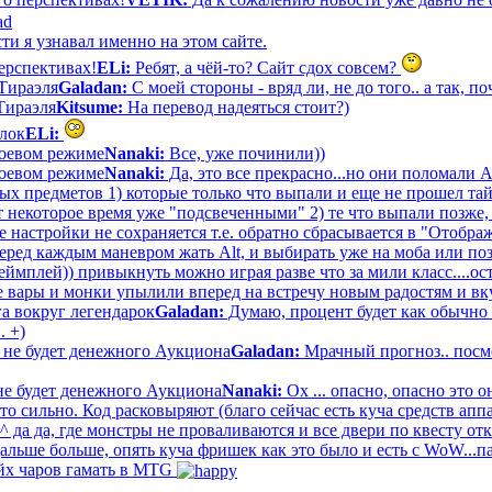
ти я узнавал именно на этом сайте.
ерспективах!
ELi:
Ребят, а чёй-то? Сайт сдох совсем?
Тираэля
Galadan:
С моей стороны - вряд ли, не до того.. а так, по
Тираэля
Kitsume:
На перевод надеяться стоит?)
лок
ELi:
 боевом режиме
Nanaki:
Все, уже починили))
 боевом режиме
Nanaki:
Да, это все прекрасно...но они поломали 
ых предметов 1) которые только что выпали и еще не прошел тай
т некоторое время уже "подсвеченными" 2) те что выпали позже,
е настройки не сохраняется т.е. обратно сбрасывается в "Отобра
еред каждым маневром жать Alt, и выбирать уже на моба или поз
еймплей)) привыкнуть можно играя разве что за мили класс....о
все вары и монки упылили вперед на встречу новым радостям и вк
а вокруг легендарок
Galadan:
Думаю, процент будет как обычно 
. +)
 не будет денежного Аукциона
Galadan:
Мрачный прогноз.. посмо
не будет денежного Аукциона
Nanaki:
Ох ... опасно, опасно это о
о сильно. Код расковыряют (благо сейчас есть куча средств ап
 да да, где монстры не проваливаются и все двери по квесту отк
льше больше, опять куча фришек как это было и есть с WoW...п
йх чаров гамать в MTG