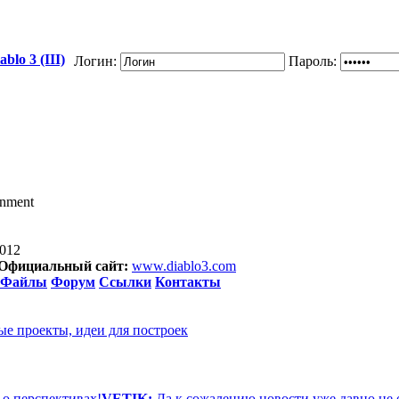
blo 3 (III)
Логин:
Пароль:
inment
2012
Официальный сайт:
www.diablo3.com
Файлы
Форум
Ссылки
Контакты
ые проекты, идеи для построек
 о перспективах!
VETIK:
Да к сожалению новости уже давно не 