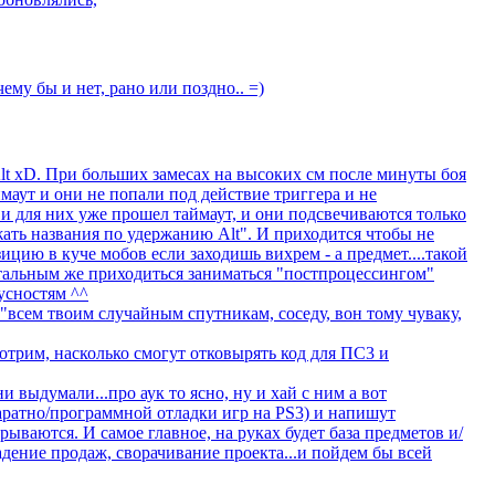
чему бы и нет, рано или поздно.. =)
Alt xD. При больших замесах на высоких см после минуты боя
маут и они не попали под действие триггера и не
 и для них уже прошел таймаут, и они подсвечиваются только
жать названия по удержанию Alt". И приходится чтобы не
ицию в куче мобов если заходишь вихрем - а предмет....такой
стальным же приходиться заниматься "постпроцессингом"
усностям ^^
"всем твоим случайным спутникам, соседу, вон тому чуваку,
трим, насколько смогут отковырять код для ПС3 и
ни выдумали...про аук то ясно, ну и хай с ним а вот
паратно/программной отладки игр на PS3) и напишут
рываются. И самое главное, на руках будет база предметов и/
адение продаж, сворачивание проекта...и пойдем бы всей