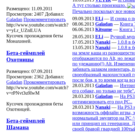
А тут столько произошло.
Размещено: 11.09.2011
Печально поскольку все новос
Просмотров: 2407
Добавил:
09.09.2013
ELi
—
И снова о п
Galadan
Прокомментировать
08.06.2013
Galadan
—
Книга 
http://www.youtube.com/watch?
06.06.2013
Kitsume
—
Книга 
v=yLr_UZnlLUA
Кусочек прохождения беты
28.05.2013
ELi
—
Ручной мур
Монахиней.
17.05.2013
Nanaki
—
1.0.8 в
13.05.2013
Nanaki
—
1.0.8 в
Бета-геймплей
на земле каша из разношерстн
отображаются по Alt, но лежа
Охотницы
по удежанию(!) Alt. Изменени
забивать шлаком инвентарь, п
Размещено: 07.09.2011
своеобразный мазохистский г
Просмотров: 2362
Добавил:
после боя, в то время когда 
Galadan
Прокомментировать
28.03.2013
Galadan
—
Интриг
http://www.youtube.com/watch?
его собаке, но только не тебе".
v=rPNvt3u9IwM
28.03.2013
Galadan
—
На PS3
оптимизировать его под РС..
Кусочек прохождения беты
28.03.2013
Nanaki
—
На PS3 
Охотницей.
возможность оффлайн игры, эт
нормальный эмулятор на PC ^^
Бета-геймплей
или принцип их генерации. Да
Шамана
своей бравой гвардией 100ты