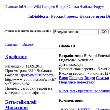
Главная
InDiablo Wiki
Галерея
Видео
Статьи
Файлы
Форум
InDiablo.ru - Русский проект фанатов игры Dia
Русское сообщество фанатов Diablo 3
Главная
»
Видео
Diablo III
Разработчик:
Blizzard Enterta
Крафтинг
Издатель:
Activision
Дата выхода:
Размещено: 11.09.2011
Европейская версия - 15 мая 
Просмотров: 3810
Добавил:
Русская версия - 7 июня 2012
Galadan
Прокомментировать
Вики
Галерея
Видео
Статьи
http://www.youtube.com/watch?
Поделись новостью!
v=5IWfdvh-tfw
Процесс разборки вещей на
MineCraft - креативные эпичн
материалы, и крафтинг.
Комментарии
Бета-геймплей
Монахини
18.09.2013
VETIK
—
И снова