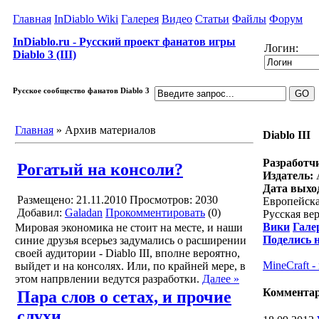
Главная
InDiablo Wiki
Галерея
Видео
Статьи
Файлы
Форум
InDiablo.ru - Русский проект фанатов игры
Логин:
Diablo 3 (III)
Русское сообщество фанатов Diablo 3
Главная
»
Архив материалов
Diablo III
Разработч
Рогатый на консоли?
Издатель:
A
Дата выхо
Размещено: 21.11.2010
Просмотров: 2030
Европейска
Добавил:
Galadan
Прокомментировать
(0)
Русская ве
Вики
Гале
Мировая экономика не стоит на месте, и наши
Поделись 
синие друзья всерьез задумались о расширении
своей аудитории - Diablo III, вполне вероятно,
MineCraft 
выйдет и на консолях. Или, по крайней мере, в
этом напрвлении ведутся разработки.
Далее »
Коммента
Пара слов о сетах, и прочие
слухи