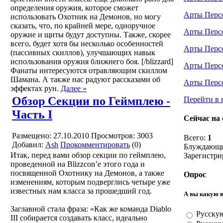
определения оружия, которое сможет
Арты Перс
использовать Охотник на Демонов, но могу
сказать, что, по крайней мере, одноручное
Арты Перс
оружие и щиты будут доступны. Также, скорее
всего, будет хотя бы несколько особенностей
Арты Перс
(пассивных скиллов), улучшающих навык
использования оружия ближнего боя. [/blizzard]
Арты Перс
Фанаты интересуются отравляющим скиллом
Шамана. А также нас радуют рассказами об
Арты Перс
эффектах рун.
Далее »
Обзор Секции по Геймплею -
Перейти в 
Часть I
Сейчас на 
Размещено: 27.10.2010
Просмотров: 3003
Всего:
1
Добавил:
Ash
Прокомментировать
(0)
Блуждающи
Итак, перед вами обзор секции по геймплею,
Зарегистр
проведенной на Blizzcon’e этого года и
посвященной Охотнику на Демонов, а также
Опрос
изменениям, которым подверглись четыре уже
известных нам класса за прошедший год.
А вы какую 
Заглавной стала фраза: «Как же команда Diablo
Русску
III собирается создавать класс, идеально