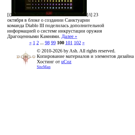
[i]
[/i] 23
октября в блоке о создании Санктуарии
команда Diablo III поделилась дополнительной
информацией о системе инкрустации оружия
Драгоценными Камнями.
Далее »
«
1
2
...
98
99
100
101
102
»
© 2010-2026 by Ash. All rights reserved.
Копирование материалов и элементов дизайна 
Хостинг от
uCoz
SiteMap