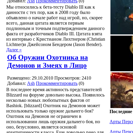
Добавил:
Ash
Прокомментировать
(0)
Мы относились к бета-тесту Diablo III как к
данности с тех пор, как в 2008 году было
объявлено о начале работ над игрой, но, скорее
всего, данная цитата является первым
подлинным и точным подтверждением данного
факта от разработчиков Diablo III. Цитата взята
из интервью с Кристианом Лихтнером (Christian
Lichtner)и Джейсоном Бендером (Jason Bender).
Далее »
Об Оружии Охотника на
Демонов и Змеях в Лицо
Размещено: 29.10.2010
Просмотров: 2410
Добавил:
Ash
Прокомментировать
(0)
В последнее время активность представителей
Blizzard на форуме довольно высока. Появилось
несколько новых любопытных фактов от
Bashiok. [blizzard]
Охотник на Демонов может
использовать только оружие дальнего боя?
Последние
Охотник на Демонов не ограничен в
использовании лишь оружия дальнего боя, но
Арты Перс
оно, безусловно, является основой
Арты Перс
архетипичности класса. Еще довольно рано для