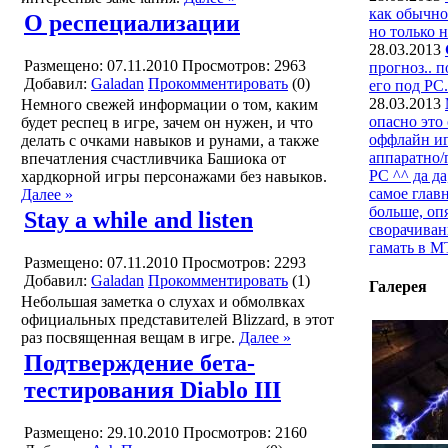
как обычно
О респециализации
но только н
28.03.2013
Размещено: 07.11.2010
Просмотров: 2963
прогноз.. 
Добавил:
Galadan
Прокомментировать
(0)
его под РС.
28.03.2013
Немного свежей информации о том, каким
опасно это 
будет респец в игре, зачем он нужен, и что
оффлайн иг
делать с очками навыков и рунами, а также
аппаратно/
впечатления счастливчика Башиока от
PC ^^ да д
хардкорной игры персонажами без навыков.
самое глав
Далее »
больше, оп
Stay a while and listen
сворачиван
гамать в 
Размещено: 07.11.2010
Просмотров: 2293
Добавил:
Galadan
Прокомментировать
(1)
Галерея
Небольшая заметка о слухах и обмолвках
официальных представителей Blizzard, в этот
раз посвященная вещам в игре.
Далее »
Подтверждение бета-
тестирования Diablo III
Размещено: 29.10.2010
Просмотров: 2160