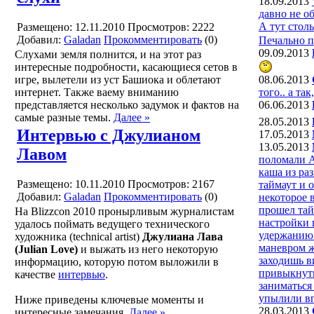
18.09.2013
давно не о
А тут стол
Размещено: 12.11.2010
Просмотров: 2222
Добавил:
Galadan
Прокомментировать
(0)
Печально п
09.09.2013
Слухами земля полнится, и на этот раз
интересные подробности, касающиеся сетов в
08.06.2013
игре, вылетели из уст Башиока и облетают
того.. а та
интернет. Также ваему вниманию
06.06.2013
представляется несколько задумок и фактов на
самые разные темы.
Далее »
28.05.2013
Интервью с Джулианом
17.05.2013
13.05.2013
Лавом
поломали A
каша из ра
Размещено: 10.11.2010
Просмотров: 2167
таймаут и 
Добавил:
Galadan
Прокомментировать
(0)
некоторое 
прошел тай
На Blizzсon 2010 пронырливым журналистам
настройки 
удалось поймать ведущего технического
удержанию 
художника (technical artist)
Джулиана Лава
маневром ж
(Julian Love)
и выжать из него некоторую
заходишь в
информацию, которую потом выложили в
привыкнуть
качестве
интервью
.
заниматься
упылили вп
Ниже приведены ключевые моменты и
28.03.2013
интересные замечания.
Далее »