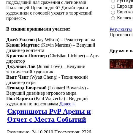
Русску
подходящий для сражения с легионами
Евро ц
Пылающей Преисподней? Дизайнеры и
Евро к
художники с головой уходят в творческий
Коллек
процесс».
В секции принимали участие:
Результаты
Проголосо
Джей Уилсон
(Jay Wilson) – Режиссер игры
Кевин Мартенс
(Kevin Martens) – Ведущий
дизайнер контента
Друзья и 
Кристиан Лихтнер
(Christian Lichtner) – Арт-
директор
Джулиан Лав
(Julian Love) – Ведущий
технический художник
Вьят Ченг
(Wyatt Cheng) - Технический
дизайнер игры
Леонард Боярский
(Leonard Boyarsky) -
Ведущий дизайнер игрового мира
Пол Варзеха
(Paul Warzecha) - Ведущий
художник по персонажам
Далее »
Скриншоты PvP Арены и
Отчет с Места Событий
Размещено: 24.10.2010
Просмотров: 2226