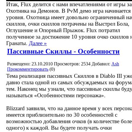
Итак, Flux делится с нами впечатлениями от игры за
Охотника на Демонов. В PvM демо игра начинается 
уровня. Охотница имеет довольно ограниченный н
скиллов, очки скиллов потрачены на Выстрел Бола,
Оглушение и Опорный Прыжок. Flux потратил
полученное за достижение 10 уровня очко скиллов 
Гранаты.
Далее »
Пассивные Скиллы - Особенности
Размещено: 23.10.2010
Просмотров: 2534
Добавил:
Ash
Прокомментировать
(0)
Тема реализация пассивных Скиллов в Diablo III уж
давно стала одной из самых обсуждаемых на форум
тем. Наконец мы узнали, что пассивные скиллы буд
называться «Особенностями персонажа».
Blizzard заявили, что на данное время у всех персо
имеется приблизительно по 30 особенностей с
возможностью добавления очков (в количестве боле
одного) к каждой. Вы будете получать очки