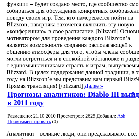
функции – будет создано место, где сообщество см
собираться для обсуждения конкретных соображен
поводу своих игр. Тем, кто намеревается пойти на
Blizzcon, наверняка захочется включить эту новую
«конференцию» в свое расписание. [blizzard] Основ
мотиватором для проведения каждого Blizzcon’а
является возможность создания располагающей к
общению атмосферы для того, чтобы члены сообще
могли встретиться и в спокойной обстановке и разд
с единомышленниками страсть к играм, выпускаем
Blizzard. В целях поддержания данной традиции, в 
году на Blizzcon’е мы представим вам первый BlizzЧ
Прямая трансляция! [/blizzard]
Далее »
Прогнозы аналитиков: Diablo III выйд
в 2011 году
Размещено: 21.10.2010
Просмотров: 2625
Добавил:
Ash
Прокомментировать
(0)
Аналитики – великие люди, они предсказывают все,