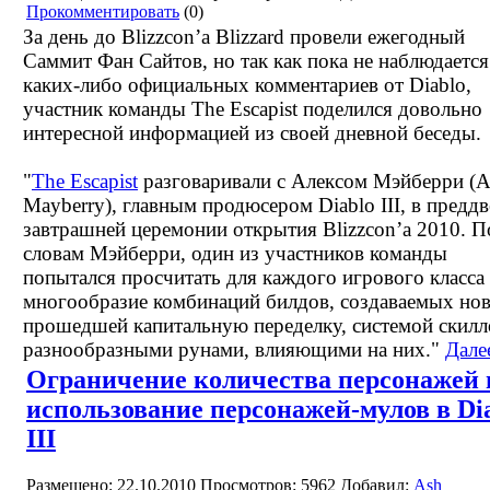
Прокомментировать
(0)
За день до Blizzcon’а Blizzard провели ежегодный
Саммит Фан Сайтов, но так как пока не наблюдается
каких-либо официальных комментариев от Diablo,
участник команды The Escapist поделился довольно
интересной информацией из своей дневной беседы.
The Escapist
разговаривали с Алексом Мэйберри (A
Mayberry), главным продюсером Diablo III, в предд
завтрашней церемонии открытия Blizzcon’а 2010. П
словам Мэйберри, один из участников команды
попытался просчитать для каждого игрового класса 
многообразие комбинаций билдов, создаваемых нов
прошедшей капитальную переделку, системой скилл
разнообразными рунами, влияющими на них.
Дале
Ограничение количества персонажей 
использование персонажей-мулов в Di
III
Размещено: 22.10.2010
Просмотров: 5962
Добавил:
Ash