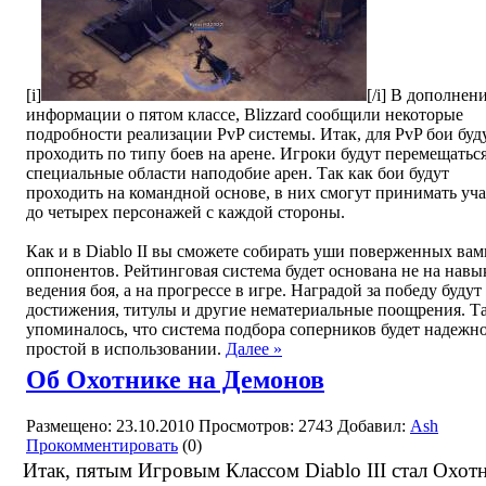
[i]
[/i] В дополнен
информации о пятом классе, Blizzard сообщили некоторые
подробности реализации PvP системы. Итак, для PvP бои буд
проходить по типу боев на арене. Игроки будут перемещаться
специальные области наподобие арен. Так как бои будут
проходить на командной основе, в них смогут принимать уч
до четырех персонажей с каждой стороны.
Как и в Diablo II вы сможете собирать уши поверженных вам
оппонентов. Рейтинговая система будет основана не на навы
ведения боя, а на прогрессе в игре. Наградой за победу будут
достижения, титулы и другие нематериальные поощрения. Т
упоминалось, что система подбора соперников будет надежн
простой в использовании.
Далее »
Об Охотнике на Демонов
Размещено: 23.10.2010
Просмотров: 2743
Добавил:
Ash
Прокомментировать
(0)
Итак, пятым Игровым Классом Diablo III стал Охот