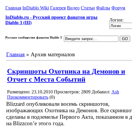
Главная
InDiablo Wiki
Галерея
Видео
Статьи
Файлы
Форум
InDiablo.ru - Русский проект фанатов игры
Логин:
Diablo 3 (III)
Русское сообщество фанатов Diablo 3
Главная
»
Архив материалов
Скриншоты Охотника на Демонов и
Отчет с Места Событий
Размещено: 23.10.2010
Просмотров: 2809
Добавил:
Ash
Прокомментировать
(0)
Blizzard опубликовали восемь скриншотов,
изображающих Охотника на Демонов. Все скринш
сделаны в подземелье Первого Акта, показанном в 
на Blizzcon’е этого года.