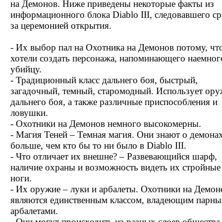
на Демонов. Ниже приведены некоторые факты из
информационного блока Diablo III, следовавшего ср
за церемонией открытия.
- Их выбор пал на Охотника на Демонов потому, чт
хотели создать персонажа, напоминающего наемног
убийцу.
- Традиционный класс дальнего боя, быстрый,
загадочный, темный, старомодный. Использует ору
дальнего боя, а также различные приспособления и
ловушки.
- Охотники на Демонов немного высокомерны.
- Магия Теней – Темная магия. Они знают о демона
больше, чем кто бы то ни было в Diablo III.
- Что отличает их внешне? – Развевающийся шарф,
наличие охраны и возможность видеть их стройные
ноги.
- Их оружие – луки и арбалеты. Охотники на Демон
являются единственным классом, владеющим парн
арбалетами.
- Они могут происходить из разных слоев общества