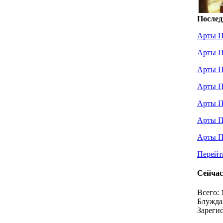
Послед
Арты П
Арты П
Арты П
Арты П
Арты П
Арты П
Арты П
Перейт
Сейчас
Всего:
Блужда
Зареги