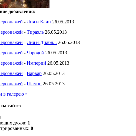
ние добавления:
ерсонажей
-
Лия и Каин
26.05.2013
ерсонажей
-
Тираэль
26.05.2013
ерсонажей
-
Лия и Диабл...
26.05.2013
ерсонажей
-
Чародей
26.05.2013
ерсонажей
-
Империй
26.05.2013
ерсонажей
-
Варвар
26.05.2013
ерсонажей
-
Шаман
26.05.2013
и в галерею »
 на сайте:
1
ющих духов:
1
стрированных:
0