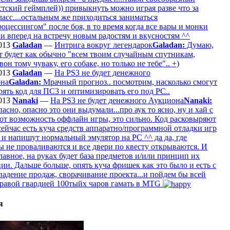
стский геймплей)) привыкнуть можно играя разве что за
асс....остальным же приходиться заниматься
оцессингом" после боя, в то время когда все вары и монки
и вперед на встречу новым радостям и вкусностям ^^
013
Galadan
—
Интрига вокруг легендарок
Galadan:
Думаю,
т будет как обычно "всем твоим случайным спутникам,
 вон тому чуваку, его собаке, но только не тебе".. +)
013
Galadan
—
На PS3 не будет денежного
на
Galadan:
Мрачный прогноз.. посмотрим, насколько смогут
ять код для ПС3 и оптимизировать его под РС..
013
Nanaki
—
На PS3 не будет денежного Аукциона
Nanaki:
опасно, опасно это они выдумали...про аук то ясно, ну и хай с
вот возможность оффлайн игры, это сильно. Код расковыряют
сейчас есть куча средств аппаратно/программной отладки игр
 и напишут нормальный эмулятор на PC ^^ да да, где
ы не проваливаются и все двери по квесту открываются. И
лавное, на руках будет база предметов и/или принцип их
ии. Дальше больше, опять куча фришек как это было и есть с
адение продаж, сворачивание проекта...и пойдем бы всей
бравой гвардией 100тыйх чаров гамать в MTG
я