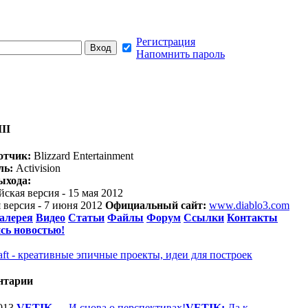
Регистрация
Напомнить пароль
III
отчик:
Blizzard Entertainment
ль:
Activision
ыхода:
ская версия - 15 мая 2012
 версия - 7 июня 2012
Официальный сайт:
www.diablo3.com
алерея
Видео
Статьи
Файлы
Форум
Ссылки
Контакты
сь новостью!
ft - креативные эпичные проекты, идеи для построек
нтарии
013
VETIK
—
И снова о перспективах!
VETIK:
Да к