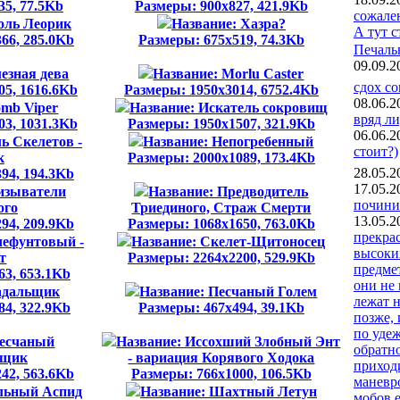
35, 77.5Kb
Размеры: 900x827, 421.9Kb
сожале
оль Леорик
Название: Хазра?
А тут 
66, 285.0Kb
Размеры: 675x519, 74.3Kb
Печальн
09.09.2
езная дева
Название: Morlu Caster
сдох с
05, 1616.6Kb
Размеры: 1950x3014, 6752.4Kb
08.06.2
omb Viper
Название: Искатель сокровищ
вряд ли
03, 1031.3Kb
Размеры: 1950x1507, 321.9Kb
06.06.2
ь Скелетов -
Название: Непогребенный
стоит?)
к
Размеры: 2000x1089, 173.4Kb
28.05.2
94, 194.3Kb
17.05.2
изыватели
Название: Предводитель
почини
ого
Триединого, Страж Смерти
13.05.2
94, 209.9Kb
Размеры: 1068x1650, 763.0Kb
прекрас
чефунтовый -
Название: Скелет-Щитоносец
высоки
т
Размеры: 2264x2200, 529.9Kb
предмет
63, 653.1Kb
они не 
адальщик
Название: Песчаный Голем
лежат 
84, 322.9Kb
Размеры: 467x494, 39.1Kb
позже, 
по удеж
Песчаный
Название: Иссохший Злобный Энт
обратно
ьщик
- вариация Корявого Ходока
приход
42, 563.6Kb
Размеры: 766x1000, 106.5Kb
маневро
льный Аспид
Название: Шахтный Летун
мобов е