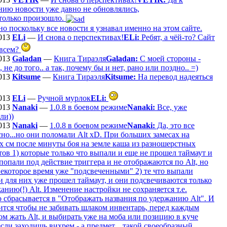
нию новости уже давно не обновлялись,
столько произошло.
о поскольку все новости я узнавал именно на этом сайте.
013
ELi
—
И снова о перспективах!
ELi:
Ребят, а чёй-то? Сайт
овсем?
013
Galadan
—
Книга Тираэля
Galadan:
С моей стороны -
, не до того.. а так, почему бы и нет, рано или поздно.. =)
013
Kitsume
—
Книга Тираэля
Kitsume:
На перевод надеяться
013
ELi
—
Ручной мурлок
ELi:
013
Nanaki
—
1.0.8 в боевом режиме
Nanaki:
Все, уже
ли))
013
Nanaki
—
1.0.8 в боевом режиме
Nanaki:
Да, это все
но...но они поломали Alt xD. При больших замесах на
х см после минуты боя на земле каша из разношерстных
ов 1) которые только что выпали и еще не прошел таймаут и
попали под действие триггера и не отображаются по Alt, но
некоторое время уже "подсвеченными" 2) те что выпали
и для них уже прошел таймаут, и они подсвечиваются только
анию(!) Alt. Изменение настройки не сохраняется т.е.
 сбрасывается в "Отображать названия по удержанию Alt". И
ится чтобы не забивать шлаком инвентарь, перед каждым
м жать Alt, и выбирать уже на моба или позицию в куче
сли заходишь вихрем - а предмет....такой своеобразный