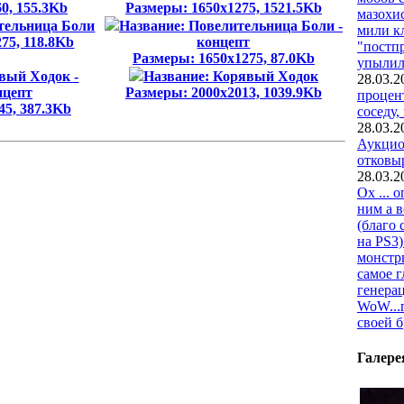
0, 155.3Kb
Размеры: 1650x1275, 1521.5Kb
мазохи
тельница Боли
Название: Повелительница Боли -
мили кл
75, 118.8Kb
концепт
"постпр
Размеры: 1650x1275, 87.0Kb
упылил
вый Ходок -
Название: Корявый Ходок
28.03.2
нцепт
Размеры: 2000x2013, 1039.9Kb
процен
45, 387.3Kb
соседу,
28.03.2
Аукцио
отковыр
28.03.2
Ох ... 
ним а 
(благо 
на PS3)
монстр
самое г
генерац
WoW...п
своей 
Галере