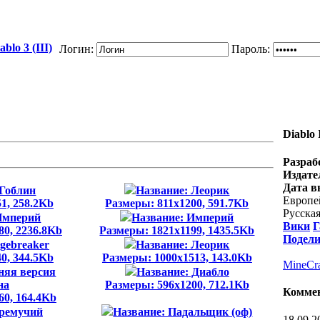
blo 3 (III)
Логин:
Пароль:
Diablo 
Разраб
Издате
Дата в
 Гоблин
Название: Леорик
Европей
1, 258.2Kb
Размеры: 811x1200, 591.7Kb
Русская
Империй
Название: Империй
Вики
Г
80, 2236.8Kb
Размеры: 1821x1199, 1435.5Kb
Подели
egebreaker
Название: Леорик
0, 344.5Kb
Размеры: 1000x1513, 143.0Kb
MineCra
няя версия
Название: Диабло
на
Размеры: 596x1200, 712.1Kb
Комме
60, 164.4Kb
Гремучий
Название: Падальщик (оф)
18.09.2