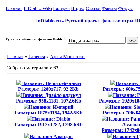
Главная
InDiablo Wiki
Галерея
Видео
Статьи
Файлы
Форум
InDiablo.ru - Русский проект фанатов игры Dia
Русское сообщество фанатов Diablo 3
Главная
»
Галерея
»
Арты Монстров
Собрано материалов: 63
Название: Непогребенный
Название:
Размеры: 1280x717, 92.2Kb
Размеры: 600x75
Название: Диабло олдскул
Название: 
Размеры: 958x1181, 1072.6Kb
Размеры: 1920x10
Название: Империй
Название: Si
Размеры: 1875x1154, 1942.5Kb
Размеры: 700x64
Название: Diablo
Название: Ран
Размеры: 1912x1282, 1298.6Kb
Азмода
Размеры: 1742x8
Название: Азмодан
Название: 