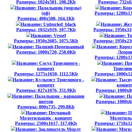
Размеры: 1024x501, 100.2Kb
Размеры: 732x6
Название: Падальщик (морды)
Название: Кор
(оф)
Размеры: 1280x13
Размеры: 400x508, 164.1Kb
Название: Unburied_black
Название: Жел
Размеры: 1032x919, 107.7Kb
Размеры: 1950x31
Название: Vessel
Название: T
Размеры: 1950x2685, 1075.5Kb
Размеры: 1950x23
Название: Падший-Помешанный
Название: Корол
Размеры: 1000x720, 258.0Kb
Леори
Размеры: 1200x13
Название: Сосуд Триединого -
Название: Пр
концепт
Триедин
Размеры: 1275x1650, 1112.5Kb
Размеры: 1000x12
Название: Культист Триединого -
Название: Тыся
концепт
концеп
Размеры: 827x1076, 351.9Kb
Размеры: 1000x8
Название: Падальщик - вариации
Название: П
цветов
Размеры: 1000x6
Размеры: 800x735, 299.8Kb
Название: Песчаный
Название: 
Молотильщик - концепт
Молотил
Размеры: 2500x1617, 317.0Kb
Размеры: 1718x12
Название: Заклинатель Морлу
Название: Моги