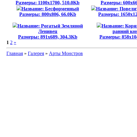
Размеры: 1100x1700, 510.0Kb
Размеры: 600x66
Название: Бесформенный
Название: Повели
Размеры: 800x806, 66.0Kb
Размеры: 1650x12
Название: Рогатый Земляной
Название: Коря
Ленивец
ранний ко
Размеры: 891x689, 304.3Kb
Размеры: 858x10
1
2
»
Главная
»
Галерея
»
Арты Монстров