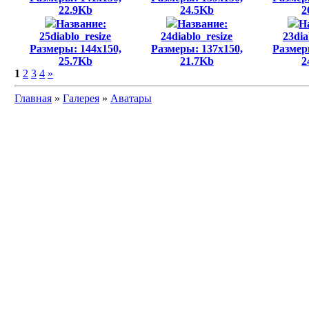
22.9Kb
24.5Kb
2
Название:
Название:
Н
25diablo_resize
24diablo_resize
23dia
Размеры: 144x150,
Размеры: 137x150,
Размер
25.7Kb
21.7Kb
2
1
2
3
4
»
Главная
»
Галерея
»
Аватары