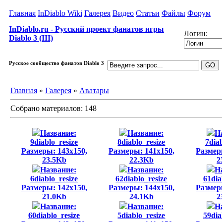
Главная
InDiablo Wiki
Галерея
Видео
Статьи
Файлы
Форум
InDiablo.ru - Русский проект фанатов игры
Логин:
Diablo 3 (III)
Русское сообщество фанатов Diablo 3
Главная
»
Галерея
»
Аватары
Собрано материалов: 148
Название:
Название:
Н
9diablo_resize
8diablo_resize
7dia
Размеры: 143x150,
Размеры: 141x150,
Размер
23.5Kb
22.3Kb
2
Название:
Название:
Н
6diablo_resize
62diablo_resize
61dia
Размеры: 142x150,
Размеры: 144x150,
Размер
21.0Kb
24.1Kb
2
Название:
Название:
Н
60diablo_resize
5diablo_resize
59dia