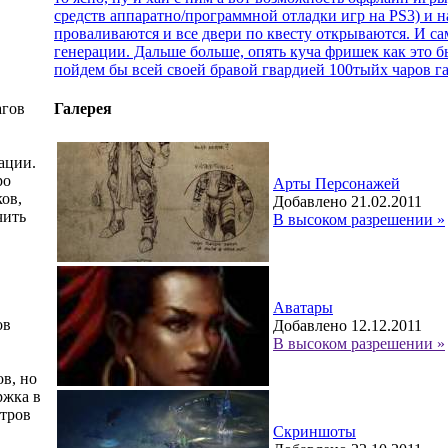
средств аппаратно/программной отладки игр на PS3) и н
проваливаются и все двери по квесту открываются. И сам
генерации. Дальше больше, опять куча фришек как это бы
пойдем бы всей своей бравой гвардией 100тыйх чаров 
агов
Галерея
ации.
ро
Арты Персонажей
ков,
Добавлено 21.02.2011
чить
В высоком разрешении »
Аватары
ов
Добавлено 12.12.2011
В высоком разрешении »
ов, но
ржка в
стров
Скриншоты