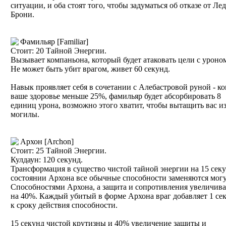
ситуации, и оба стоят того, чтобы задуматься об отказе от Ле
Брони.
Фамильяр [Familiar]
Стоит: 20 Тайной Энергии.
Вызывает компаньона, который будет атаковать цели с уроном
Не может быть убит врагом, живет 60 секунд.
Навык проявляет себя в сочетании с Алебастровой руной - ко
ваше здоровье меньше 25%, фамильяр будет абсорбировать 8
единиц урона, возможно этого хватит, чтобы вытащить вас и
могилы.
Архон [Archon]
Стоит: 25 Тайной Энергии.
Кулдаун: 120 секунд.
Трансформация в существо чистой тайной энергии на 15 секу
состоянии Архона все обычные способности заменяются мог
Способностями Архона, а защита и сопротивления увеличив
на 40%. Каждый убитый в форме Архона враг добавляет 1 се
к сроку действия способности.
15 секунд чистой крутизны и 40% увеличение защиты и