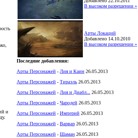
Добавлено 22.10.2011
В высоком разрешении »
рость
Арты Локаций
Добавлено 14.10.2010
В высоком разрешении »
ко,
Последние добавления:
Арты Персонажей
-
Лия и Каин
26.05.2013
Арты Персонажей
-
Тираэль
26.05.2013
Арты Персонажей
-
Лия и Диабл...
26.05.2013
Арты Персонажей
-
Чародей
26.05.2013
ий и
Арты Персонажей
-
Империй
26.05.2013
ду.
Арты Персонажей
-
Варвар
26.05.2013
Арты Персонажей
-
Шаман
26.05.2013