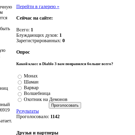
Перейти в галерею »
ычную
им
ится
Сейчас на сайте:
 быть
Всего:
1
Блуждающих духов:
1
Зарегистрированных:
0
тую
Опрос
х
Какой класс в Diablo 3 вам понравился больше всего?
Монах
Шаман
Варвар
иниц
Волшебница
Охотник на Демонов
ерный
 6919
Результаты
Проголосовало:
1142
атает.
Друзья и партнеры