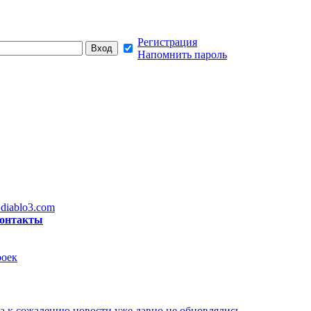
Регистрация
Напомнить пароль
diablo3.com
онтакты
роек
а к сожалению новости уже давно не обновлялись,