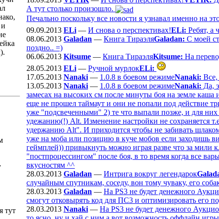
ал
А тут столько произошло.
нако,
Печально поскольку все новости я узнавал именно на это
 и
09.09.2013
ELi
—
И снова о перспективах!
ELi:
Ребят, а 
не
08.06.2013
Galadan
—
Книга Тираэля
Galadan:
С моей сто
дейка
поздно.. =)
).
06.06.2013
Kitsume
—
Книга Тираэля
Kitsume:
На перевод
28.05.2013
ELi
—
Ручной мурлок
ELi:
17.05.2013
Nanaki
—
1.0.8 в боевом режиме
Nanaki:
Все,
13.05.2013
Nanaki
—
1.0.8 в боевом режиме
Nanaki:
Да, 
замесах на высоких см после минуты боя на земле каша 
еще не прошел таймаут и они не попали под действие три
уже "подсвеченными" 2) те что выпали позже, и для них
удежанию(!) Alt. Изменение настройки не сохраняется т.
удержанию Alt". И приходится чтобы не забивать шлаком
уже на моба или позицию в куче мобов если заходишь ви
м
геймплей)) привыкнуть можно играя разве что за мили к
"постпроцессингом" после боя, в то время когда все ва
вкусностям ^^
у
28.03.2013
Galadan
—
Интрига вокруг легендарок
Galad
случайным спутникам, соседу, вон тому чуваку, его собаке
28.03.2013
Galadan
—
На PS3 не будет денежного Аукц
смогут отковырять код для ПС3 и оптимизировать его по
28.03.2013
Nanaki
—
На PS3 не будет денежного Аукци
я тут
то ясно, ну и хай с ним а вот возможность оффлайн игры