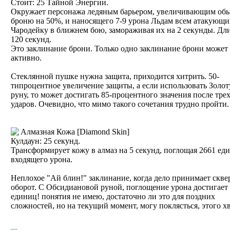
Стоит: 25 Тайной Энергии.
Окружает персонажа ледяным барьером, увеличивающим об
броню на 50%, и наносящего 7-9 урона Льдам всем атакующ
Чародейку в ближнем бою, замораживая их на 2 секунды. Дл
120 секунд.
Это заклинание брони. Только одно заклинание брони может
активно.
Стеклянной пушке нужна защита, приходится хитрить. 50-
типроцентное увеличение защиты, а если использовать Золо
руну, то может достигать 85-процентного значения после тре
ударов. Очевидно, что мимо такого сочетания трудно пройти.
Алмазная Кожа [Diamond Skin]
Кулдаун: 25 секунд.
Трансформирует кожу в алмаз на 5 секунд, поглощая 2661 ед
входящего урона.
Неплохое "Ай блин!" заклинание, когда дело принимает скв
оборот. С Обсидиановой руной, поглощение урона достигает
единиц! понятия не имею, достаточно ли это для поздних
сложностей, но на текущий момент, могу поклясться, этого хв