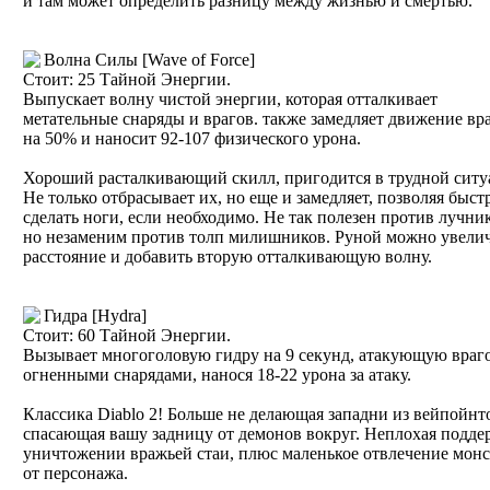
и там может определить разницу между жизнью и смертью.
Волна Силы [Wave of Force]
Стоит: 25 Тайной Энергии.
Выпускает волну чистой энергии, которая отталкивает
метательные снаряды и врагов. также замедляет движение вр
на 50% и наносит 92-107 физического урона.
Хороший расталкивающий скилл, пригодится в трудной ситу
Не только отбрасывает их, но еще и замедляет, позволяя быст
сделать ноги, если необходимо. Не так полезен против лучни
но незаменим против толп милишников. Руной можно увели
расстояние и добавить вторую отталкивающую волну.
Гидра [Hydra]
Стоит: 60 Тайной Энергии.
Вызывает многоголовую гидру на 9 секунд, атакующую враг
огненными снарядами, нанося 18-22 урона за атаку.
Классика Diablo 2! Больше не делающая западни из вейпойнт
спасающая вашу задницу от демонов вокруг. Неплохая подде
уничтожении вражьей стаи, плюс маленькое отвлечение мон
от персонажа.