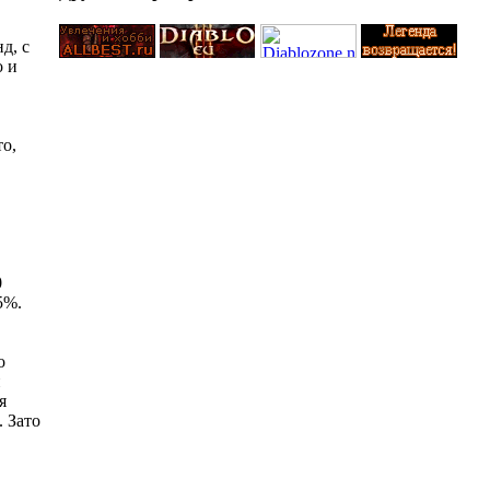
д, с
о и
то,
0
5%.
о
й
я
. Зато