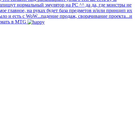
апишут нормальный эмулятор на PC ^^ да да, где монстры не
ое главное, на руках будет база предметов и/или принцип их
ло и есть с WoW...падение продаж, сворачивание проекта...и
гамать в MTG