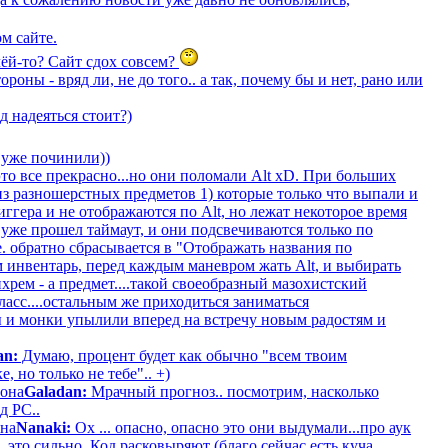
м сайте.
чёй-то? Сайт сдох совсем?
роны - вряд ли, не до того.. а так, почему бы и нет, рано или
 надеяться стоит?)
 уже починили))
это все прекрасно...но они поломали Alt xD. При больших
из разношерстных предметов 1) которые только что выпали и
ггера и не отображаются по Alt, но лежат некоторое время
 уже прошел таймаут, и они подсвечиваются только по
е. обратно сбрасывается в "Отображать названия по
 инвентарь, перед каждым маневром жать Alt, и выбирать
хрем - а предмет....такой своеобразный мазохистский
ласс....остальным же приходиться заниматься
ры и монки упылили вперед на встречу новым радостям и
an:
Думаю, процент будет как обычно "всем твоим
, но только не тебе".. +)
иона
Galadan:
Мрачный прогноз.. посмотрим, насколько
д РС..
она
Nanaki:
Ох ... опасно, опасно это они выдумали...про аук
, это сильно. Код расковыряют (благо сейчас есть куча