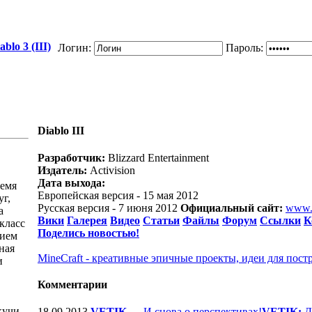
blo 3 (III)
Логин:
Пароль:
Diablo III
Разработчик:
Blizzard Entertainment
Издатель:
Activision
Дата выхода:
ремя
Европейская версия - 15 мая 2012
г,
Русская версия - 7 июня 2012
Официальный сайт:
www.
а
Вики
Галерея
Видео
Статьи
Файлы
Форум
Ссылки
К
 класс
Поделись новостью!
нием
ная
MineCraft - креативные эпичные проекты, идеи для пост
и
Комментарии
кучи
18.09.2013
VETIK
—
И снова о перспективах!
VETIK:
Д