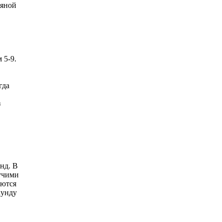
дяной
 5-9.
гда
з
нд. В
учими
аются
кунду