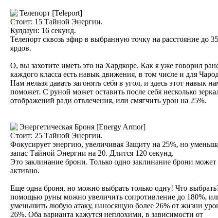
Телепорт [Teleport]
Стоит: 15 Тайной Энергии.
Кулдаун: 16 секунд.
Телепорт сквозь эфир в выбранную точку на расстояние до 3
ярдов.
О, вы захотите иметь это на Хардкоре. Как я уже говорил ране
каждого класса есть навык движения, в том числе и для Чаро
Нам нельзя давать загонять себя в угол, и здесь этот навык на
поможет. С руной может оставить после себя несколько зерк
отображений ради отвлечения, или смягчить урон на 25%.
Энергетическая Броня [Energy Armor]
Стоит: 25 Тайной Энергии.
Фокусирует энергию, увеличивая Защиту на 25%, но уменьш
запас Тайной Энергии на 20. Длится 120 секунд.
Это заклинание брони. Только одно заклинание брони может
активно.
Еще одна броня, но можно выбрать только одну! Что выбрать
помощью руны можно увеличить сопротивление до 180%, ил
уменьшить любую атаку, наносящую более 26% от жизни урон
26%. Оба варианта кажутся неплохими, в зависимости от