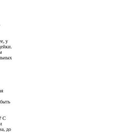
5
е, у
дейки.
м
альных
ая
 быть
? С
и
а, до