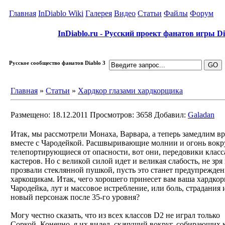
Главная
InDiablo Wiki
Галерея
Видео
Статьи
Файлы
Форум
InDiablo.ru - Русский проект фанатов игры Dia
Русское сообщество фанатов Diablo 3
Главная
»
Статьи
»
Хардкор глазами хардкорщика
Размещено: 18.12.2011
Просмотров: 3658
Добавил:
Galadan
Итак, мы рассмотрели Монаха, Варвара, а теперь замедлим в
вместе с Чародейкой. Расшвыривающие молнии и огонь вокру
телепортирующиеся от опасности, вот они, передовики класс
кастеров. Но с великой силой идет и великая слабость, не зря
прозвали стеклянной пушкой, пусть это станет предупрежде
харкощикам. Итак, чего хорошего принесет вам ваша хардкор
Чародейка, лут и массовое истребление, или боль, страдания 
новый персонаж после 35-го уровня?
Могу честно сказать, что из всех классов D2 не играл только
Соркой. Конечно, я их видел, скачущий вокруг, собирающих 