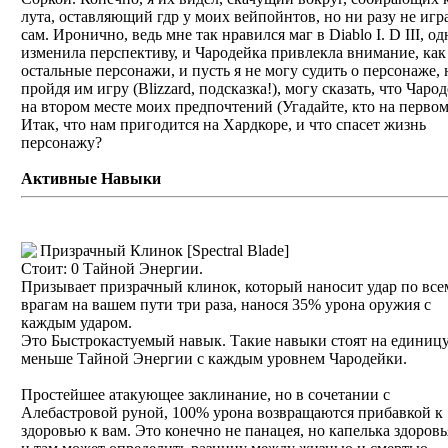
лута, оставляющий гдр у моих вейпойнтов, но ни разу не игр
сам. Иронично, ведь мне так нравился маг в Diablo I. D III, од
изменила перспективу, и Чародейка привлекла внимание, как
остальные персонажи, и пусть я не могу судить о персонаже, 
пройдя им игру (Blizzard, подсказка!), могу сказать, что Чаро
на втором месте моих предпочтений (Угадайте, кто на первом
Итак, что нам пригодится на Хардкоре, и что спасет жизнь
персонажу?
Активные Навыки
Призрачный Клинок [Spectral Blade]
Стоит: 0 Тайной Энергии.
Призывает призрачный клинок, который наносит удар по все
врагам на вашем пути три раза, нанося 35% урона оружия с
каждым ударом.
Это Быстрокастуемый навык. Такие навыки стоят на единиц
меньше Тайной Энергии с каждым уровнем Чародейки.
Простейшее атакующее заклинание, но в сочетании с
Алебастровой руной, 100% урона возвращаются прибавкой к
здоровью к вам. Это конечно не панацея, но капелька здоровь