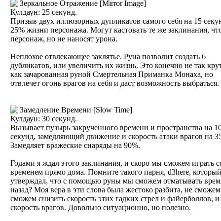
Зеркальное Отражение [Mirror Image]
Кулдаун: 25 секунд.
Призыв двух иллюзорных дупликатов самого себя на 15 секун
25% жизни персонажа. Могут кастовать те же заклинания, чт
персонаж, но не наносят урона.
Неплохое отвлекающее заклятье. Руна позволит создать 6
дубликатов, или увеличить их жизнь. Это конечно не так кру
как зачарованная руной Смертельная Приманка Монаха, но
отвлечет огонь врагов на себя и даст возможность выбраться.
Замедление Времени [Slow Time]
Кулдаун: 30 секунд.
Вызывает пузырь закрученного времени и пространства на 1
секунд, замедляющий движение и скорость атаки врагов на 3
Замедляет вражеские снаряды на 90%.
Годами я ждал этого заклинания, и скоро мы сможем играть с
временем прямо дома. Помните такого парня, d3here, которы
утверждал, что с помощью руны мы сможем отматывать врем
назад? Моя вера в эти слова была жестоко разбита, не сможем
сможем снизить скорость этих гадких стрел и файерболлов, и
скорость врагов. Довольно ситуационно, но полезно.