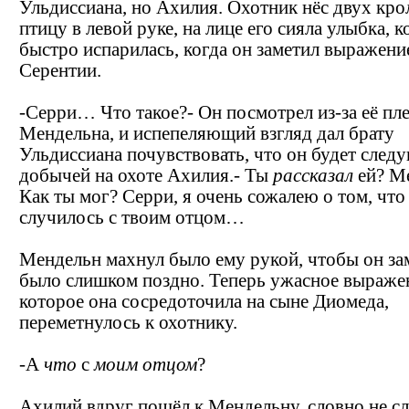
Ульдиссиана, но Ахилия. Охотник нёс двух кро
птицу в левой руке, на лице его сияла улыбка, к
быстро испарилась, когда он заметил выражени
Серентии.
-Серри… Что такое?- Он посмотрел из-за её пле
Мендельна, и испепеляющий взгляд дал брату
Ульдиссиана почувствовать, что он будет сле
добычей на охоте Ахилия.- Ты
рассказал
ей? М
Как ты мог? Серри, я очень сожалею о том, что
случилось с твоим отцом…
Мендельн махнул было ему рукой, чтобы он за
было слишком поздно. Теперь ужасное выраже
которое она сосредоточила на сыне Диомеда,
переметнулось к охотнику.
-А
что
с
моим отцом
?
Ахилий вдруг пошёл к Мендельну, словно не с