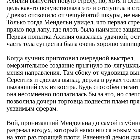
Ахилий выпустил новую стрелу, но, хотя и слеп
цель как-то почувствовала это и отступила в ст
Древко отскочило от чешуйчатой шкуры, не нан
Только тогда Мендельн увидел, что первая стре
прямо под лапу, где плоть была наименее защи
Первая попытка Ахилия оказалась удачной; ост
часть тела существа была очень хорошо защищ
Когда лучник приготовил очередной выстрел,
омерзительное создание прыгнуло по-лягушачь
меняя направления. Там сбоку от чудовища вы
Серентия и сделала выпад, держа в руках толст
пылающий сук из костра. Будь способен гигант
она несомненно поплатилась бы за это, но слеп
позволила дочери торговца поднести пламя пря
уязвимым сферам.
Вой, пронизавший Мендельна до самой глубин
разрезал воздух, который наполнился новым з
на этот раз горящей плоти. Раненный демон ди