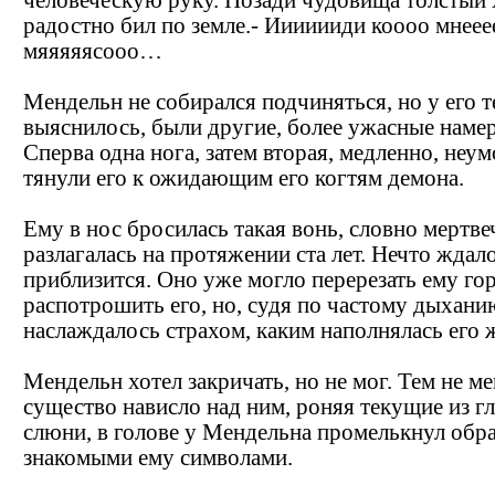
радостно бил по земле.- Ииииииди коооо мнеее
мяяяяясооо…
Мендельн не собирался подчиняться, но у его те
выяснилось, были другие, более ужасные наме
Сперва одна нога, затем вторая, медленно, неу
тянули его к ожидающим его когтям демона.
Ему в нос бросилась такая вонь, словно мертве
разлагалась на протяжении ста лет. Нечто ждало
приблизится. Оно уже могло перерезать ему го
распотрошить его, но, судя по частому дыхани
наслаждалось страхом, каким наполнялась его 
Мендельн хотел закричать, но не мог. Тем не ме
существо нависло над ним, роняя текущие из г
слюни, в голове у Мендельна промелькнул обра
знакомыми ему символами.