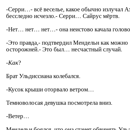
-Серри…- всё веселье, какое обычно излучал А
бесследно исчезло.- Серри… Сайрус мёртв.
-Нет… нет… нет…- она неистово качала голово
-Это правда,- подтвердил Мендельн как можно
осторожней.- Это был… несчастный случай.
-
Как
?
Брат Ульдиссиана колебался.
-Кусок крыши оторвало ветром…
Темноволосая девушка посмотрела вниз.
-Ветер…
Мендельн боялся, что она станет обвинять Уль