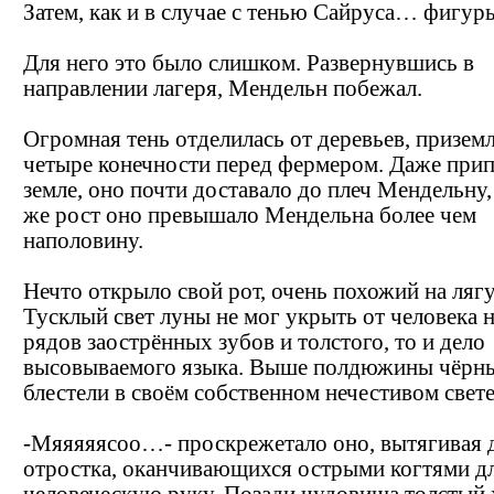
Затем, как и в случае с тенью Сайруса… фигуры
Для него это было слишком. Развернувшись в
направлении лагеря, Мендельн побежал.
Огромная тень отделилась от деревьев, приземл
четыре конечности перед фермером. Даже прип
земле, оно почти доставало до плеч Мендельну
же рост оно превышало Мендельна более чем
наполовину.
Нечто открыло свой рот, очень похожий на ляг
Тусклый свет луны не мог укрыть от человека 
рядов заострённых зубов и толстого, то и дело
высовываемого языка. Выше полдюжины чёрн
блестели в своём собственном нечестивом свете
-Мяяяяясоо…- проскрежетало оно, вытягивая 
отростка, оканчивающихся острыми когтями д
человеческую руку. Позади чудовища толстый 