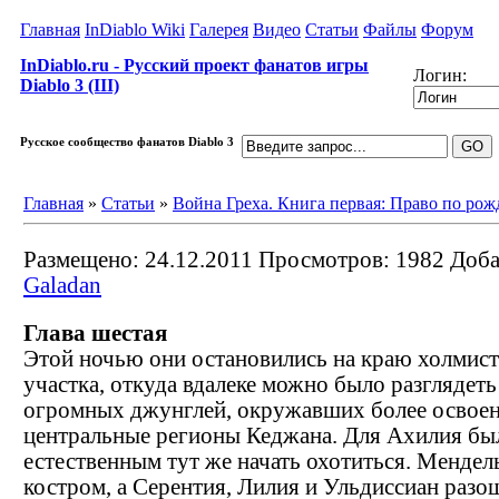
Главная
InDiablo Wiki
Галерея
Видео
Статьи
Файлы
Форум
InDiablo.ru - Русский проект фанатов игры
Логин:
Diablo 3 (III)
Русское сообщество фанатов Diablo 3
Главная
»
Статьи
»
Война Греха. Книга первая: Право по ро
Размещено: 24.12.2011
Просмотров: 1982
Доба
Galadan
Глава шестая
Этой ночью они остановились на краю холмис
участка, откуда вдалеке можно было разглядеть
огромных джунглей, окружавших более освое
центральные регионы Кеджана. Для Ахилия бы
естественным тут же начать охотиться. Мендел
костром, а Серентия, Лилия и Ульдиссиан разо