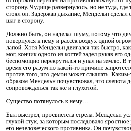
осторожно перешёл на противоположную от ч
сторону. Чудище развернулось, но не туда, где 
стоял он. Задержав дыхание, Мендельн сделал 
шаг в сторону.
Должно быть, он наделал шуму, потому что де
повернулся к нему и рассёк воздух одной огро
лапой. Хотя Мендельн двигался так быстро, как
мог, кончик одного из когтей задел рукав его о
беспомощно перекрутился и упал на землю. В 
время его разум по какой-то причине запротест
против того, что демон может слышать. Каким-
образом Мендельн почувствовал, что слепота 
сопровождаться так же и глухотой.
Существо потянулось к нему…
Был выстрел, просвистела стрела. Мендельн у
глухой стук, за которым последовало яростное
его нечеловеческого противника. Он почувствов