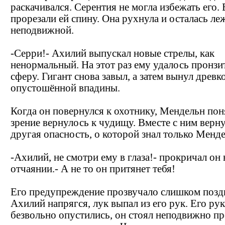
раскачивался. Серентия не могла избежать его. 
прорезали ей спину. Она рухнула и осталась ле
неподвижной.
-Серри!- Ахилий выпускал новые стрелы, как
ненормальный. На этот раз ему удалось пронз
сферу. Гигант снова завыл, а затем вынул древко
опустошённой впадины.
Когда он повернулся к охотнику, Мендельн пон
зрение вернулось к чудищу. Вместе с ним верн
другая опасность, о которой знал только Менде
-Ахилий, не смотри ему в глаза!- прокричал он 
отчаянии.- А не то он притянет тебя!
Его предупреждение прозвучало слишком позд
Ахилий напрягся, лук выпал из его рук. Его ру
безвольно опустились, он стоял неподвижно п