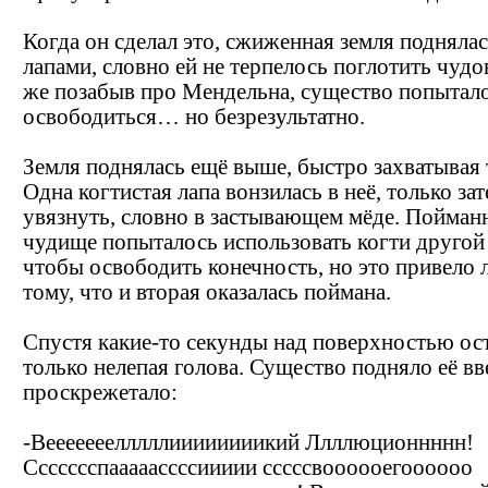
Когда он сделал это, сжиженная земля поднялас
лапами, словно ей не терпелось поглотить чудо
же позабыв про Мендельна, существо попытал
освободиться… но безрезультатно.
Земля поднялась ещё выше, быстро захватывая
Одна когтистая лапа вонзилась в неё, только за
увязнуть, словно в застывающем мёде. Пойман
чудище попыталось использовать когти другой
чтобы освободить конечность, но это привело 
тому, что и вторая оказалась поймана.
Спустя какие-то секунды над поверхностью ос
только нелепая голова. Существо подняло её вв
проскрежетало:
-Вееееееелллллиииииииикий Ллллюционнннн!
Ссссссспааааассссиииии сссссвоооооегоооооо