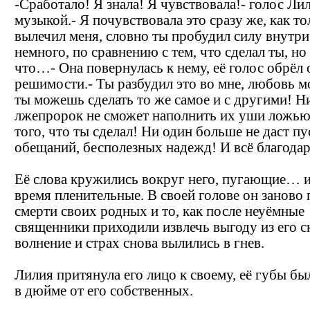
-Сработало! Я знала! Я чувствовала!- голос Ли
музыкой.- Я почувствовала это сразу же, как то
вылечил меня, словно ты пробудил силу внутри
немного, по сравнению с тем, что сделал ты, но 
что…- Она повернулась к нему, её голос обрёл 
решимости.- Ты разбудил это во мне, любовь мо
ты можешь сделать то же самое и с другими! Н
лжепророк не сможет наполнить их уши ложью
того, что ты сделал! Ни один больше не даст п
обещаний, бесполезных надежд! И всё благодар
Её слова кружились вокруг него, пугающие… и
время пленительные. В своей голове он заново
смерти своих родных и то, как после неуёмные
священники приходили извлечь выгоду из его с
волнение и страх снова вылились в гнев.
Лилия притянула его лицо к своему, её губы бы
в дюйме от его собственных.