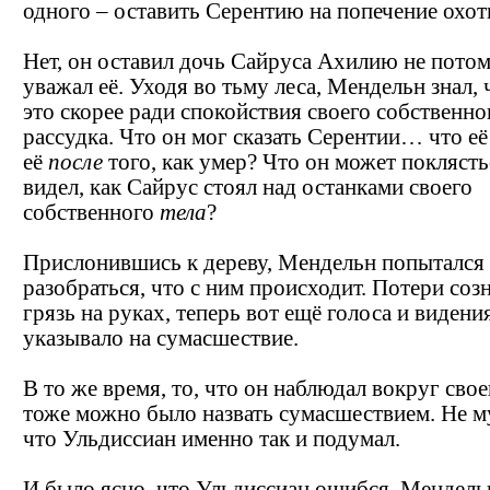
одного – оставить Серентию на попечение охот
Нет, он оставил дочь Сайруса Ахилию не потом
уважал её. Уходя во тьму леса, Мендельн знал, 
это скорее ради спокойствия своего собственно
рассудка. Что он мог сказать Серентии… что её
её
после
того, как умер? Что он может поклясть
видел, как Сайрус стоял над останками своего
собственного
тела
?
Прислонившись к дереву, Мендельн попытался
разобраться, что с ним происходит. Потери соз
грязь на руках, теперь вот ещё голоса и видения
указывало на сумасшествие.
В то же время, то, что он наблюдал вокруг свое
тоже можно было назвать сумасшествием. Не м
что Ульдиссиан именно так и подумал.
И было ясно, что Ульдиссиан ошибся. Мендель