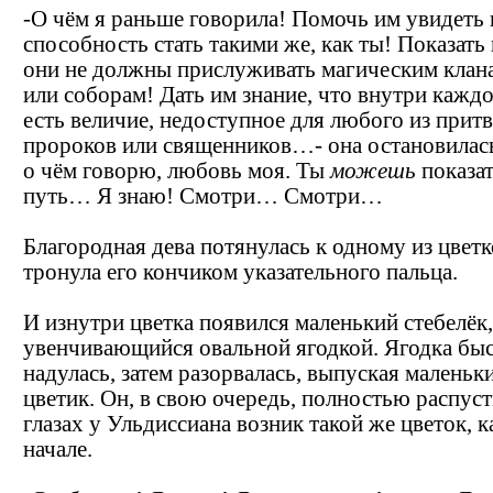
-О чём я раньше говорила! Помочь им увидеть 
способность стать такими же, как ты! Показать 
они не должны прислуживать магическим клан
или соборам! Дать им знание, что внутри каждо
есть величие, недоступное для любого из прит
пророков или священников…- она остановилась
о чём говорю, любовь моя. Ты
можешь
показат
путь… Я знаю! Смотри… Смотри…
Благородная дева потянулась к одному из цветк
тронула его кончиком указательного пальца.
И изнутри цветка появился маленький стебелёк,
увенчивающийся овальной ягодкой. Ягодка бы
надулась, затем разорвалась, выпуская маленьк
цветик. Он, в свою очередь, полностью распуст
глазах у Ульдиссиана возник такой же цветок, к
начале.