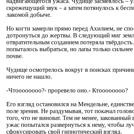
надвигающегося ужаса. Чудище засмеялось – 
скрежещущий звук – а затем потянулось к бес
лакомой добыче.
Но когти замерли прямо перед Ахилием, не сп
дотронуться до жертвы. В следующий миг земл
отвратительным созданием потеряла твёрдость
попыталось выбраться, но лапы только сильнее
почве.
Чудище осмотрелось вокруг в поисках причины
ничего не нашло.
-Чтоооооооо?- проревело оно.- Ктоооооооо?
Его взгляд остановился на Мендельне, единств
поле зрения. Не раздумывая, тот покачал голово
того, что не виноват. Тем не менее, закованный
ужас попытался развернуться к нему, чтобы лу
сфокусировать свой гипнотический взгляд.