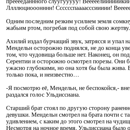
прееееданнного слуугууууу! Вееееелиииииики
Ллллюциооонннн! Сссссспаааасссиииии! Веее
Одним последним резким усилием земля сомкн
жабьим ртом, погребая под собой свою жертву.
Ахилий издал бурчащий звук, затрясся и упал н
Мендельн осторожно поднялся, не до конца ув
том, что чудовища больше нет. Наконец, он по
Серентии и осторожно осмотрел порезы. Они 
ужасно глубокими, но она хотя бы была жива. 
только пока, и неизвестно…
-Я посмотрю её, Мендельн, не беспокойся,- вн
раздался голос Ульдиссиана.
Старший брат стоял по другую сторону ранен
девушки. Мендельн смотрел на брата почти с т
удивлением, с каким до этого смотрел на чудищ
Несмотря на ночное время, Ульдиссиана было 