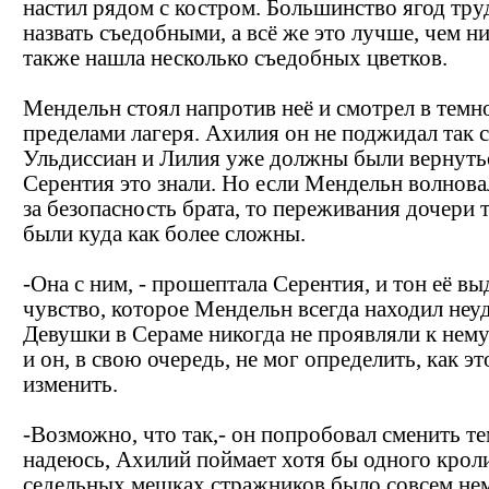
настил рядом с костром. Большинство ягод тр
назвать съедобными, а всё же это лучше, чем н
также нашла несколько съедобных цветков.
Мендельн стоял напротив неё и смотрел в темно
пределами лагеря. Ахилия он не поджидал так с
Ульдиссиан и Лилия уже должны были вернуться
Серентия это знали. Но если Мендельн волнова
за безопасность брата, то переживания дочери 
были куда как более сложны.
-Она с ним, - прошептала Серентия, и тон её вы
чувство, которое Мендельн всегда находил не
Девушки в Сераме никогда не проявляли к нему
и он, в свою очередь, не мог определить, как эт
изменить.
-Возможно, что так,- он попробовал сменить те
надеюсь, Ахилий поймает хотя бы одного кроли
седельных мешках стражников было совсем не