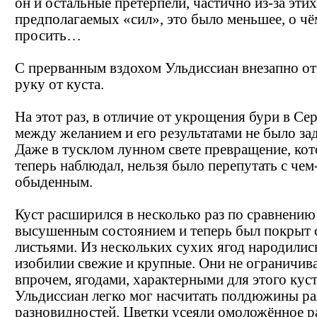
он и остальные претерпели, частично из-за этих
предполагаемых «сил», это было меньшее, о чё
просить…
С прерванным вздохом Ульдиссиан внезапно о
руку от куста.
На этот раз, в отличие от укрощения бури в Сер
между желанием и его результатами не было за
Даже в тусклом лунном свете превращение, кот
теперь наблюдал, нельзя было перепутать с чем
обыденным.
Куст расширился в несколько раз по сравнению
высушенным состоянием и теперь был покрыт
листьями. Из нескольких сухих ягод народилис
изобилии свежие и крупные. Они не ограничива
впрочем, ягодами, характерными для этого куст
Ульдиссиан легко мог насчитать полдюжины р
разновидностей. Цветки усеяли омоложённое р