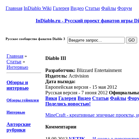
Главная
InDiablo Wiki
Галерея
Видео
Статьи
Файлы
Форум
InDiablo.ru - Русский проект фанатов игры Dia
Русское сообщество фанатов Diablo 3
Главная
»
Diablo III
Статьи
»
Интервью
Разработчик:
Blizzard Entertainment
Издатель:
Activision
Дата выхода:
Обзоры и
Европейская версия - 15 мая 2012
интервью
Русская версия - 7 июня 2012
Официальный
Вики
Галерея
Видео
Статьи
Файлы
Фор
Обзоры геймплея
Поделись новостью!
Интервью
MineCraft - креативные эпичные проекты, и
Авторские
Комментарии
рубрики
18.09.2013
VETIK
—
И снова о перспектив