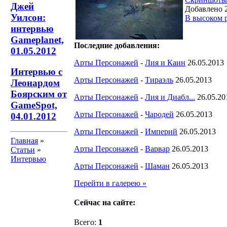
Джей
Добавлено 2
Уилсон:
В высоком 
интервью
Gameplanet,
Последние добавления:
01.05.2012
Арты Персонажей
-
Лия и Каин
26.05.2013
Интервью с
Арты Персонажей
-
Тираэль
26.05.2013
Леонардом
Боярским от
Арты Персонажей
-
Лия и Диабл...
26.05.20
GameSpot,
Арты Персонажей
-
Чародей
26.05.2013
04.01.2012
Арты Персонажей
-
Империй
26.05.2013
Главная
»
Арты Персонажей
-
Варвар
26.05.2013
Статьи
»
Интервью
Арты Персонажей
-
Шаман
26.05.2013
Перейти в галерею »
Сейчас на сайте:
Всего:
1