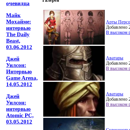
Галерея
очевидца
Майк
Мохайме:
Арты Перс
Добавлено 2
интервью
В высоком 
The Daily
Beast,
03.06.2012
Аватары
Джей
Добавлено 2
Уилсон:
В высоком 
Интервью
Game Arena,
14.05.2012
Аватары
Джей
Добавлено 2
Уилсон:
В высоком 
интервью
Atomic PC,
03.05.2012
Скриншоты