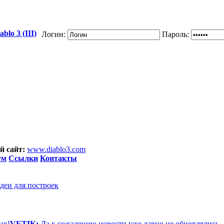
blo 3 (III)
Логин:
Пароль:
 сайт:
www.diablo3.com
ум
Ссылки
Контакты
деи для построек
ах!
VETIK:
Да к сожалению новости уже давно не обновлялись,