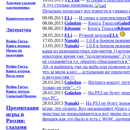
Хардкор глазами
А тут столько произошло.
хардкорщика
Печально поскольку все новости я узнавал 
09.09.2013
ELi
—
И снова о перспективах!
Криптозоология
08.06.2013
Galadan
—
Книга Тираэля
Galad
06.06.2013
Kitsume
—
Книга Тираэля
Kitsu
Литература
28.05.2013
ELi
—
Ручной мурлок
ELi:
17.05.2013
Nanaki
—
1.0.8 в боевом режим
Война Греха.
13.05.2013
Nanaki
—
1.0.8 в боевом режим
Книга первая:
Право по
каша из разношерстных предметов 1) которы
рождению
некоторое время уже "подсвеченными" 2) т
не сохраняется т.е. обратно сбрасывается 
Alt, и выбирать уже на моба или позицию в
Война Греха.
Книга вторая:
что за мили класс....остальным же приходи
Весы змея
и вкусностям ^^
28.03.2013
Galadan
—
Интрига вокруг лег
Война Греха.
только не тебе".. +)
Книга третья:
28.03.2013
Galadan
—
На PS3 не будет де
Скрытый Пророк
под РС..
28.03.2013
Nanaki
—
На PS3 не будет ден
Презентация
игры, это сильно. Код расковыряют (благо 
монстры не проваливаются и все двери по к
игры в
фришек как это было и есть с WoW...паден
России:
глазами