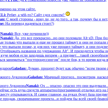
именно на этом сайте.
ELi:
Ребят, а чёй-то? Сайт сдох совсем?
an:
С моей стороны - вряд ли, не до того.. а так, почему бы и нет
me:
На перевод надеяться стоит?)
е
Nanaki:
Все, уже починили))
е
Nanaki:
Да, это все прекрасно...но они поломали Alt xD. При б
е только что выпали и еще не прошел таймаут и они не попали п
е что выпали позже, и для них уже прошел таймаут, и они подсв
в "Отображать названия по удержанию Alt". И приходится чтобы
 куче мобов если заходишь вихрем - а предмет....такой своеобр
ться заниматься "постпроцессингом" после боя, в то время когд
ендарок
Galadan:
Думаю, процент будет как обычно "всем твоим сл
нежного Аукциона
Galadan:
Мрачный прогноз.. посмотрим, наскол
ежного Аукциона
Nanaki:
Ох ... опасно, опасно это они выдумали.
сейчас есть куча средств аппаратно/программной отладки игр на 
весту открываются. И самое главное, на руках будет база предм
ие продаж, сворачивание проекта...и пойдем бы всей своей брав