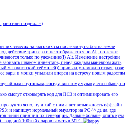
, рано или поздно.. =)
ольших замесах на высоких см после минуты боя на земле
од действие триггера и не отображаются по Alt, но лежат
ечиваются только по удежанию(!) Alt. Изменение настройки
 не забивать шлаком инвентарь, перед каждым маневром жать
азный мазохистский геймплей)) привыкнуть можно играя разве
а все вары и монки упылили вперед на встречу новым радостям
учайным спутникам, соседу, вон тому чуваку, его собаке, но
ько смогут отковырять код для ПС3 и оптимизировать его
..про аук то ясно, ну и хай с ним а вот возможность оффлайн
PS3) и напишут нормальный эмулятор на PC ^^ да да, где
етов и/или принцип их генерации. Дальше больше, опять куча
ой гвардией 100тыйх чаров гамать в MTG