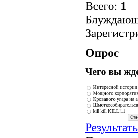
Всего:
1
Блуждающ
Зарегистр
Опрос
Чего вы жд
Интересной истории
Мощного корпорати
Кровавого угара на 
Шмоткособирательсв
kill kill KILL!11
Результат