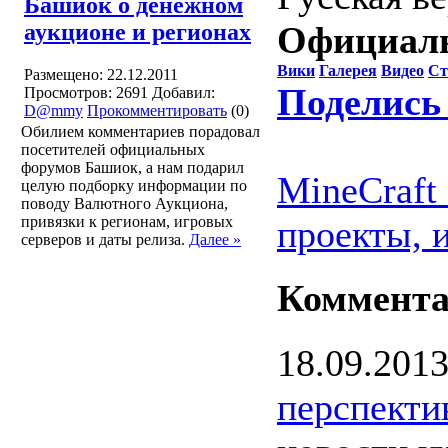
Башиок о денежном
аукционе и регионах
Официаль
Вики
Галерея
Видео
Ст
Размещено: 22.12.2011
Поделись
Просмотров: 2691
Добавил:
D@mmy
Прокомментировать
(0)
Обилием комментариев порадовал
посетителей официальных
форумов Башиок, а нам подарил
MineCraft
целую подборку информации по
поводу Валютного Аукциона,
привязки к регионам, игровых
проекты, 
серверов и даты релиза.
Далее »
Коммент
18.09.201
перспекти