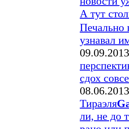
новости у
А тут сто
Печально 
узнавал им
09.09.201
перспекти
сдох совс
08.06.201
Тираэля
Ga
ли, не до 
рано или п