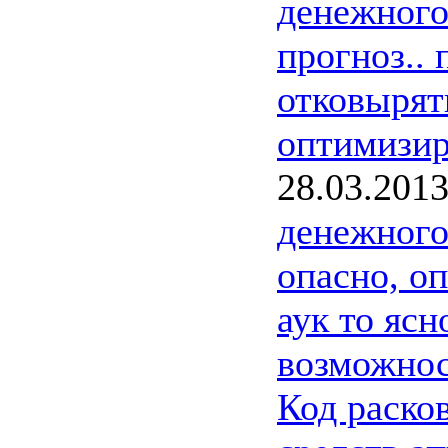
денежного
прогноз..
отковырят
оптимизир
28.03.201
денежного
опасно, о
аук то ясн
возможнос
Код раско