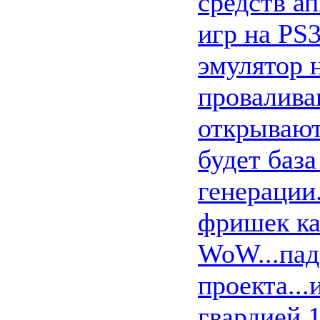
средств а
игр на PS
эмулятор н
провалива
открывают
будет баз
генерации
фришек ка
WoW...пад
проекта...
гвардией 