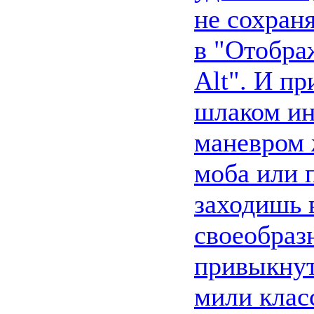
не сохраня
в "Отобра
Alt". И пр
шлаком ин
маневром 
моба или 
заходишь в
своеобраз
привыкнут
мили клас