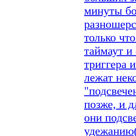
минуты бо
разношерс
только чт
таймаут и
триггера и
лежат нек
"подсвече
позже, и д
они подсв
удежанию(