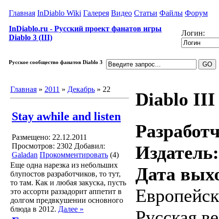
Главная
InDiablo Wiki
Галерея
Видео
Статьи
Файлы
Форум
InDiablo.ru - Русский проект фанатов игры
Логин:
Diablo 3 (III)
Русское сообщество фанатов Diablo 3
Главная
»
2011
»
Декабрь
»
22
Diablo III
Stay awhile and listen
Разработ
Размещено: 22.12.2011
Просмотров: 2302
Добавил:
Издатель:
Galadan
Прокомментировать
(4)
Еще одна нарезка из небольших
Дата вых
блупостов разработчиков, то тут,
то там. Как и любая закуска, пусть
Европейска
это ассорти раззадорит аппетит в
долгом предвкушении основного
блюда в 2012.
Далее »
Русская ве