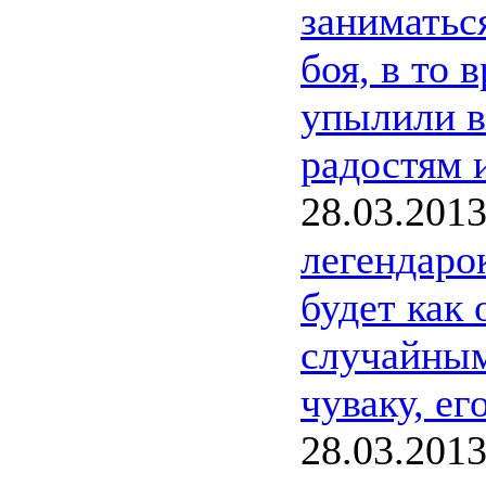
заниматьс
боя, в то 
упылили в
радостям 
28.03.201
легендаро
будет как
случайным
чуваку, ег
28.03.201