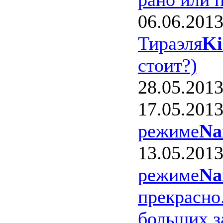
06.06.201
Тираэля
Ki
стоит?)
28.05.201
17.05.201
режиме
Na
13.05.201
режиме
Na
прекрасно
больших з