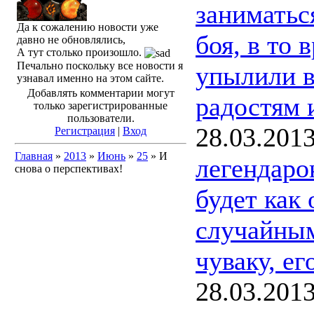
заниматьс
Да к сожалению новости уже
боя, в то 
давно не обновлялись,
А тут столько произошло.
Печально поскольку все новости я
упылили в
узнавал именно на этом сайте.
Добавлять комментарии могут
радостям 
только зарегистрированные
пользователи.
28.03.201
Регистрация
|
Вход
Главная
»
2013
»
Июнь
»
25
» И
легендаро
снова о перспективах!
будет как
случайным
чуваку, ег
28.03.201