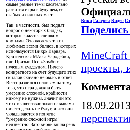
самые разные темы касательно
Официаль
развития игры в будущем, ее
слабых и сильных мест.
Вики
Галерея
Видео
Ст
Так, в частности, был поднят
Поделись
вопрос о некоторых билдах,
которые кажутся слишком
крутыми. Это касается таких
любимых всеми билдов, в которых
используются Вихрь Варвара,
MineCraft
Критическая МАсса Чародейки,
или Призыв Псов-Зомби с
проекты, 
нулевым кулдауном. Ничего
конкретного на счет будущего этих
скиллов сказано не было, в ответ
Вьятт разлился соловьем на тему
Коммент
того, что игра должна быть
умеренно сложной, крайности
никому не нужны. Значит ли это,
18.09.201
что с вышеназванными навыками
ничего делать не будут, и что они
укладываются в понятие
перспекти
"умеренно-сложной игры",
неизвестно. Зато вновь зашла речь
о перспективе добавления