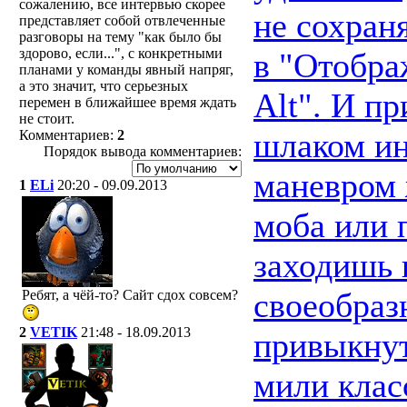
сожалению, все интервью скорее
не сохраня
представляет собой отвлеченные
разговоры на тему "как было бы
здорово, если...", с конкретными
в "Отобра
планами у команды явный напряг,
а это значит, что серьезных
Alt". И п
перемен в ближайшее время ждать
не стоит.
шлаком ин
Комментариев:
2
Порядок вывода комментариев:
маневром 
1
ELi
20:20 - 09.09.2013
моба или 
заходишь в
своеобраз
Ребят, а чёй-то? Сайт сдох совсем?
2
VETIK
21:48 - 18.09.2013
привыкнут
мили клас