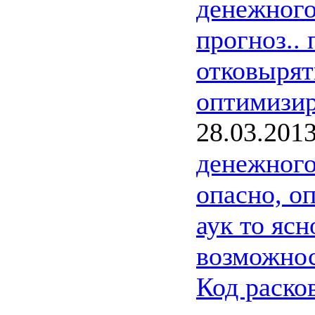
денежног
прогноз..
отковырят
оптимизир
28.03.201
денежног
опасно, о
аук то ясн
возможнос
Код раско