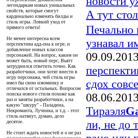
новости у
легендаркам новых уникальных
свойств, которые смогут
А тут сто
кардинально изменять билды и
стиль игры. Ловкий уход от
Печально 
прямого ответа!
Не менее интересна всем
узнавал и
перспектива адд-она к игре, и
добавление новых классов
09.09.201
персонажей. На вопрос, каким он
может быть, новый перс, Вьятт
затруднился ответить точно. Как
перспекти
разработчики, они хотят внести в
игру персонажа, чей стиль игры
сдох совс
имел бы свою изюминку и
отличался от остальных. Вопросом
08.06.201
поиска нового стиля похоже как
раз и заняты разработчики, а на
какую "шкуру" - Паладина,
Тираэля
Ga
Некроманта, Лучника, и т.д. - этот
стиль натянут, думаю, дело
ли, не до 
десятое.
Не стоит ждать новостей и о не раз
рано или п