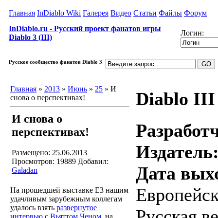
Главная
InDiablo Wiki
Галерея
Видео
Статьи
Файлы
Форум
InDiablo.ru - Русский проект фанатов игры
Логин:
Diablo 3 (III)
Русское сообщество фанатов Diablo 3
Главная
»
2013
»
Июнь
»
25
» И
Diablo III
снова о перспективах!
И снова о
Разработ
перспективах!
Издатель
Размещено: 25.06.2013
Просмотров: 19889
Добавил:
Дата вых
Galadan
Европейск
На прошедшей выставке Е3 нашим
удачливым зарубежным коллегам
удалось взять
развернутое
Русская в
интервью с Вьяттом Ченом
, на