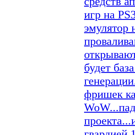
средств а
игр на PS
эмулятор н
провалива
открывают
будет баз
генерации
фришек ка
WoW...пад
проекта..
гвардией 