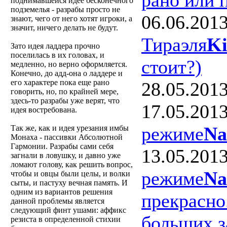
поднимавшейся идее бесконечного
подземелья - разрабы просто не
06.06.201
знают, чего от него хотят игроки, а
значит, ничего делать не будут.
Тираэля
Ki
Зато идея ладдера прочно
поселилась в их головах, и
стоит?)
медленно, но верно оформляется.
Конечно, до адд-она о ладдере и
его характере пока еще рано
28.05.201
говорить, но, по крайней мере,
здесь-то разрабы уже верят, что
17.05.201
идея востребована.
режиме
Na
Так же, как и идея урезания имбы
Монаха - пассивки Абсолютной
Гармонии. Разрабы сами себя
13.05.201
загнали в ловушку, и давно уже
ломают голову, как решить вопрос,
режиме
Na
чтобы и овцы были целы, и волки
сыты, и пастуху вечная память. И
одним из вариантов решения
прекрасно
данной проблемы является
следующий финт ушами: аффикс
больших з
резиста в определенной стихии