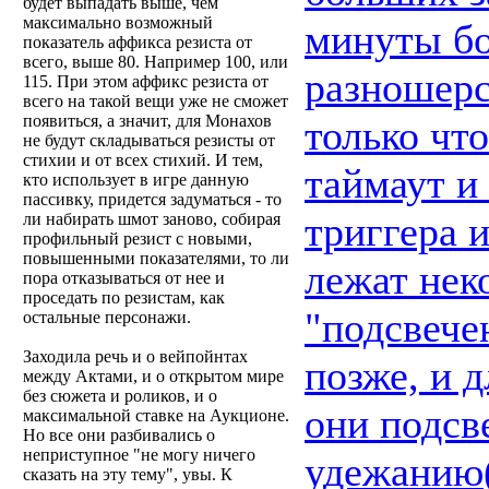
будет выпадать выше, чем
максимально возможный
минуты бо
показатель аффикса резиста от
всего, выше 80. Например 100, или
разношерс
115. При этом аффикс резиста от
всего на такой вещи уже не сможет
появиться, а значит, для Монахов
только чт
не будут складываться резисты от
стихии и от всех стихий. И тем,
таймаут и
кто использует в игре данную
пассивку, придется задуматься - то
триггера и
ли набирать шмот заново, собирая
профильный резист с новыми,
повышенными показателями, то ли
лежат нек
пора отказываться от нее и
проседать по резистам, как
"подсвече
остальные персонажи.
Заходила речь и о вейпойнтах
позже, и 
между Актами, и о открытом мире
без сюжета и роликов, и о
они подсв
максимальной ставке на Аукционе.
Но все они разбивались о
неприступное "не могу ничего
удежанию(
сказать на эту тему", увы. К