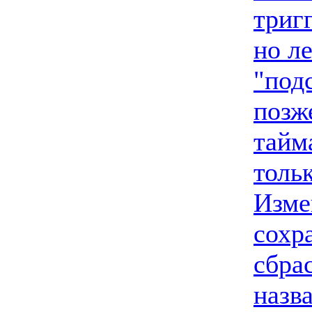
триг
но л
"под
позж
тайм
тольк
Изме
сохра
сбра
назв