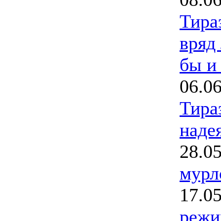
Тира
вряд 
бы и 
06.0
Тира
наде
28.0
мурл
17.0
режи