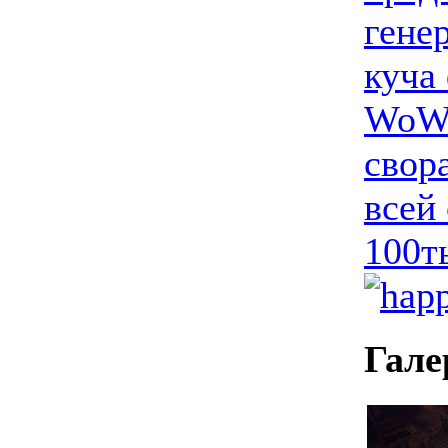
гене
куча
WoW.
свор
всей
100т
Гале