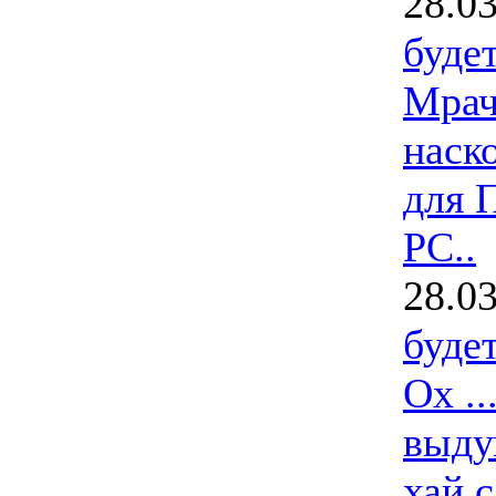
28.0
буде
Мрач
наск
для 
РС..
28.0
буде
Ох ..
выдум
хай 