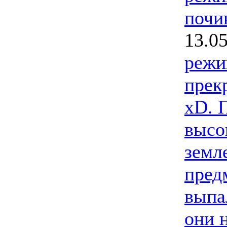
почи
13.0
режи
прек
xD. 
высо
земл
пред
выпа
они 