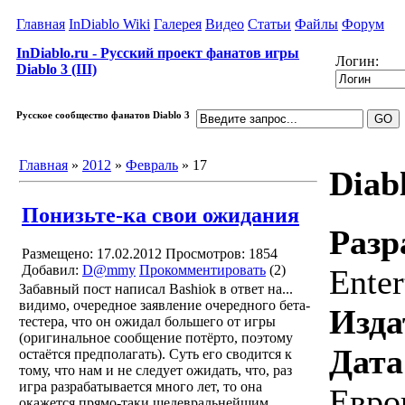
Главная
InDiablo Wiki
Галерея
Видео
Статьи
Файлы
Форум
InDiablo.ru - Русский проект фанатов игры
Логин:
Diablo 3 (III)
Русское сообщество фанатов Diablo 3
Главная
»
2012
»
Февраль
»
17
Diabl
Понизьте-ка свои ожидания
Разр
Размещено: 17.02.2012
Просмотров: 1854
Добавил:
D@mmy
Прокомментировать
(2)
Enter
Забавный пост написал Bashiok в ответ на...
видимо, очередное заявление очередного бета-
Изда
тестера, что он ожидал большего от игры
(оригинальное сообщение потёрто, поэтому
Дата
остаётся предполагать). Суть его сводится к
тому, что нам и не следует ожидать, что, раз
игра разрабатывается много лет, то она
Евро
окажется прямо-таки шедевральнейшим