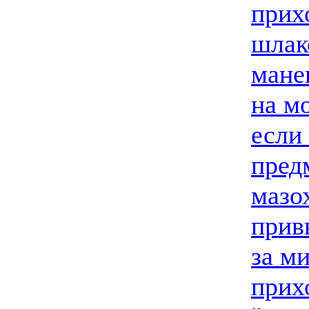
прих
шлак
мане
на м
если
пред
мазо
прив
за м
прих