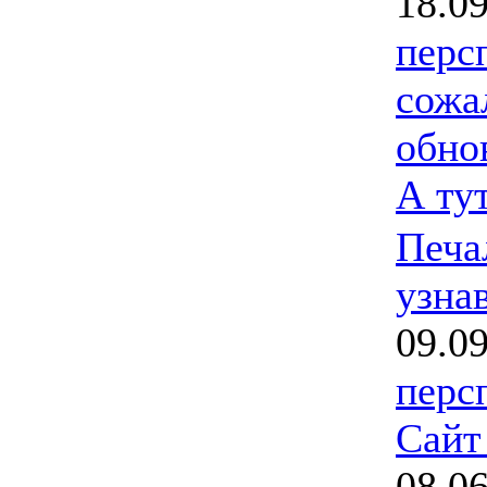
18.0
перс
сожа
обно
А ту
Печа
узна
09.0
перс
Сайт
08.0