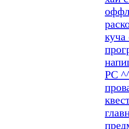
оффл
раск
куча
прог
напи
PC ^^
пров
квес
главн
пред