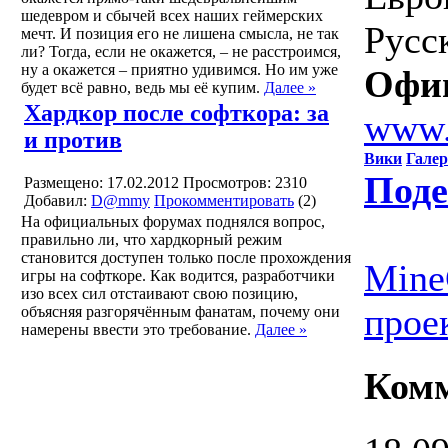
шедевром и сбычей всех наших геймерских
Русс
мечт. И позиция его не лишена смысла, не так
ли? Тогда, если не окажется, – не расстроимся,
ну а окажется – приятно удивимся. Но им уже
Офиц
будет всё равно, ведь мы её купим.
Далее »
Хардкор после софткора: за
www.
и против
Вики
Галер
Поде
Размещено: 17.02.2012
Просмотров: 2310
Добавил:
D@mmy
Прокомментировать
(2)
На официальных форумах поднялся вопрос,
правильно ли, что хардкорный режим
становится доступен только после прохождения
Mine
игры на софткоре. Как водится, разработчики
изо всех сил отстаивают свою позицию,
прое
объясняя разгорячённым фанатам, почему они
намерены ввести это требование.
Далее »
Ком