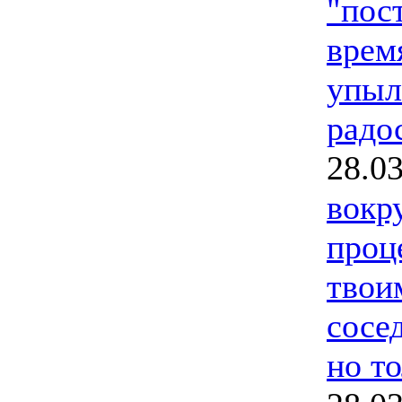
"пос
врем
упыл
радо
28.0
вокр
проц
твои
сосед
но то