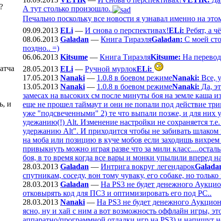
?
А тут столько произошло.
Печально поскольку все новости я узнавал именно на этом
09.09.2013
ELi
—
И снова о перспективах!
ELi:
Ребят, а ч
08.06.2013
Galadan
—
Книга Тираэля
Galadan:
С моей стор
поздно.. =)
06.06.2013
Kitsume
—
Книга Тираэля
Kitsume:
На перевод 
патча
28.05.2013
ELi
—
Ручной мурлок
ELi:
17.05.2013
Nanaki
—
1.0.8 в боевом режиме
Nanaki:
Все, 
13.05.2013
Nanaki
—
1.0.8 в боевом режиме
Nanaki:
Да, эт
замесах на высоких см после минуты боя на земле каша и
ь, и
еще не прошел таймаут и они не попали под действие триг
уже "подсвеченными" 2) те что выпали позже, и для них 
удежанию(!) Alt. Изменение настройки не сохраняется т.е
удержанию Alt". И приходится чтобы не забивать шлаком 
на моба или позицию в куче мобов если заходишь вихрем -
привыкнуть можно играя разве что за мили класс....оста
боя, в то время когда все вары и монки упылили вперед н
28.03.2013
Galadan
—
Интрига вокруг легендарок
Galada
спутникам, соседу, вон тому чуваку, его собаке, но только н
28.03.2013
Galadan
—
На PS3 не будет денежного Аукци
отковырять код для ПС3 и оптимизировать его под РС..
28.03.2013
Nanaki
—
На PS3 не будет денежного Аукцио
ясно, ну и хай с ним а вот возможность оффлайн игры, это
аппаратно/программной отладки игр на PS3) и напишут но