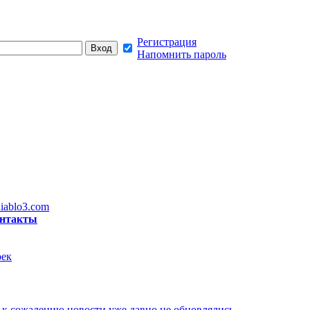
Регистрация
Напомнить пароль
iablo3.com
нтакты
оек
к сожалению новости уже давно не обновлялись,