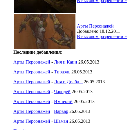
В высоком разрешении »
Арты Персонажей
Добавлено 18.12.2011
В высоком разрешении »
Последние добавления:
Арты Персонажей
-
Лия и Каин
26.05.2013
Арты Персонажей
-
Тираэль
26.05.2013
Арты Персонажей
-
Лия и Диабл...
26.05.2013
Арты Персонажей
-
Чародей
26.05.2013
Арты Персонажей
-
Империй
26.05.2013
Арты Персонажей
-
Варвар
26.05.2013
Арты Персонажей
-
Шаман
26.05.2013