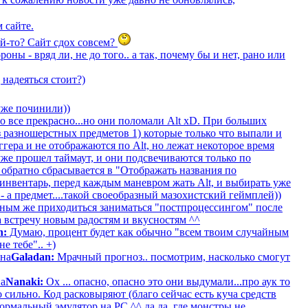
 сайте.
ёй-то? Сайт сдох совсем?
оны - вряд ли, не до того.. а так, почему бы и нет, рано или
надеяться стоит?)
уже починили))
о все прекрасно...но они поломали Alt xD. При больших
з разношерстных предметов 1) которые только что выпали и
гера и не отображаются по Alt, но лежат некоторое время
уже прошел таймаут, и они подсвечиваются только по
. обратно сбрасывается в "Отображать названия по
инвентарь, перед каждым маневром жать Alt, и выбирать уже
 а предмет....такой своеобразный мазохистский геймплей))
льным же приходиться заниматься "постпроцессингом" после
а встречу новым радостям и вкусностям ^^
n:
Думаю, процент будет как обычно "всем твоим случайным
е тебе".. +)
она
Galadan:
Мрачный прогноз.. посмотрим, насколько смогут
на
Nanaki:
Ох ... опасно, опасно это они выдумали...про аук то
 сильно. Код расковыряют (благо сейчас есть куча средств
рмальный эмулятор на PC ^^ да да, где монстры не