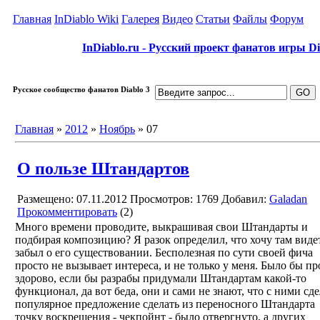
Главная
InDiablo Wiki
Галерея
Видео
Статьи
Файлы
Форум
InDiablo.ru - Русский проект фанатов игры Dia
Русское сообщество фанатов Diablo 3
Главная
»
2012
»
Ноябрь
»
07
О пользе Штандартов
Размещено: 07.11.2012
Просмотров: 1769
Добавил:
Galadan
Прокомментировать
(2)
Много времени проводите, выкрашивая свои Штандарты и
подбирая композицию? Я разок определил, что хочу там видет
забыл о его существовании. Бесполезная по сути своей фича
просто не вызывает интереса, и не только у меня. Было бы пр
здорово, если бы разрабы придумали Штандартам какой-то
функционал, да вот беда, они и сами не знают, что с ними сде
популярное предложение сделать из переносного Штандарта
точку воскрешения - чекпойнт - было отвергнуто, а других