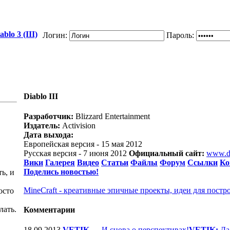
blo 3 (III)
Логин:
Пароль:
Diablo III
Разработчик:
Blizzard Entertainment
Издатель:
Activision
Дата выхода:
Европейская версия - 15 мая 2012
Русская версия - 7 июня 2012
Официальный сайт:
www.d
Вики
Галерея
Видео
Статьи
Файлы
Форум
Ссылки
Ко
Поделись новостью!
ь, и
MineCraft - креативные эпичные проекты, идеи для постр
осто
лать.
Комментарии
18.09.2013
VETIK
—
И снова о перспективах!
VETIK:
Да 