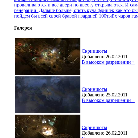
проваливаются и все двери по квесту открываются. И само
генерации. Дальше больше, опять куча фришек как это был
пойдем бы всей своей бравой гвардией 100тыйх чаров г
Галерея
Скриншоты
Добавлено 26.02.2011
В высоком разрешении »
Скриншоты
Добавлено 25.02.2011
В высоком разрешении »
Скриншоты
Добавлено 26.02.2011