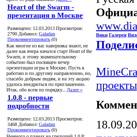
Heart of the Swarm -
Официа
презентация в Москве
www.dia
Размещено: 12.03.2013
Просмотров:
2790
Добавил:
Galadan
Вики
Галерея
Вид
Прокомментировать
(0)
Подели
Как многие из вас наверняка знают, не
далее как вчера начался старт Heart of the
Swarm, и этому знаменательному
событию был посвящен вечер
презентации игры в Москве. Пусть я
MineCra
работаю и по другому направлению, но,
спасибо добрым людям, и на эту акцию
проекты
удалось внедриться по приглашению.
Итак, обо всем по порядку...
Далее »
1.0.8 - первые
Коммен
подробности
Размещено: 12.03.2013
Просмотров:
18.09.2
3468
Добавил:
Galadan
Прокомментировать
(0)
Немного о планах на грядущий 1.0.8: