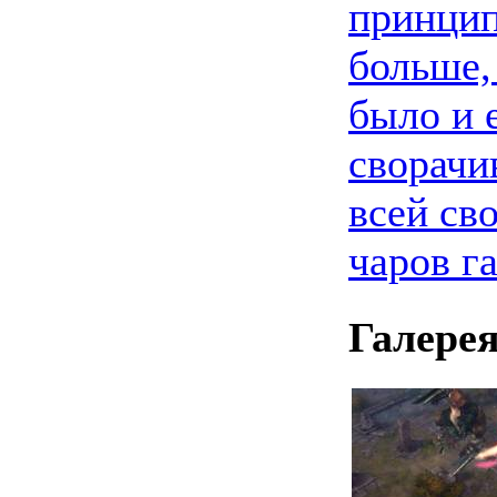
принцип
больше,
было и 
сворачи
всей св
чаров г
Галере