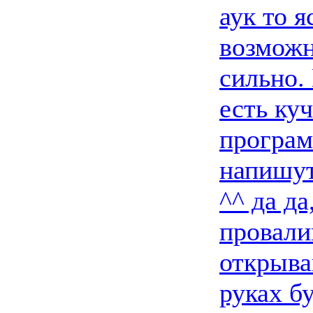
аук то я
возможн
сильно.
есть куч
програм
напишут
^^ да да
провали
открыва
руках б