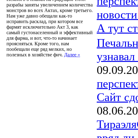
перспек
разрабы заняты увеличением количества
монстров во всех Актах, кроме третьего.
новости
Нам уже давно обещали как-то
исправить расклад, при котором все
А тут с
фармят исключительно Акт 3, как
самый густонаселенный и эффективный
для фарма, и вот, что-то начинает
Печальн
проясняться. Кроме того, нам
пообещали еще ряд мелких, но
узнавал
полезных в хозяйстве фич.
Далее »
09.09.2
перспек
Сайт сд
08.06.2
Тираэля
вряд ли,