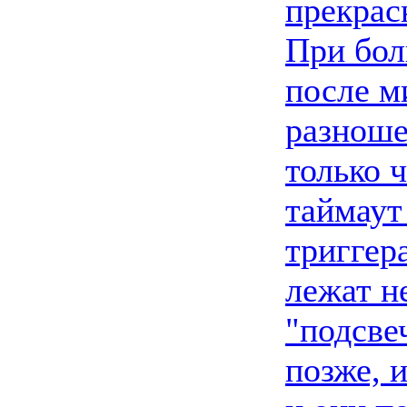
прекрас
При бол
после м
разноше
только 
таймаут
триггер
лежат н
"подсве
позже, 