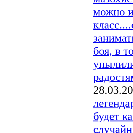
можно и
класс..
занимат
боя, в т
упылили
радостя
28.03.2
легенда
будет к
случайн