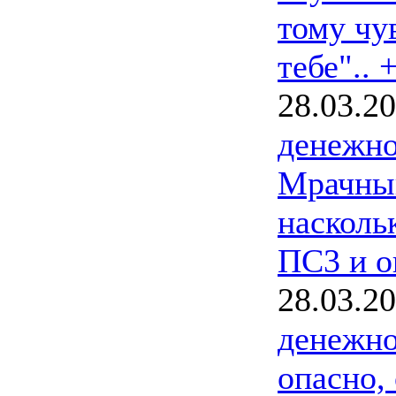
тому чув
тебе".. 
28.03.2
денежно
Мрачный
насколь
ПС3 и о
28.03.2
денежно
опасно,