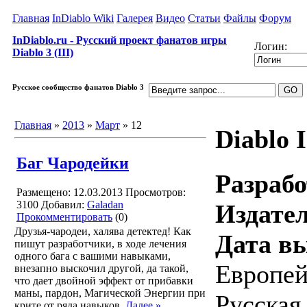
Главная
InDiablo Wiki
Галерея
Видео
Статьи
Файлы
Форум
InDiablo.ru - Русский проект фанатов игры
Логин:
Diablo 3 (III)
Русское сообщество фанатов Diablo 3
Главная
»
2013
»
Март
»
12
Diablo I
Баг Чародейки
Разраб
Размещено: 12.03.2013
Просмотров:
3100
Добавил:
Galadan
Издател
Прокомментировать
(0)
Друзья-чародеи, халява детектед! Как
Дата в
пишут разработчики, в ходе лечения
одного бага с вашими навыками,
Европей
внезапно выскочил другой, да такой,
что дает двойной эффект от прибавки
маны, пардон, Магической Энергии при
Русская
крите от ряда навыков.
Далее »