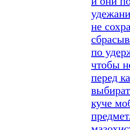
и они п
удежани
не сохра
сбрасыв
по удер
чтобы н
перед к
выбират
куче мо
предмет
мазохис