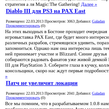
стратегия а ля Magic:The Gathering!
Далее »
Diablo III для PS3 на PAX East
Размещено: 22.03.2013
Просмотров: 3063
Добавил:
Galadan
Прокомментировать
(0)
На этих выходных в Бостоне проходит очередная
игровыставка PAX East, где будет много интересн
различных разрабов, стремящихся удивить, пораз
запомниться. Однако нам она интересна лишь тем
ней принимает участие и Blizzard. Синие друзья
собираются радовать фанатов уже живой демкой 
III для PlayStation 3. Соберите глаза в кучку, колл
консольщики, скоро нас ждут первые подробнос
»
Патч не увеличит локации
Размещено: 22.03.2013
Просмотров: 2041
Добавил:
Galadan
Прокомментировать
(0)
Все мы помним, что в разрабатываемом 1.0.8 нам
пообещали населить пустующие Акты монстрам