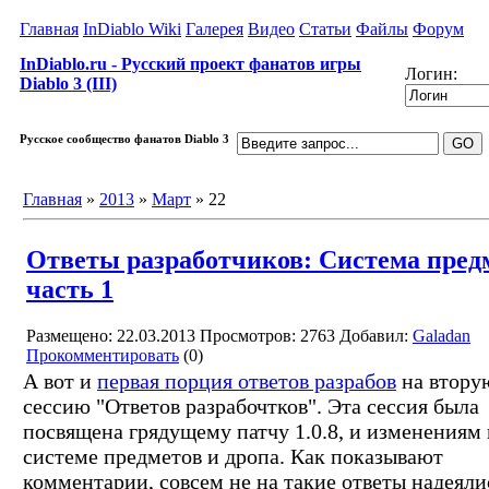
Главная
InDiablo Wiki
Галерея
Видео
Статьи
Файлы
Форум
InDiablo.ru - Русский проект фанатов игры
Логин:
Diablo 3 (III)
Русское сообщество фанатов Diablo 3
Главная
»
2013
»
Март
»
22
Ответы разработчиков: Система пред
часть 1
Размещено: 22.03.2013
Просмотров: 2763
Добавил:
Galadan
Прокомментировать
(0)
А вот и
первая порция ответов разрабов
на втору
сессию "Ответов разрабочтков". Эта сессия была
посвящена грядущему патчу 1.0.8, и изменениям 
системе предметов и дропа. Как показывают
комментарии, совсем не на такие ответы надеяли