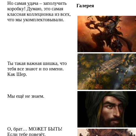
Но самая удача – заполучить
Галерея
коробку! Думаю, это самая
классная коллеционка из всех,
что мы укомплектовывали.
Есть ли веская причина, по
которой наши персонажи
обречены иметь только имя и
не могут получить фамилию
посредством пробела или
нижнего подчёркивания?
Ты такая важная шишка, что
тебя все знают и по имени.
Как Шер.
Во сколько включаются
серверы в день релиза?
Мы ещё не знаем.
Вы выпустите обоину за 2
миллиона «нравится» на
Facebook, пожалуйста-
пожалуйста?
О, брат… МОЖЕТ БЫТЬ!
Если тебе повезёт.