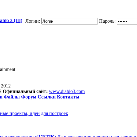
blo 3 (III)
Логин:
Пароль:
tainment
 2012
12
Официальный сайт:
www.diablo3.com
и
Файлы
Форум
Ссылки
Контакты
чные проекты, идеи для построек
ва о перспективах!
VETIK:
Да к сожалению новости уже давно н