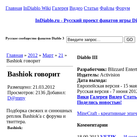
Главная
InDiablo Wiki
Галерея
Видео
Статьи
Файлы
Форум
InDiablo.ru - Русский проект фанатов игры Dia
Русское сообщество фанатов Diablo 3
Главная
»
2012
»
Март
»
21
»
Diablo III
Bashiok говорит
Разработчик:
Blizzard Enter
Bashiok говорит
Издатель:
Activision
Дата выхода:
Европейская версия - 15 мая
Размещено: 21.03.2012
Русская версия - 7 июня 20
Просмотров: 2136
Добавил:
Вики
Галерея
Видео
Стать
D@mmy
Поделись новостью!
Подборка свежих и синюшных
MineCraft - креативные эпи
реплик Bashiok'а с форума и
твиттера.
Комментарии
Bashiok:
18.09.2013
VETIK
—
И сно