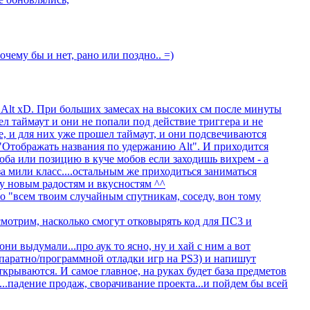
почему бы и нет, рано или поздно.. =)
и Alt xD. При больших замесах на высоких см после минуты
л таймаут и они не попали под действие триггера и не
е, и для них уже прошел таймаут, и они подсвечиваются
в "Отображать названия по удержанию Alt". И приходится
оба или позицию в куче мобов если заходишь вихрем - а
а мили класс....остальным же приходиться заниматься
чу новым радостям и вкусностям ^^
о "всем твоим случайным спутникам, соседу, вон тому
мотрим, насколько смогут отковырять код для ПС3 и
 они выдумали...про аук то ясно, ну и хай с ним а вот
ппаратно/программной отладки игр на PS3) и напишут
ткрываются. И самое главное, на руках будет база предметов
..падение продаж, сворачивание проекта...и пойдем бы всей