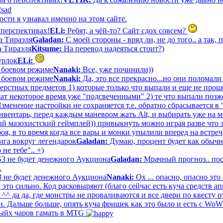
ости я узнавал именно на этом сайте.
 перспективах!
ELi:
Ребят, а чёй-то? Сайт сдох совсем?
а Тираэля
Galadan:
С моей стороны - вряд ли, не до того.. а так, 
 Тираэля
Kitsume:
На перевод надеяться стоит?)
урлок
ELi:
в боевом режиме
Nanaki:
Все, уже починили))
в боевом режиме
Nanaki:
Да, это все прекрасно...но они поломал
шерстных предметов 1) которые только что выпали и еще не проше
жат некоторое время уже "подсвеченными" 2) те что выпали позж
 Изменение настройки не сохраняется т.е. обратно сбрасывается 
нвентарь, перед каждым маневром жать Alt, и выбирать уже на м
ный мазохистский геймплей)) привыкнуть можно играя разве что з
оя, в то время когда все вары и монки упылили вперед на встре
ига вокруг легендарок
Galadan:
Думаю, процент будет как обычн
 не тебе".. +)
S3 не будет денежного Аукциона
Galadan:
Мрачный прогноз.. пос
.
 не будет денежного Аукциона
Nanaki:
Ох ... опасно, опасно это
это сильно. Код расковыряют (благо сейчас есть куча средств а
^ да да, где монстры не проваливаются и все двери по квесту о
. Дальше больше, опять куча фришек как это было и есть с WoW.
тыйх чаров гамать в MTG