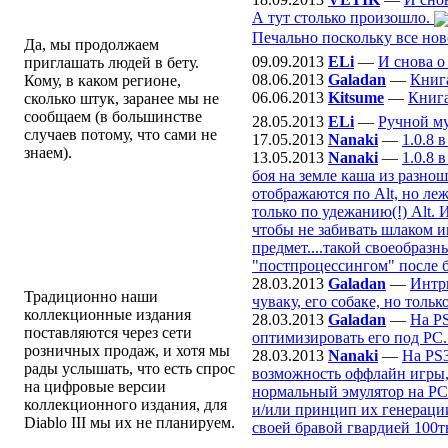
Ожидаются ли новые волны
А тут столько произошло.
бета ключей?
Печально поскольку все нов
Да, мы продолжаем
09.09.2013
ELi
—
И снова о
приглашать людей в бету.
08.06.2013
Galadan
—
Книг
Кому, в каком регионе,
06.06.2013
Kitsume
—
Книга
сколько штук, заранее мы не
сообщаем (в большинстве
28.05.2013
ELi
—
Ручной м
случаев потому, что сами не
17.05.2013
Nanaki
—
1.0.8 
знаем).
13.05.2013
Nanaki
—
1.0.8 
боя на земле каша из разно
Ребят, а как на счёт цифрового
отображаются по Alt, но ле
делюкс-издания: ну там,
только по удежанию(!) Alt.
цифровое скачивание, может,
чтобы не забивать шлаком и
арты в формате pdf, без usb и
предмет....такой своеобраз
других штучек, но с крыльями
"постпроцессингом" после б
и прочим в игре.
28.03.2013
Galadan
—
Интр
Традиционно наши
чуваку, его собаке, но только
коллекционные издания
28.03.2013
Galadan
—
На P
поставляются через сети
оптимизировать его под РС.
розничных продаж, и хотя мы
28.03.2013
Nanaki
—
На PS3
рады услышать, что есть спрос
возможность оффлайн игры, 
на цифровые версии
нормальный эмулятор на PC ^
коллекционного издания, для
и/или принцип их генерации
Diablo III мы их не планируем.
своей бравой гвардией 100