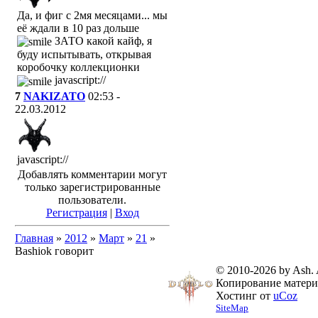
Да, и фиг с 2мя месяцами... мы
её ждали в 10 раз дольше
ЗАТО какой кайф, я
буду испытывать, открывая
коробочку коллекционки
javascript://
7
NAKIZATO
02:53 -
22.03.2012
javascript://
Добавлять комментарии могут
только зарегистрированные
пользователи.
Регистрация
|
Вход
Главная
»
2012
»
Март
»
21
»
Bashiok говорит
© 2010-2026 by Ash. Al
Копирование материа
Хостинг от
uCoz
SiteMap