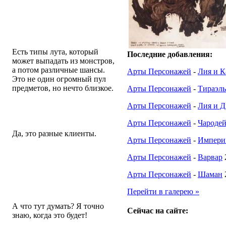
Здаров, Баш. Как в D3
выглядят таблицы лута? Как в
D2 или одна таблица лута на
всех монстров?
Есть типы лута, который
Последние добавления:
может выпадать из монстров,
а потом различные шансы.
Арты Персонажей
-
Лия и К
Это не один огромный пул
предметов, но нечто близкое.
Арты Персонажей
-
Тираэль
Арты Персонажей
-
Лия и Д
Если у нас уже есть бета-
клиент, нужно ли скачивать
Арты Персонажей
-
Чароде
клиент покупной версии?
Да, это разные клиенты.
Арты Персонажей
-
Импери
Здорово, Баш, как думаешь,
Арты Персонажей
-
Варвар
когда мы узрим описание
новой системы, которая
Арты Персонажей
-
Шаман
увеличивает твой мэджик-
файнд за убийство
Перейти в галерею »
чемпионов?
А что тут думать? Я точно
Сейчас на сайте:
знаю, когда это будет!