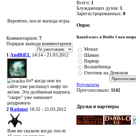
Всего:
1
Когда на сайте обновятся
Блуждающих духов:
1
статы уникальных/сетовых
Зарегистрированных:
0
предметов?
Вероятно, после выхода игры.
Опрос
Какой класс в Diablo 3 вам понр
Комментариев:
7
Порядок вывода комментариев:
Монах
1
AndRiEL
14:14 - 21.03.2012
Шаман
Варвар
Волшебница
Охотник на Демонов
бл* когда они на
Результаты
сайте уже распишут инфу по
Проголосовало:
1142
актам. Эта долбанная надпись
"скоро" уже начинает
раздражать
Друзья и партнеры
2
Radagor
16:32 - 21.03.2012
Вам же сказали когда: после