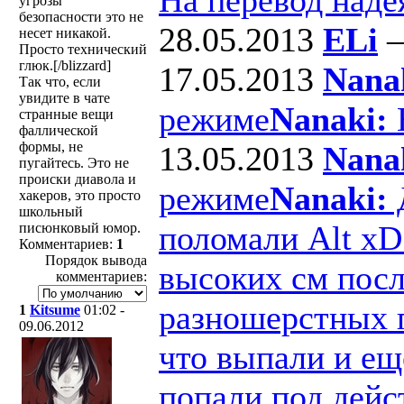
угрозы
безопасности это не
28.05.2013
ELi
несет никакой.
Просто технический
глюк.[/blizzard]
17.05.2013
Nana
Так что, если
увидите в чате
режиме
Nanaki:
В
странные вещи
фаллической
формы, не
13.05.2013
Nana
пугайтесь. Это не
происки диавола и
режиме
Nanaki:
Д
хакеров, это просто
школьный
поломали Alt xD
писюнковый юмор.
Комментариев:
1
Порядок вывода
высоких см посл
комментариев:
разношерстных п
1
Kitsume
01:02 -
09.06.2012
что выпали и ещ
попали под дейс