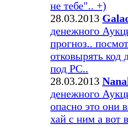
не тебе".. +)
28.03.2013
Gala
денежного Аукц
прогноз.. посмо
отковырять код 
под РС..
28.03.2013
Nana
денежного Аукц
опасно это они в
хай с ним а вот