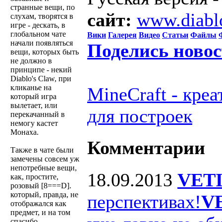
странные вещи, по
сайт:
www.diabl
слухам, творятся в
игре - дескать, в
глобальном чате
Вики
Галерея
Видео
Статьи
Файлы
начали появляться
Поделись ново
вещи, которых быть
не должно в
принципе - некий
Diablo's Claw, при
кликанье на
MineCraft - кре
который игра
вылетает, или
для построек
перекачанный в
немогу кастет
Монаха.
Комментарии
Также в чате были
замечены совсем уж
непотребные вещи,
18.09.2013
VET
как, простите,
розовый [8===D].
который, правда, не
перспективах!
V
отображался как
предмет, и на том
спасибо.