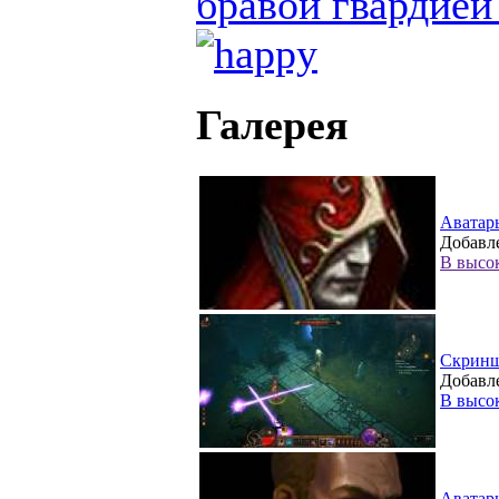
бравой гвардией
Галерея
Аватар
Добавле
В высо
Скрин
Добавле
В высо
Аватар