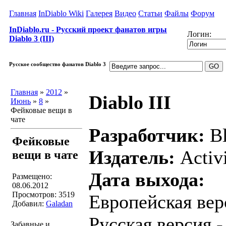
Главная
InDiablo Wiki
Галерея
Видео
Статьи
Файлы
Форум
InDiablo.ru - Русский проект фанатов игры
Логин:
Diablo 3 (III)
Русское сообщество фанатов Diablo 3
Главная
»
2012
»
Diablo III
Июнь
»
8
»
Фейковые вещи в
чате
Разработчик:
Bl
Фейковые
Издатель:
Activ
вещи в чате
Дата выхода:
Размещено:
08.06.2012
Просмотров: 3519
Европейская вер
Добавил:
Galadan
Русская версия 
Забавные и