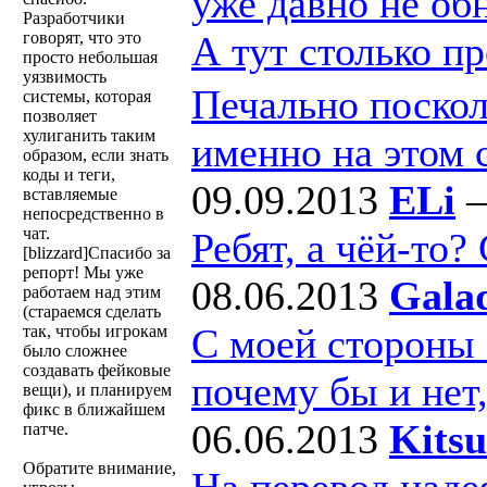
уже давно не об
Разработчики
говорят, что это
А тут столько п
просто небольшая
уязвимость
Печально поскол
системы, которая
позволяет
хулиганить таким
именно на этом 
образом, если знать
коды и теги,
09.09.2013
ELi
вставляемые
непосредственно в
чат.
Ребят, а чёй-то?
[blizzard]Спасибо за
репорт! Мы уже
08.06.2013
Gala
работаем над этим
(стараемся сделать
С моей стороны - 
так, чтобы игрокам
было сложнее
создавать фейковые
почему бы и нет,
вещи), и планируем
фикс в ближайшем
06.06.2013
Kits
патче.
Обратите внимание,
На перевод наде