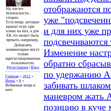
отображаются по
Ну, насчет
безопасности -
уже "подсвеченн
спорно.
Есть вещи, которые
крашат игру при
и для них уже п
клике на них, а для
ХК это может быть
подсвечиваются 
чревато, например.
Добавлять
Изменение настр
комментарии могут
только
зарегистрированные
обратно сбрасыв
пользователи.
Регистрация
|
Вход
по удержанию Al
Главная
»
2012
»
Июнь
»
8
»
забивать шлаком
Фейковые вещи в
чате
маневром жать A
позицию в куче 