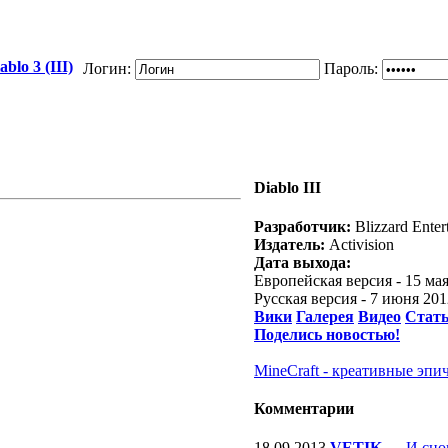
blo 3 (III)
Логин:
Пароль:
Diablo III
Разработчик:
Blizzard Enter
Издатель:
Activision
Дата выхода:
Европейская версия - 15 ма
Русская версия - 7 июня 20
Вики
Галерея
Видео
Стат
Поделись новостью!
MineCraft - креативные эпи
Комментарии
18.09.2013
VETIK
—
И сно