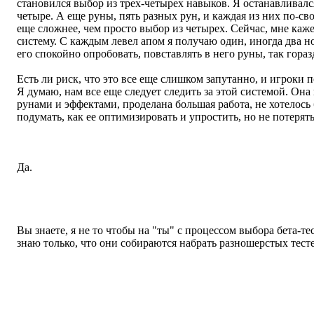
становился выбор из трех-четырех навыков. Я останавливался
четыре. А еще руны, пять разных рун, и каждая из них по-с
еще сложнее, чем просто выбор из четырех. Сейчас, мне каж
систему. С каждым левел апом я получаю один, иногда два н
его спокойно опробовать, повставлять в него руны, так гораз
Есть ли риск, что это все еще слишком запутанно, и игроки 
Я думаю, нам все еще следует следить за этой системой. Она 
рунами и эффектами, проделана большая работа, не хотелось 
подумать, как ее оптимизировать и упростить, но не потерять
Как мы слышали, главная цель беты - потестировать игру на 
Да.
Есть какой-то способ для людей увеличить свои шансы поигр
то определенные типы компьютеров?
Вы знаете, я не то чтобы на "ты" с процессом выбора бета-те
знаю только, что они собираются набрать разношерстых тесте
Мы следим за всеми этими новостями об Аукционе. В связи с
как-то алгоритм генерации свойств на вещах? Вы принимает
стоит сделать вещи более редким товаром, чтобы был смыл и