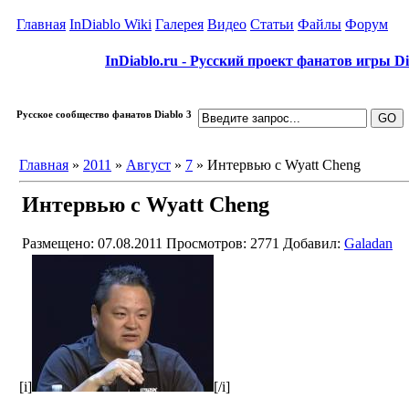
Главная
InDiablo Wiki
Галерея
Видео
Статьи
Файлы
Форум
InDiablo.ru - Русский проект фанатов игры Dia
Русское сообщество фанатов Diablo 3
Главная
»
2011
»
Август
»
7
» Интервью с Wyatt Cheng
Интервью с Wyatt Cheng
Размещено: 07.08.2011
Просмотров: 2771
Добавил:
Galadan
[i]
[/i]