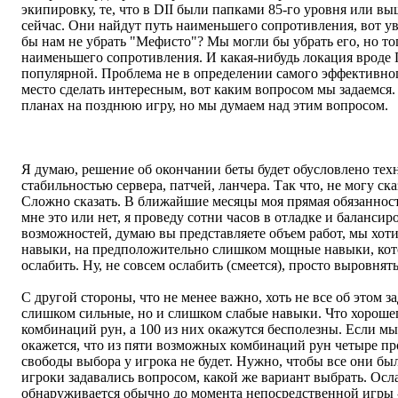
экипировку, те, что в DII были папками 85-го уровня или вы
сейчас. Они найдут путь наименьшего сопротивления, вот ув
бы нам не убрать "Мефисто"? Мы могли бы убрать его, но то
наименьшего сопротивления. И какая-нибудь локация вроде
популярной. Проблема не в определении самого эффективного
место сделать интересным, вот каким вопросом мы задаемся. 
планах на позднюю игру, но мы думаем над этим вопросом.
Как вы думаете, вы придете к выводу, что бета закончена, и 
Я думаю, решение об окончании беты будет обусловлено тех
стабильностью сервера, патчей, ланчера. Так что, не могу ска
Сложно сказать. В ближайшие месяцы моя прямая обязанность
мне это или нет, я проведу сотни часов в отладке и баланси
возможностей, думаю вы представляете объем работ, мы хо
навыки, на предположительно слишком мощные навыки, кото
ослабить. Ну, не совсем ослабить (смеется), просто выровнять
С другой стороны, что не менее важно, хоть не все об этом 
слишком сильные, но и слишком слабые навыки. Что хорошего
комбинаций рун, а 100 из них окажутся бесполезны. Если м
окажется, что из пяти возможных комбинаций рун четыре пр
свободы выбора у игрока не будет. Нужно, чтобы все они бы
игроки задавались вопросом, какой же вариант выбрать. Осл
обнаруживается обычно до момента непосредственной игры -