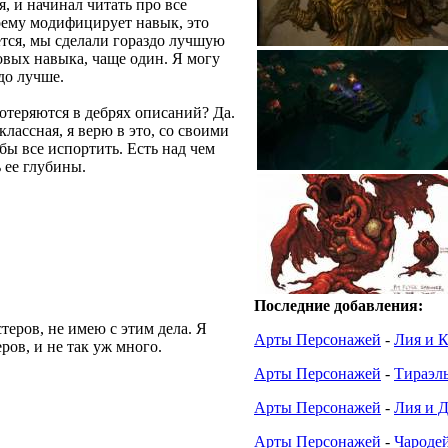
, и начинал читать про все
воему модифицирует навык, это
ется, мы сделали гораздо лучшую
овых навыка, чаще один. Я могу
до лучше.
потеряются в дебрях описаний? Да.
классная, я верю в это, со своими
бы все испортить. Есть над чем
 ее глубины.
разном железе?
ать в бету? Вас интересуют какие-
Последние добавления:
стеров, не имею с этим дела. Я
Арты Персонажей
-
Лия и 
ров, и не так уж много.
Арты Персонажей
-
Тираэл
 этим, не планируется ли менять
е во внимание, что может быть
Арты Персонажей
-
Лия и Д
х продавать?
Арты Персонажей
-
Чароде