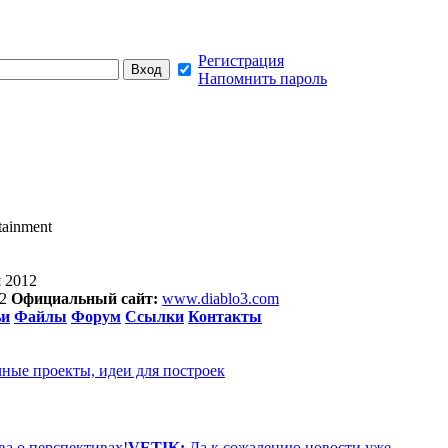
Регистрация
Напомнить пароль
tainment
я 2012
12
Официальный сайт:
www.diablo3.com
ьи
Файлы
Форум
Ссылки
Контакты
чные проекты, идеи для построек
ва о перспективах!
VETIK:
Да к сожалению новости уже