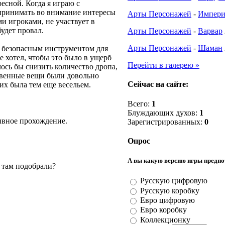
есной. Когда я играю с
 принимать во внимание интересы
Арты Персонажей
-
Импер
ими игроками, не участвует в
удет провал.
Арты Персонажей
-
Варвар
Арты Персонажей
-
Шаман
и безопасным инструментом для
е хотел, чтобы это было в ущерб
Перейти в галерею »
сь бы снизить количество дропа,
ственные вещи были довольно
Сейчас на сайте:
их была тем еще весельем.
век, или четыре человека?
Всего:
1
Блуждающих духов:
1
ивное прохождение.
Зарегистрированных:
0
о. А что насчет топовых планов
Опрос
А вы какую версию игры предпо
 там подобрали?
Русскую цифровую
Русскую коробку
Евро цифровую
Евро коробку
Коллекционку