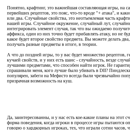
Понятно, крафтинг, это важнейшая составляющая игры, на са
первейших рецептов, это пояс, что-то вроде "+ атака", и как
или два. Случайные свойства, это неотъемлемая часть крафт
нашей игры. Случайное окружение, случайный лут, случайн
интегрировать элемент случая, так что вы ожидаемо получите 
аффикса, один из них точно будет прибавлять атаку, но не буд
какое будет второе свойство предмета. Вы можете делать два,
получать разные предметы в итоге, в теории.
А что до поздней игры, то у вас будет множество рецептов,
кучаей свойств, и у них есть шанс - случайность, везде случа
лучшими предметами, что способен найти игрок. Не гаранти
спрашивали меня, кого лучше было убивать в DII? Пиндлескин
популярен, забеги на Мефисто всегда были чрезвычайно попу
призрачная возможность на куш.
А вы заинтересованны специально - это ведь не было случай
на Пиндлескина и Мефисто, просто это были наиболее опти
соотношению качества дропа/затрат времени, вы заинтересо
механизма в Diablo III? приложите ли вы к этому сознательн
Да, заинтересованны, и у нас есть кое-какие планы на этот сч
форма поведения, когда игроки в процессе игры пытаются оп
говорю о хардкорных игроках, тех, что играли сотни часов,