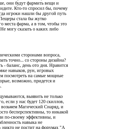
ше, они будут фармить вещи и
идите. Кто-то спросил бы, почему
гда игроки нашли бы другой путь
 Пещеры стала бы жутко
 места фарма, а в том, чтобы это
Не могу сказать о каких либо
надо двигаться дальше?
ническими сторонами вопроса,
зать точно... со стороны дизайна?
 - баланс, день ото дня. Нравится
ровке навыков, рун, игровых
тим посмотреть на самые мощные
рые, возможно, придется и
.
задумываются, выявить не только
, если у нас будет 120 скиллов,
ы возьмем Магический Снаряд, и
осто бесперспективны, то никакой
ли по-своему эффективны, и
абленность навыка не
 никто не постит на форумах "А