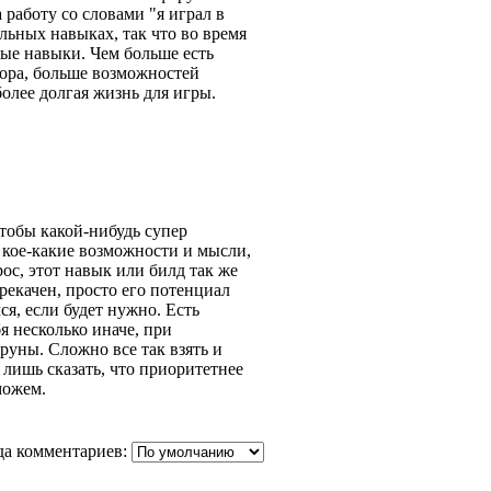
 работу со словами "я играл в
ильных навыках, так что во время
бые навыки. Чем больше есть
ора, больше возможностей
более долгая жизнь для игры.
аспект игры, просто один из
пределенные персонажи
равить это дело патчем, будут
тересованны в PvP?
чтобы какой-нибудь супер
 кое-какие возможности и мысли,
ос, этот навык или билд так же
рекачен, просто его потенциал
я, если будет нужно. Есть
я несколько иначе, при
руны. Сложно все так взять и
 лишь сказать, что приоритетнее
можем.
а комментариев: