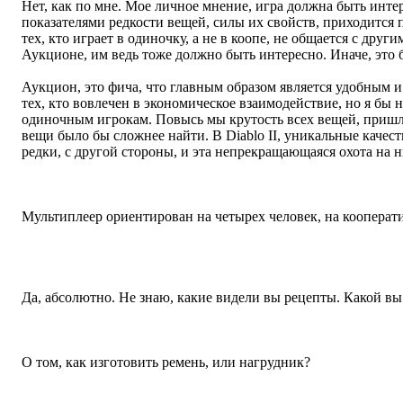
Нет, как по мне. Мое личное мнение, игра должна быть интер
показателями редкости вещей, силы их свойств, приходится
тех, кто играет в одиночку, а не в коопе, не общается с друг
Аукционе, им ведь тоже должно быть интересно. Иначе, это б
Аукцион, это фича, что главным образом является удобным 
тех, кто вовлечен в экономическое взаимодействие, но я бы н
одиночным игрокам. Повысь мы крутость всех вещей, пришло
вещи было бы сложнее найти. В Diablo II, уникальные каче
редки, с другой стороны, и эта непрекращающаяся охота на н
Просто уточнить, лимит на игру в мультиплеере - шесть чело
Мультиплеер ориентирован на четырех человек, на кооперат
Планы крафтинга - я тут недавно нашел один, выглядит крут
крафта, они такие же крутые, их дизайн не станет хуже?
Да, абсолютно. Не знаю, какие видели вы рецепты. Какой вы
Об обучении чему-то там...
О том, как изготовить ремень, или нагрудник?
Что-то вроде этого, но мне не хватило материалов.