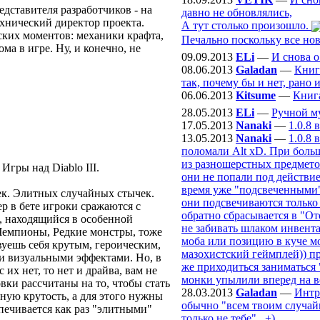
дставителя разработчиков - на
давно не обновлялись,
ехнический директор проекта.
А тут столько произошло.
ских моментов: механики крафта,
Печально поскольку все нов
ма в игре. Ну, и конечно, не
09.09.2013
ELi
—
И снова о
08.06.2013
Galadan
—
Книг
так, почему бы и нет, рано и
06.06.2013
Kitsume
—
Книг
28.05.2013
ELi
—
Ручной м
17.05.2013
Nanaki
—
1.0.8 
13.05.2013
Nanaki
—
1.0.8 
поломали Alt xD. При больш
из разношерстных предметов
Игры над Diablo III.
они не попали под действие
время уже "подсвеченными" 
ек. Элитных случайных стычек.
они подсвечиваются только 
р в бете игроки сражаются с
обратно сбрасывается в "От
, находящийся в особенной
не забивать шлаком инвента
 Чемпионы, Редкие монстры, тоже
моба или позицию в куче мо
твуешь себя крутым, героическим,
мазохистский геймплей)) пр
и визуальными эффектами. Но, в
же приходиться заниматься 
их нет, то нет и драйва, вам не
монки упылили вперед на в
ки рассчитаны на то, чтобы стать
28.03.2013
Galadan
—
Интр
ную крутость, а для этого нужны
обычно "всем твоим случайн
печивается как раз "элитными"
только не тебе".. +)