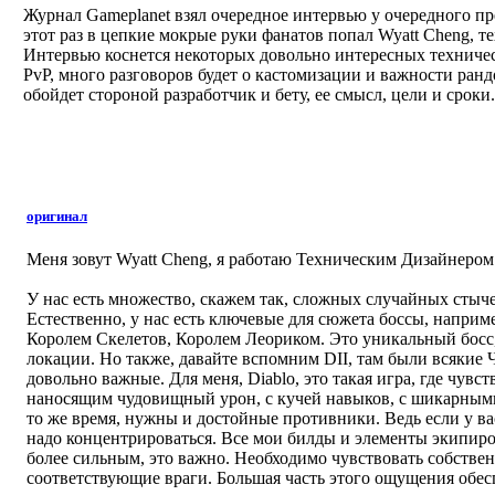
Журнал Gameplanet взял очередное интервью у очередного пре
этот раз в цепкие мокрые руки фанатов попал Wyatt Cheng, т
Интервью коснется некоторых довольно интересных техниче
PvP, много разговоров будет о кастомизации и важности рандо
обойдет стороной разработчик и бету, ее смысл, цели и сроки.
оригинал
Меня зовут Wyatt Cheng, я работаю Техническим Дизайнером 
У нас есть множество, скажем так, сложных случайных стыч
Естественно, у нас есть ключевые для сюжета боссы, наприме
Королем Скелетов, Королем Леориком. Это уникальный босс
локации. Но также, давайте вспомним DII, там были всякие
довольно важные. Для меня, Diablo, это такая игра, где чувс
наносящим чудовищный урон, с кучей навыков, с шикарным
то же время, нужны и достойные противники. Ведь если у вас 
надо концентрироваться. Все мои билды и элементы экипиров
более сильным, это важно. Необходимо чувствовать собствен
соответствующие враги. Большая часть этого ощущения обес