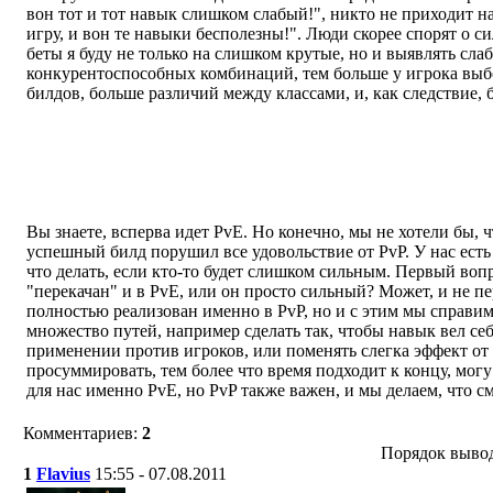
вон тот и тот навык слишком слабый!", никто не приходит на
игру, и вон те навыки бесполезны!". Люди скорее спорят о с
беты я буду не только на слишком крутые, но и выявлять сла
конкурентоспособных комбинаций, тем больше у игрока выб
билдов, больше различий между классами, и, как следствие, 
Касаемо PvP баланса, часто говорилось, что PvP не главный 
элементов. Если кто-то в процессе дуэлей обнаружит, что о
разруливают всех и вся, это ведь ваша задача, вникнуть и исп
регулярные патчи, как в Starcraft 2? Вы вообще сильно заин
Вы знаете, всперва идет PvE. Но конечно, мы не хотели бы, 
успешный билд порушил все удовольствие от PvP. У нас есть
что делать, если кто-то будет слишком сильным. Первый вопр
"перекачан" и в PvE, или он просто сильный? Может, и не пе
полностью реализован именно в PvP, но и с этим мы справимс
множество путей, например сделать так, чтобы навык вел себ
применении против игроков, или поменять слегка эффект от 
просуммировать, тем более что время подходит к концу, могу
для нас именно PvE, но PvP также важен, и мы делаем, что с
Комментариев:
2
Порядок вывод
1
Flavius
15:55 - 07.08.2011