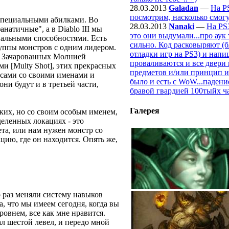
28.03.2013
Galadan
—
На P
посмотрим, насколько смогу
 специальными абилками. Во
28.03.2013
Nanaki
—
На PS
натичные", а в Diablo III мы
это они выдумали...про аук 
иальными способностями. Есть
сильно. Код расковыряют (б
руппы монстров с одним лидером.
отладки игр на PS3) и напи
], Зачарованных Молнией
проваливаются и все двери 
ми [Multy Shot], этих прекрасных
предметов и/или принцип и
ссами со своими именами и
было и есть с WoW...падени
ни будут и в третьей части,
бравой гвардией 100тыйх 
Галерея
ких, но со своим особым именем,
деленных локациях - это
та, или нам нужен монстр со
ию, где он находится. Опять же,
е может ли вся эта широта игровых
о раз меняли систему навыков
а, что мы имеем сегодня, когда вы
ровнем, все как мне нравится.
ал шестой левел, и передо мной