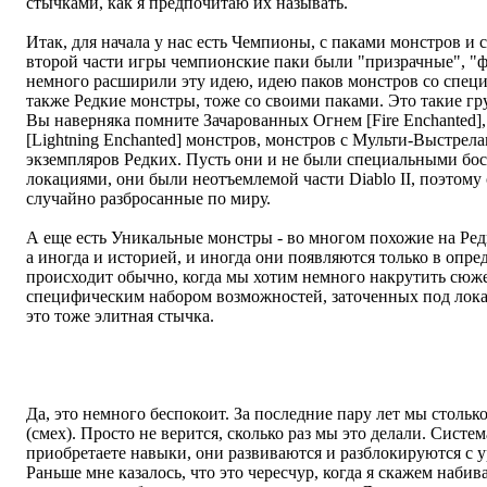
стычками, как я предпочитаю их называть.
Итак, для начала у нас есть Чемпионы, с паками монстров и
второй части игры чемпионские паки были "призрачные", "фа
немного расширили эту идею, идею паков монстров со спец
также Редкие монстры, тоже со своими паками. Это такие г
Вы наверняка помните Зачарованных Огнем [Fire Enchanted
[Lightning Enchanted] монстров, монстров с Мульти-Выстрела
экземпляров Редких. Пусть они и не были специальными бо
локациями, они были неотъемлемой части Diablo II, поэтому о
случайно разбросанные по миру.
А еще есть Уникальные монстры - во многом похожие на Ред
а иногда и историей, и иногда они появляются только в опре
происходит обычно, когда мы хотим немного накрутить сюже
специфическим набором возможностей, заточенных под локац
это тоже элитная стычка.
Мы видели, какую глубокую вы делаете игру, и опасаемся, н
возможностей смутить игроков, замедлить темп игры?
Да, это немного беспокоит. За последние пару лет мы стольк
(смех). Просто не верится, сколько раз мы это делали. Систем
приобретаете навыки, они развиваются и разблокируются с у
Раньше мне казалось, что это чересчур, когда я скажем набив