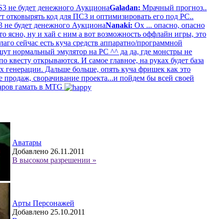
S3 не будет денежного Аукциона
Galadan:
Мрачный прогноз..
т отковырять код для ПС3 и оптимизировать его под РС..
3 не будет денежного Аукциона
Nanaki:
Ох ... опасно, опасно
то ясно, ну и хай с ним а вот возможность оффлайн игры, это
лаго сейчас есть куча средств аппаратно/программной
шут нормальный эмулятор на PC ^^ да да, где монстры не
по квесту открываются. И самое главное, на руках будет база
х генерации. Дальше больше, опять куча фришек как это
е продаж, сворачивание проекта...и пойдем бы всей своей
чаров гамать в MTG
Аватары
Добавлено 26.11.2011
В высоком разрешении »
Арты Персонажей
Добавлено 25.10.2011