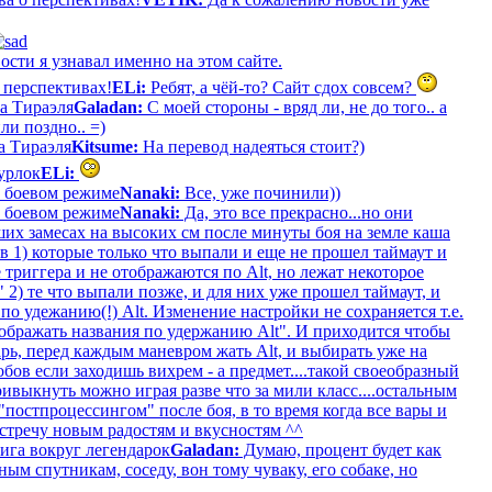
ости я узнавал именно на этом сайте.
 перспективах!
ELi:
Ребят, а чёй-то? Сайт сдох совсем?
а Тираэля
Galadan:
С моей стороны - вряд ли, не до того.. а
ли поздно.. =)
а Тираэля
Kitsume:
На перевод надеяться стоит?)
урлок
ELi:
в боевом режиме
Nanaki:
Все, уже починили))
в боевом режиме
Nanaki:
Да, это все прекрасно...но они
их замесах на высоких см после минуты боя на земле каша
 1) которые только что выпали и еще не прошел таймаут и
 триггера и не отображаются по Alt, но лежат некоторое
2) те что выпали позже, и для них уже прошел таймаут, и
по удежанию(!) Alt. Изменение настройки не сохраняется т.е.
ображать названия по удержанию Alt". И приходится чтобы
рь, перед каждым маневром жать Alt, и выбирать уже на
бов если заходишь вихрем - а предмет....такой своеобразный
ивыкнуть можно играя разве что за мили класс....остальным
"постпроцессингом" после боя, в то время когда все вары и
стречу новым радостям и вкусностям ^^
ига вокруг легендарок
Galadan:
Думаю, процент будет как
ым спутникам, соседу, вон тому чуваку, его собаке, но