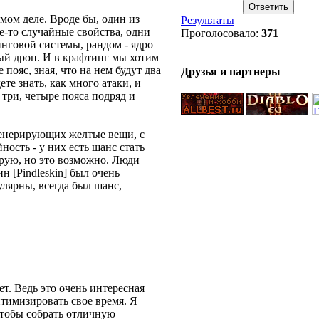
мом деле. Вроде бы, один из
Результаты
ие-то случайные свойства, одни
Проголосовало:
371
инговой системы, рандом - ядро
ый дроп. И в крафтинг мы хотим
пояс, зная, что на нем будут два
Друзья и партнеры
ете знать, как много атаки, и
 три, четыре пояса подряд и
 генерирующих желтые вещи, с
йность - у них есть шанс стать
рую, но это возможно. Люди
 [Pindleskin] был очень
лярны, всегда был шанс,
ностью, когда люди делали забеги
мальные варианты по
ванны в повторении такого
ые усилия?
ет. Ведь это очень интересная
тимизировать свое время. Я
 чтобы собрать отличную