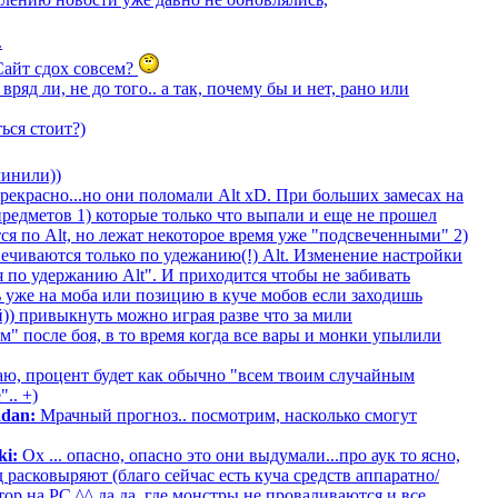
.
 Сайт сдох совсем?
ряд ли, не до того.. а так, почему бы и нет, рано или
ься стоит?)
чинили))
прекрасно...но они поломали Alt xD. При больших замесах на
редметов 1) которые только что выпали и еще не прошел
ся по Alt, но лежат некоторое время уже "подсвеченными" 2)
вечиваются только по удежанию(!) Alt. Изменение настройки
я по удержанию Alt". И приходится чтобы не забивать
 уже на моба или позицию в куче мобов если заходишь
й)) привыкнуть можно играя разве что за мили
м" после боя, в то время когда все вары и монки упылили
ю, процент будет как обычно "всем твоим случайным
.. +)
adan:
Мрачный прогноз.. посмотрим, насколько смогут
ki:
Ох ... опасно, опасно это они выдумали...про аук то ясно,
 расковыряют (благо сейчас есть куча средств аппаратно/
р на PC ^^ да да, где монстры не проваливаются и все