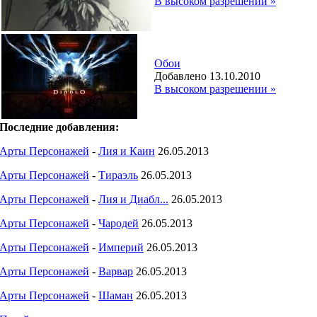
В высоком разрешении »
Обои
Добавлено 13.10.2010
В высоком разрешении »
Последние добавления:
Арты Персонажей
-
Лия и Каин
26.05.2013
Арты Персонажей
-
Тираэль
26.05.2013
Арты Персонажей
-
Лия и Диабл...
26.05.2013
Арты Персонажей
-
Чародей
26.05.2013
Арты Персонажей
-
Империй
26.05.2013
Арты Персонажей
-
Варвар
26.05.2013
Арты Персонажей
-
Шаман
26.05.2013