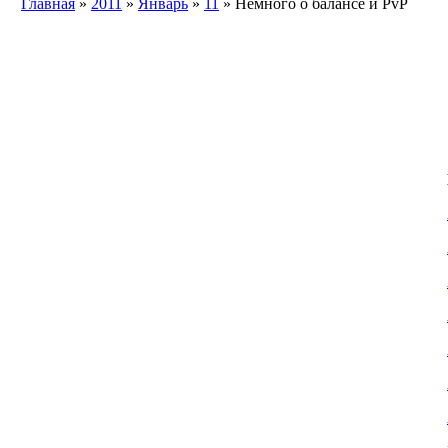
Главная
»
2011
»
Январь
»
11
» Немного о балансе и PvP