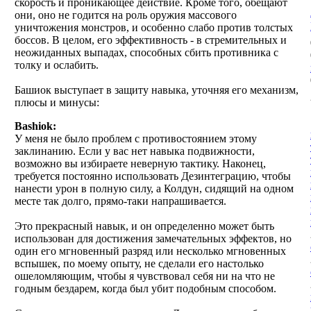
скорость и проникающее действие. Кроме того, обещают
они, оно не годится на роль оружия массового
уничтожения монстров, и особенно слабо против толстых
боссов. В целом, его эффективность - в стремительных и
неожиданных выпадах, способных сбить противника с
толку и ослабить.
Башиок выступает в защиту навыка, уточняя его механизм,
плюсы и минусы:
Bashiok:
У меня не было проблем с противостоянием этому
заклинанию. Eсли у вас нет навыка подвижности,
возможно вы избираете неверную тактику. Наконец,
требуется постоянно использовать Дезинтеграцию, чтобы
нанести урон в полную силу, а Колдун, сидящий на одном
месте так долго, прямо-таки напрашивается.
Это прекрасный навык, и он определенно может быть
использован для достижения замечательных эффектов, но
один его мгновенный разряд или несколько мгновенных
вспышек, по моему опыту, не сделали его настолько
ошеломляющим, чтобы я чувствовал себя ни на что не
годным бездарем, когда был убит подобным способом.