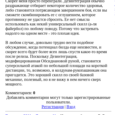
Скорее меня просто переиграли. Дезинтеграция обычно
раздражающе отбирает некоторое количество здоровья,
либо становится потрясающим завершением боя, если вы
сможете скомбинировать ее с оглушением, которое
противнику не удастся сбросить. Ее нет смысла
использовать как некий универсальный скилл (а-ля
файербол) по любому поводу. Потому что застревать
надолго на одном месте - это плохая идея.
В любом случае, довольно трудно вести подобное
обсуждение, когда потенциал билда еще неизвестен, и
скорее всего будет более ясен лишь спустя какое-то время
после релиза. Поскольку Дезинтеграция,
модифицированная Обсидиановой руной, становится
суперсильной атакой по небольшой площади на короткой
дистанции, то, возможно, и колдунам-рукопашникам она
пригодится. Это хороший скилл по своей базовой
механике, полезный, но я не вижу в нем ничего сверх
мощного.
Комментариев:
0
Добавлять комментарии могут только зарегистрированные
пользователи.
Регистрация
|
Вход