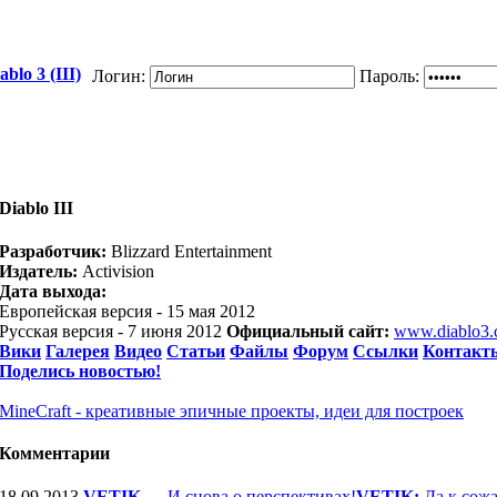
blo 3 (III)
Логин:
Пароль:
Diablo III
Разработчик:
Blizzard Entertainment
Издатель:
Activision
Дата выхода:
Европейская версия - 15 мая 2012
Русская версия - 7 июня 2012
Официальный сайт:
www.diablo3
Вики
Галерея
Видео
Статьи
Файлы
Форум
Ссылки
Контакт
Поделись новостью!
MineCraft - креативные эпичные проекты, идеи для построек
Комментарии
18.09.2013
VETIK
—
И снова о перспективах!
VETIK:
Да к сожа