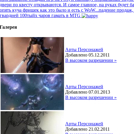
двери по квесту открываются. И самое главное, на руках будет 
опять куча фришек как это было и есть с WoW...падение продаж,
гвардией 100тыйх чаров гамать в MTG
Галерея
Арты Персонажей
Добавлено 05.12.2011
В высоком разрешении »
Арты Персонажей
Добавлено 07.01.2013
В высоком разрешении »
Арты Персонажей
Добавлено 21.02.2011