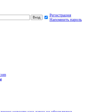
Регистрация
Напомнить пароль
.com
ы
лению новости уже давно не обновлялись,