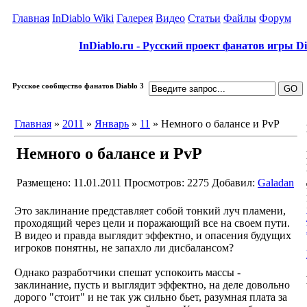
Главная
InDiablo Wiki
Галерея
Видео
Статьи
Файлы
Форум
InDiablo.ru - Русский проект фанатов игры Dia
Русское сообщество фанатов Diablo 3
Главная
»
2011
»
Январь
»
11
» Немного о балансе и PvP
Немного о балансе и PvP
Размещено: 11.01.2011
Просмотров: 2275
Добавил:
Galadan
Это заклинание представляет собой тонкий луч пламени,
проходящий через цели и поражающий все на своем пути.
В видео и правда выглядит эффектно, и опасения будущих
игроков понятны, не запахло ли дисбалансом?
Однако разработчики спешат успокоить массы -
заклинание, пусть и выглядит эффектно, на деле довольно
дорого "стоит" и не так уж сильно бьет, разумная плата за