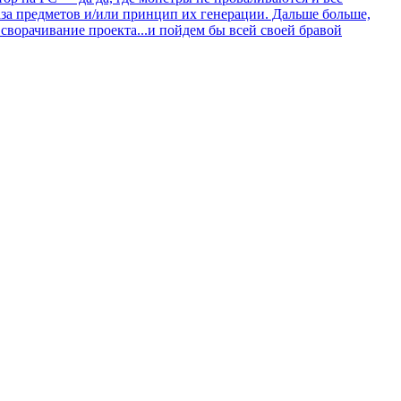
база предметов и/или принцип их генерации. Дальше больше,
 сворачивание проекта...и пойдем бы всей своей бравой