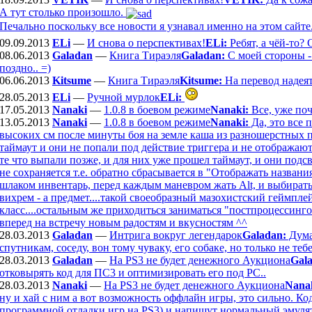
А тут столько произошло.
Печально поскольку все новости я узнавал именно на этом сайте
09.09.2013
ELi
—
И снова о перспективах!
ELi:
Ребят, а чёй-то?
08.06.2013
Galadan
—
Книга Тираэля
Galadan:
С моей стороны - в
поздно.. =)
06.06.2013
Kitsume
—
Книга Тираэля
Kitsume:
На перевод надеят
28.05.2013
ELi
—
Ручной мурлок
ELi:
17.05.2013
Nanaki
—
1.0.8 в боевом режиме
Nanaki:
Все, уже по
13.05.2013
Nanaki
—
1.0.8 в боевом режиме
Nanaki:
Да, это все 
высоких см после минуты боя на земле каша из разношерстных п
таймаут и они не попали под действие триггера и не отображают
те что выпали позже, и для них уже прошел таймаут, и они подс
не сохраняется т.е. обратно сбрасывается в "Отображать названи
шлаком инвентарь, перед каждым маневром жать Alt, и выбирать
вихрем - а предмет....такой своеобразный мазохистский геймпле
класс....остальным же приходиться заниматься "постпроцессинго
вперед на встречу новым радостям и вкусностям ^^
28.03.2013
Galadan
—
Интрига вокруг легендарок
Galadan:
Дума
спутникам, соседу, вон тому чуваку, его собаке, но только не тебе"
28.03.2013
Galadan
—
На PS3 не будет денежного Аукциона
Gal
отковырять код для ПС3 и оптимизировать его под РС..
28.03.2013
Nanaki
—
На PS3 не будет денежного Аукциона
Nana
ну и хай с ним а вот возможность оффлайн игры, это сильно. Код
программной отладки игр на PS3) и напишут нормальный эмулято