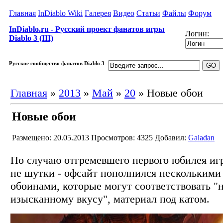
Главная
InDiablo Wiki
Галерея
Видео
Статьи
Файлы
Форум
InDiablo.ru - Русский проект фанатов игры
Логин:
Diablo 3 (III)
Русское сообщество фанатов Diablo 3
Главная
»
2013
»
Май
»
20
» Новые обои
Новые обои
Размещено: 20.05.2013
Просмотров: 4325
Добавил:
Galadan
По случаю отгремевшего первого юбилея игр
не шутки - офсайт пополнился нескольким
обоинами, которые могут соответствовать 
изысканному вкусу", материал под катом.