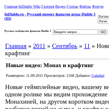
Главная
InDiablo Wiki
Галерея
Видео
Статьи
Файлы
Форум
InDiablo.ru - Русский проект фанатов игры Diablo 3
Логин
(III)
Русское сообщество фанатов Diablo 3
Главная
»
2011
»
Сентябрь
»
11
» Новы
крафтинг
Новые видео: Монах и крафтинг
Размещено: 11.09.2011
Просмотров: 2168
Добавил:
Galadan
Новые геймплейные видео, вашему в
одном ролике мы видим прохождение 
Монахиней, на другом коротком виде
разборки вещей на сырье, и крафт у к