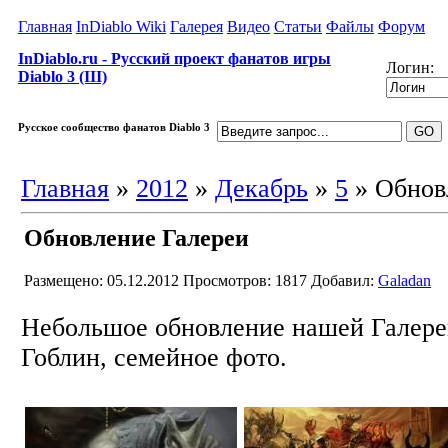
Главная
InDiablo Wiki
Галерея
Видео
Статьи
Файлы
Форум
InDiablo.ru - Русский проект фанатов игры
Логин:
Diablo 3 (III)
Русское сообщество фанатов Diablo 3
Главная
»
2012
»
Декабрь
»
5
» Обнов
Обновление Галереи
Размещено: 05.12.2012
Просмотров: 1817
Добавил:
Galadan
Небольшое обновление нашей Галере
Гоблин, семейное фото.