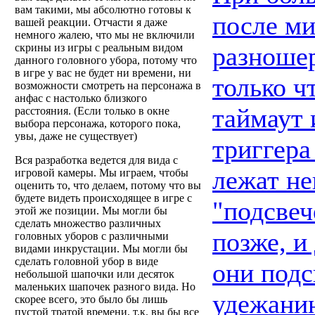
вам такими, мы абсолютно готовы к
после ми
вашей реакции. Отчасти я даже
немного жалею, что мы не включили
разношер
скрины из игры с реальным видом
данного головного убора, потому что
в игре у вас не будет ни времени, ни
только ч
возможности смотреть на персонажа в
анфас с настолько близкого
таймаут 
расстояния. (Если только в окне
выбора персонажа, которого пока,
увы, даже не существует)
триггера
Вся разработка ведется для вида с
лежат не
игровой камеры. Мы играем, чтобы
оценить то, что делаем, потому что вы
будете видеть происходящее в игре с
"подсвеч
этой же позиции. Мы могли бы
сделать множество различных
позже, и
головных уборов с различными
видами инкрустации. Мы могли бы
сделать головной убор в виде
они подс
небольшой шапочки или десяток
маленьких шапочек разного вида. Но
удежанию
скорее всего, это было бы лишь
пустой тратой времени, т.к. вы бы все