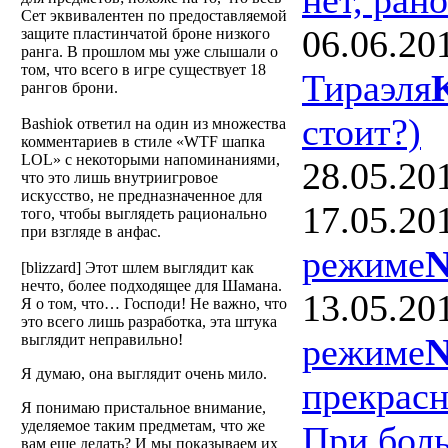
Сет эквивалентен по предоставляемой
06.06.20
защите пластинчатой броне низкого
ранга. В прошлом мы уже слышали о
том, что всего в игре существует 18
Тираэля
рангов брони.
стоит?)
Bashiok ответил на один из множества
комментариев в стиле «WTF шапка
LOL» с некоторыми напоминаниями,
28.05.20
что это лишь внутриигровое
искусство, не предназначенное для
17.05.20
того, чтобы выглядеть рационально
при взгляде в анфас.
режиме
N
[blizzard]
Этот шлем выглядит как
нечто, более подходящее для Шамана.
13.05.20
Я о том, что… Господи! Не важно, что
это всего лишь разработка, эта штука
режиме
N
выглядит неправильно!
Я думаю, она выглядит очень мило.
прекрасн
Я понимаю пристальное внимание,
уделяемое таким предметам, что же
При боль
вам еще делать? И мы показываем их