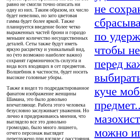
равно не смогли точно описать ни
не сохра
одну из них. Таким образом, их число
будет невелико, но зато цветовая
сбрасыва
гамма будет более яркой. Также
планируется введение более четко
по удерж
выраженных частей брони и гораздо
меньшее количество несущественных
деталей. Сеты также будут иметь
чтобы не
яркую расцветку и уникальный вид,
но (что возможно наиболее важно)
перед ка
сохранят гармоничность силуэта и
вида всех входящих в сет предметов.
Волшебник в частности, будет носить
выбирать
высокие головные уборы.
куче моб
Также я видел то подредактированное
фанатом изображение женщины
Шамана, это было довольно
предмет.
впечатляюще. Работа этого человека
безусловно заслуживает уважения. Но
мазохист
лично я придерживаюсь мнения, что
выглядело все это довольно
громоздко, было много лишнего,
можно иг
отчего персонаж выглядит
перегружено при взгляде с расстояния.