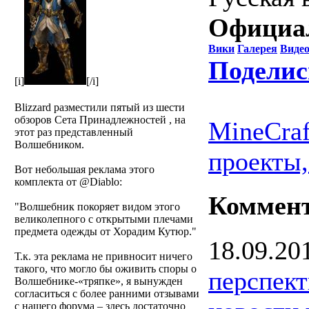
Официа
Вики
Галерея
Виде
Поделис
[i]
[/i]
Blizzard разместили пятый из шести
обзоров Сета Принадлежностей , на
MineCraf
этот раз представленный
Волшебником.
проекты,
Вот небольшая реклама этого
комплекта от @Diablo:
Коммен
Волшебник покоряет видом этого
великолепного с открытыми плечами
предмета одежды от Хорадим Кутюр.
18.09.20
Т.к. эта реклама не привносит ничего
такого, что могло бы оживить споры о
перспект
Волшебнике-«тряпке», я вынужден
согласиться с более ранними отзывами
с нашего форума – здесь достаточно