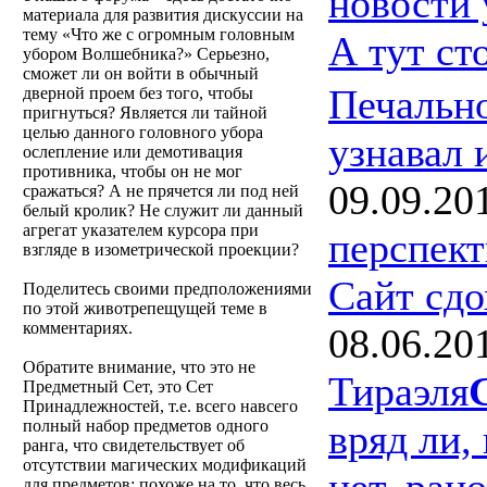
новости 
материала для развития дискуссии на
тему «Что же с огромным головным
А тут ст
убором Волшебника?» Серьезно,
сможет ли он войти в обычный
Печально
дверной проем без того, чтобы
пригнуться? Является ли тайной
целью данного головного убора
узнавал 
ослепление или демотивация
противника, чтобы он не мог
09.09.20
сражаться? А не прячется ли под ней
белый кролик? Не служит ли данный
агрегат указателем курсора при
перспект
взгляде в изометрической проекции?
Сайт сд
Поделитесь своими предположениями
по этой животрепещущей теме в
комментариях.
08.06.20
Обратите внимание, что это не
Тираэля
Предметный Сет, это Сет
Принадлежностей, т.е. всего навсего
вряд ли, 
полный набор предметов одного
ранга, что свидетельствует об
отсутствии магических модификаций
нет, рано
для предметов; похоже на то, что весь