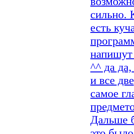
возможно
сильно. 
есть куч
программ
напишут
^^ да да
и все дв
самое гл
предмето
Дальше б
это было