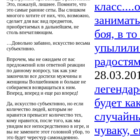
класс...
Это, пожалуй, лишнее. Помните, что
это самые ранние сеты. Вы слишком
многого хотите от них, что, возможно,
занимать
сделает для вас вид предметов,
приобретаемых в дальнейшем, не
боя, в т
столь впечатляющим.
…Довольно забавно, искусство весьма
упылили 
субъективно.
радостям
Впрочем, мы не ожидаем от вас
предложений или ответной реакции
по данному вопросу, так как уже
28.03.20
закончили все доспехи мужчины и
женщины Волшебников и больше не
легендар
собираемся возвращаться к ним.
Вперед, вперед и еще раз вперед!
будет ка
Да, искусство субъективно, но если
количество людей, которым не
случайны
нравится превысит количество тех,
кому нравится, после того, как мы
чуваку, е
увидим все непосредственно в игре, и
вы не замените этот головной убор, то
это будет чересчур самонадеянно.