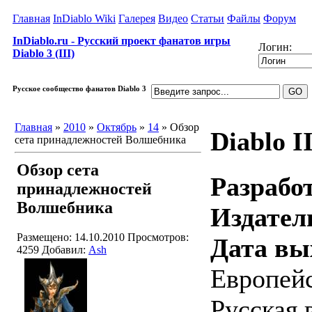
Главная
InDiablo Wiki
Галерея
Видео
Статьи
Файлы
Форум
InDiablo.ru - Русский проект фанатов игры
Логин:
Diablo 3 (III)
Русское сообщество фанатов Diablo 3
Главная
»
2010
»
Октябрь
»
14
» Обзор
Diablo I
сета принадлежностей Волшебника
Обзор сета
Разрабо
принадлежностей
Волшебника
Издател
Размещено: 14.10.2010
Просмотров:
Дата вы
4259
Добавил:
Ash
Европейс
Русская 