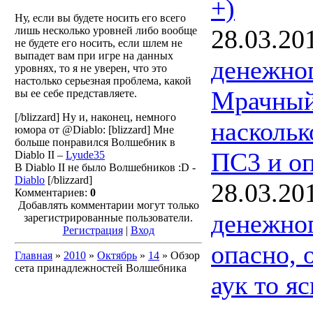
+)
Ну, если вы будете носить его всего
28.03.20
лишь несколько уровней либо вообще
не будете его носить, если шлем не
выпадет вам при игре на данных
денежно
уровнях, то я не уверен, что это
настолько серьезная проблема, какой
Мрачный 
вы ее себе представляете.
[/blizzard] Ну и, наконец, немного
наскольк
юмора от @Diablo: [blizzard]
Мне
больше понравился Волшебник в
ПС3 и оп
Diablo II –
Lyude35
В Diablo II не было Волшебников :D -
Diablo
[/blizzard]
28.03.20
Комментариев:
0
Добавлять комментарии могут только
денежно
зарегистрированные пользователи.
Регистрация
|
Вход
опасно, 
Главная
»
2010
»
Октябрь
»
14
» Обзор
сета принадлежностей Волшебника
аук то яс