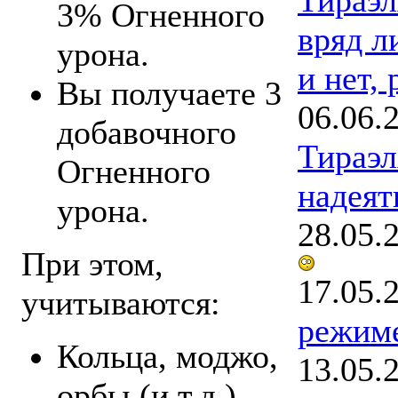
3% Огненного
вряд ли
урона.
и нет, 
Вы получаете 3
06.06.
добавочного
Тираэл
Огненного
надеят
урона.
28.05.
При этом,
17.05.
учитываются:
режим
Кольца, моджо,
13.05.
орбы (и т.д.),