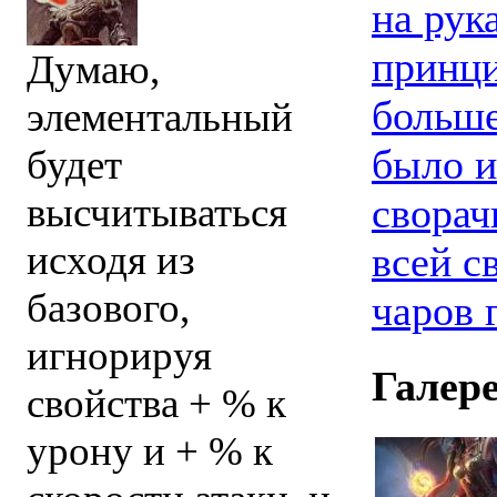
на рук
принци
Думаю,
больше
элементальный
было и
будет
сворач
высчитываться
исходя из
всей с
базового,
чаров
игнорируя
Галер
свойства + % к
урону и + % к