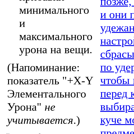
позже,
минимального
и они 
и
удежан
максимального
настро
урона на вещи.
сбрасы
по уде
(Напоминание:
чтобы 
показатель "+X-Y
перед 
Элементального
выбира
Урона"
не
куче м
учитывается
.)
предме