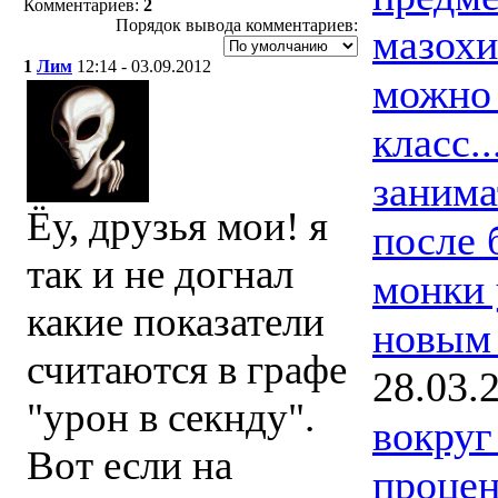
Комментариев:
2
Порядок вывода комментариев:
мазохи
1
Лим
12:14 - 03.09.2012
можно 
класс.
занима
Ёу, друзья мои! я
после 
так и не догнал
монки 
какие показатели
новым 
считаются в графе
28.03.
"урон в секнду".
вокруг
Вот если на
процен