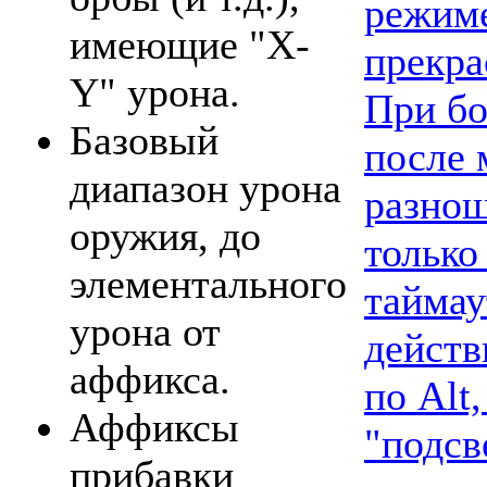
режим
имеющие "X-
прекра
Y" урона.
При бо
Базовый
после 
диапазон урона
разнош
оружия, до
только
элементального
таймау
урона от
действ
аффикса.
по Alt
Аффиксы
"подсв
прибавки