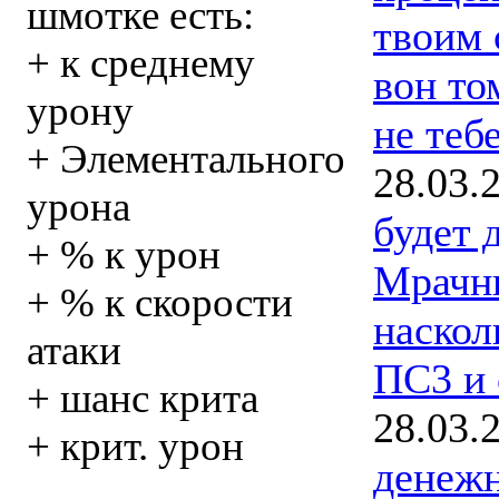
шмотке есть:
твоим 
+ к среднему
вон то
урону
не тебе
+ Элементального
28.03.
урона
будет 
+ % к урон
Мрачны
+ % к скорости
наскол
атаки
ПС3 и 
+ шанс крита
28.03.
+ крит. урон
денеж