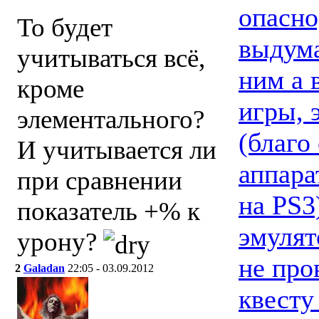
опасно
То будет
выдума
учитываться всё,
ним а 
кроме
игры, 
элементального?
(благо
И учитывается ли
аппара
при сравнении
на PS3
показатель +% к
эмулят
урону?
не про
2
Galadan
22:05 - 03.09.2012
квесту