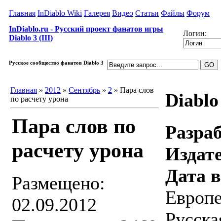
Главная
InDiablo Wiki
Галерея
Видео
Статьи
Файлы
Форум
InDiablo.ru - Русский проект фанатов игры
Логин:
Diablo 3 (III)
Русское сообщество фанатов Diablo 3
Главная
»
2012
»
Сентябрь
»
2
» Пара слов
Diablo
по расчету урона
Пара слов по
Разра
расчету урона
Издат
Дата 
Размещено:
Европе
02.09.2012
Русска