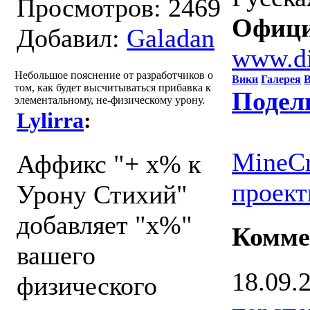
Просмотров: 2469
Офици
Добавил:
Galadan
www.di
Небольшое пояснение от разработчиков о
Вики
Галерея
В
том, как будет высчитываться прибавка к
Подел
элементальному, не-физическому урону.
Lylirra
:
MineCr
Аффикс "+ х% к
проект
Урону Стихий"
добавляет "х%"
Комме
вашего
18.09.
физического