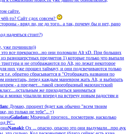
том сайте.
а чёй-то? Сайт сдох совсем?
тороны - вряд ли, не до того.. а так, почему бы и нет, рано
од надеяться стоит?)
, уже починили))
 это все прекрасно...но они поломали Alt xD. При больших
а из разношерстных предметов 1) которые только что выпали
 триггера и не отображаются по Alt, но лежат некоторое
для них уже прошел таймаут, и они подсвечиваются только
я т.е. обратно сбрасывается в "Отображать названия по
ом инвентарь, перед каждым маневром жать Alt, и выбирать
ихрем - а предмет....такой своеобразный мазохистский
класс....остальным же приходиться заниматься
ары и монки упылили вперед на встречу новым радостям и
dan:
Думаю, процент будет как обычно "всем твоим
е, но только не тебе".. +)
циона
Galadan:
Мрачный прогноз.. посмотрим, насколько
од РС..
иона
Nanaki:
Ох ... опасно, опасно это они выдумали...про аук
ы, это сильно. Код расковыряют (благо сейчас есть куча