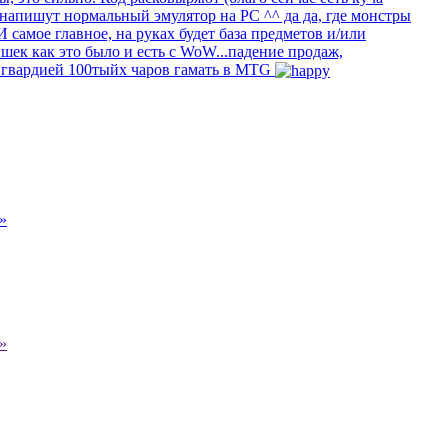
 напишут нормальный эмулятор на PC ^^ да да, где монстры
 самое главное, на руках будет база предметов и/или
шек как это было и есть с WoW...падение продаж,
й гвардией 100тыйх чаров гамать в MTG
»
»