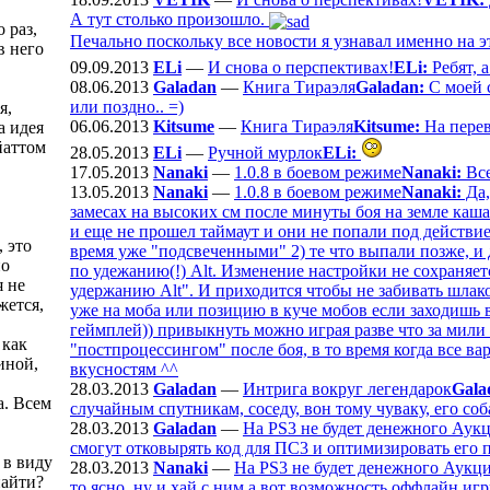
А тут столько произошло.
 раз,
Печально поскольку все новости я узнавал именно на э
в него
09.09.2013
ELi
—
И снова о перспективах!
ELi:
Ребят, 
08.06.2013
Galadan
—
Книга Тираэля
Galadan:
С моей с
или поздно.. =)
я,
06.06.2013
Kitsume
—
Книга Тираэля
Kitsume:
На перев
а идея
йаттом
28.05.2013
ELi
—
Ручной мурлок
ELi:
17.05.2013
Nanaki
—
1.0.8 в боевом режиме
Nanaki:
Все
13.05.2013
Nanaki
—
1.0.8 в боевом режиме
Nanaki:
Да,
замесах на высоких см после минуты боя на земле каш
и еще не прошел таймаут и они не попали под действие
 это
время уже "подсвеченными" 2) те что выпали позже, и 
но
по удежанию(!) Alt. Изменение настройки не сохраняетс
я не
удержанию Alt". И приходится чтобы не забивать шлак
жется,
уже на моба или позицию в куче мобов если заходишь в
геймплей)) привыкнуть можно играя разве что за мили 
 как
"постпроцессингом" после боя, в то время когда все в
иной,
вкусностям ^^
28.03.2013
Galadan
—
Интрига вокруг легендарок
Gala
а. Всем
случайным спутникам, соседу, вон тому чуваку, его собак
28.03.2013
Galadan
—
На PS3 не будет денежного Аук
смогут отковырять код для ПС3 и оптимизировать его п
 в виду
28.03.2013
Nanaki
—
На PS3 не будет денежного Аукц
найти?
то ясно, ну и хай с ним а вот возможность оффлайн игр