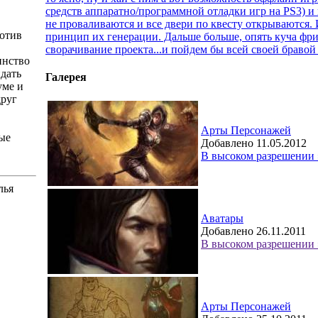
средств аппаратно/программной отладки игр на PS3) и
не проваливаются и все двери по квесту открываются. И
ротив
принцип их генерации. Дальше больше, опять куча фри
сворачивание проекта...и пойдем бы всей своей браво
инство
идать
Галерея
уме и
друг
Арты Персонажей
ые
Добавлено 11.05.2012
В высоком разрешении 
лья
Аватары
Добавлено 26.11.2011
В высоком разрешении 
Арты Персонажей