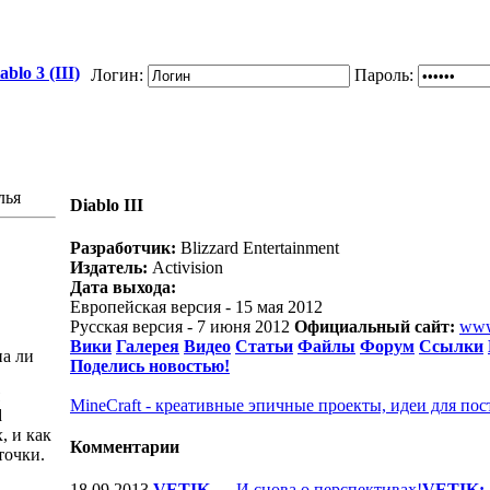
blo 3 (III)
Логин:
Пароль:
лья
Diablo III
Разработчик:
Blizzard Entertainment
Издатель:
Activision
Дата выхода:
Европейская версия - 15 мая 2012
Русская версия - 7 июня 2012
Официальный сайт:
www
Вики
Галерея
Видео
Статьи
Файлы
Форум
Ссылки
на ли
Поделись новостью!
MineCraft - креативные эпичные проекты, идеи для пос
d
, и как
Комментарии
точки.
18.09.2013
VETIK
—
И снова о перспективах!
VETIK: