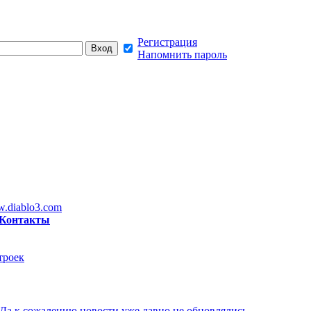
Регистрация
Напомнить пароль
.diablo3.com
Контакты
троек
Да к сожалению новости уже давно не обновлялись,