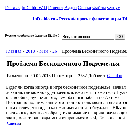
Главная
InDiablo Wiki
Галерея
Видео
Статьи
Файлы
Форум
InDiablo.ru - Русский проект фанатов игры Dia
Русское сообщество фанатов Diablo 3
Главная
»
2013
»
Май
»
26
» Проблема Бесконечного Подземе
Проблема Бесконечного Подземелья
Размещено: 26.05.2013
Просмотров: 2782
Добавил:
Galadan
Будет ли когда-нибудь в игре бесконечное подземелье, вечная
локация, где можно будет качаться, качаться, и качаться? Нуж
она вообще, лучше ли это, чем обычные забеги по Актам?
Постоянно поднимающие этот вопрос пользователи являются
показателем, что идею как минимум стоит обсуждать. Blizzar
потихоньку начинает обращать внимание на крики желающих
знать, может, однажды мы и отправимся в рейд без конечной 
Vaneras
: