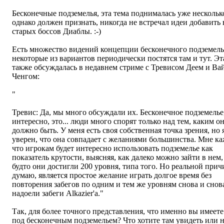
Бесконечные подземелья, эта тема поднималась уже несколько
однако должен признать, никогда не встречал идеи добавить 
старых боссов Диаблы. :-)
Есть множество видений концепции бесконечного подземель
некоторые из вариантов периодически постятся там и тут. Эт
также обсуждалась в недавнем стриме с Тревисом Деем и Ва
Ченгом:
"
Размышляли ли вы о бесконечных подземельях?
Тревис: Да, мы много обсуждали их. Бесконечное подземелье,
интересно, это... люди много спорят только над тем, каким о
должно быть. У меня есть своя собственная точка зрения, но 
уверен, что она совпадает с желаниями большинства. Мне ка
что игрокам будет интересно использовать подземелье как
показатель крутости, выясняя, как далеко можно зайти в нем,
будто они достигли 200 уровня, типа того. Но реальной прич
думаю, является простое желание играть долгое время без
повторения забегов по одним и тем же уровням снова и снов
надоели забеги Alkazier'a."
Так, для более точного представления, что именно вы имеете
под бесконечным подземельем? Что хотите там увидеть или 