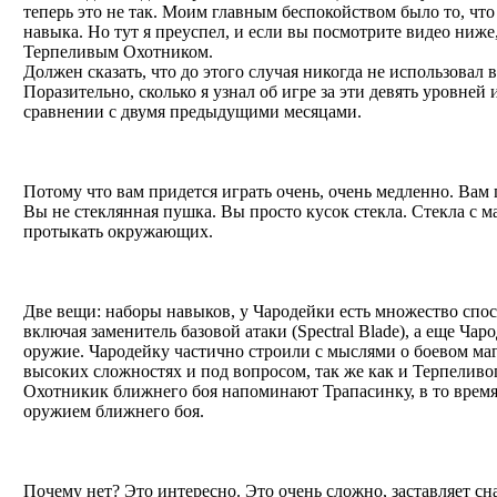
теперь это не так. Моим главным беспокойством было то, что 
навыка. Но тут я преуспел, и если вы посмотрите видео ниже,
Терпеливым Охотником.
Должен сказать, что до этого случая никогда не использовал в 
Поразительно, сколько я узнал об игре за эти девять уровней 
сравнении с двумя предыдущими месяцами.
Почему я зову это Терпеливым Охотником?
Потому что вам придется играть очень, очень медленно. Вам 
Вы не стеклянная пушка. Вы просто кусок стекла. Стекла с м
протыкать окружающих.
В чем разница между Терпеливым Охотником и боевым м
Две вещи: наборы навыков, у Чародейки есть множество спо
включая заменитель базовой атаки (Spectral Blade), а еще Ча
оружие. Чародейку частично строили с мыслями о боевом маге
высоких сложностях и под вопросом, так же как и Терпеливо
Охотникик ближнего боя напоминают Трапасинку, в то время 
оружием ближнего боя.
Зачем играть Охотником ближнего боя?
Почему нет? Это интересно. Это очень сложно, заставляет сн