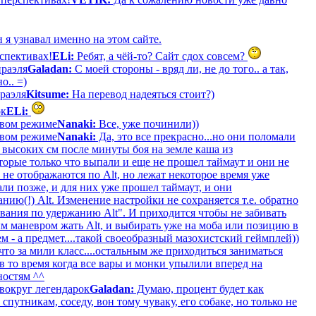
 я узнавал именно на этом сайте.
рспективах!
ELi:
Ребят, а чёй-то? Сайт сдох совсем?
раэля
Galadan:
С моей стороны - вряд ли, не до того.. а так,
о.. =)
раэля
Kitsume:
На перевод надеяться стоит?)
ок
ELi:
оевом режиме
Nanaki:
Все, уже починили))
оевом режиме
Nanaki:
Да, это все прекрасно...но они поломали
 высоких см после минуты боя на земле каша из
торые только что выпали и еще не прошел таймаут и они не
 не отображаются по Alt, но лежат некоторое время уже
ли позже, и для них уже прошел таймаут, и они
нию(!) Alt. Изменение настройки не сохраняется т.е. обратно
вания по удержанию Alt". И приходится чтобы не забивать
м маневром жать Alt, и выбирать уже на моба или позицию в
м - а предмет....такой своеобразный мазохистский геймплей))
то за мили класс....остальным же приходиться заниматься
в то время когда все вары и монки упылили вперед на
ностям ^^
вокруг легендарок
Galadan:
Думаю, процент будет как
путникам, соседу, вон тому чуваку, его собаке, но только не