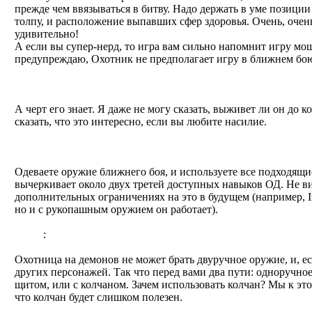
прежде чем ввязываться в битву. Надо держать в уме позиции
толпу, и расположение выпавших сфер здоровья. Очень, очен
удивительно!
А если вы супер-нерд, то игра вам сильно напомнит игру м
предупреждаю, Охотник не предполагает игру в ближнем бою.
Он выживет выше Нормала?
А черт его знает. Я даже не могу сказать, выживет ли он до
сказать, что это интересно, если вы любите насилие.
Мое определение Охотника ближнего боя:
Одеваете оружие ближнего боя, и используете все подходящ
вычеркивает около двух третей доступных навыков ОД. Не в
дополнительных ограничениях на это в будущем (например, Im
но и с рукопашным оружием он работает).
Вещи
:
Охотница на демонов не может брать двуручное оружие, и, е
других персонажей. Так что перед вами два пути: одноручно
щитом, или с колчаном. Зачем использовать колчан? Мы к это
что колчан будет слишком полезен.