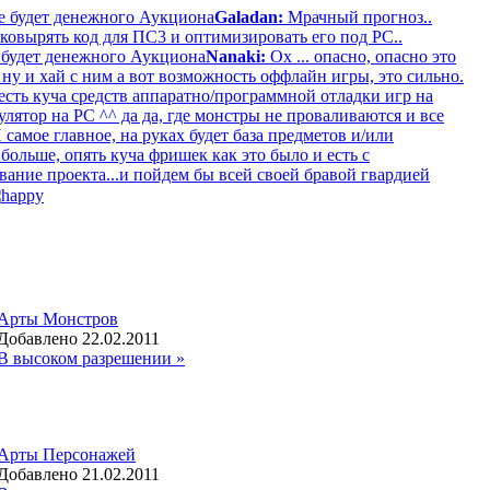
е будет денежного Аукциона
Galadan:
Мрачный прогноз..
ковырять код для ПС3 и оптимизировать его под РС..
 будет денежного Аукциона
Nanaki:
Ох ... опасно, опасно это
, ну и хай с ним а вот возможность оффлайн игры, это сильно.
есть куча средств аппаратно/программной отладки игр на
ятор на PC ^^ да да, где монстры не проваливаются и все
 самое главное, на руках будет база предметов и/или
ольше, опять куча фришек как это было и есть с
вание проекта...и пойдем бы всей своей бравой гвардией
Арты Монстров
Добавлено 22.02.2011
В высоком разрешении »
Арты Персонажей
Добавлено 21.02.2011