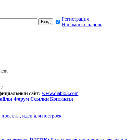
Регистрация
Напомнить пароль
ment
12
фициальный сайт:
www.diablo3.com
айлы
Форум
Ссылки
Контакты
 проекты, идеи для построек
 перспективах!
VETIK:
Да к сожалению новости уже давно