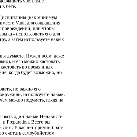
ыдерживать урон. Вне
 в бете.
й Дисциплины (как минимум
 вместо Vault для сокращения
я повреждений, или чтобы
авыка - использовать его для
ру, а затем используете навык
 вы думаете. Нужен всем, даже
ьно), и его можно кастовать
 кастовать во время иных
ие, когда будет возможно, но
овать, но важно его
 окружили, используйте навык.
 чем можно подумать, глядя на
ет быть один навык Ненависти
 и Preparation. Всего вы
н слот. У вас нет причин брать
жно считать самоубийством.