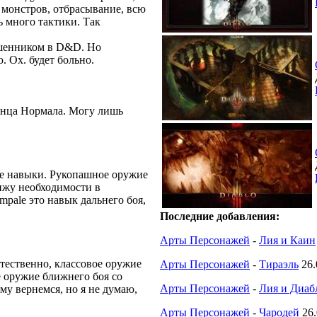
 монстров, отбрасывание, всю
ь много тактики. Так
ошенником в D&D. Но
 Ох. будет больно.
 конца Нормала. Могу лишь
ие навыки. Рукопашное оружие
ижу необходимости в
pale это навык дальнего боя,
Последние добавления:
Арты Персонажей
-
Лия и Каин
стественно, классовое оружие
Арты Персонажей
-
Тираэль
26.
е оружие ближнего боя со
Арты Персонажей
-
Лия и Диабл
му вернемся, но я не думаю,
Арты Персонажей
-
Чародей
26