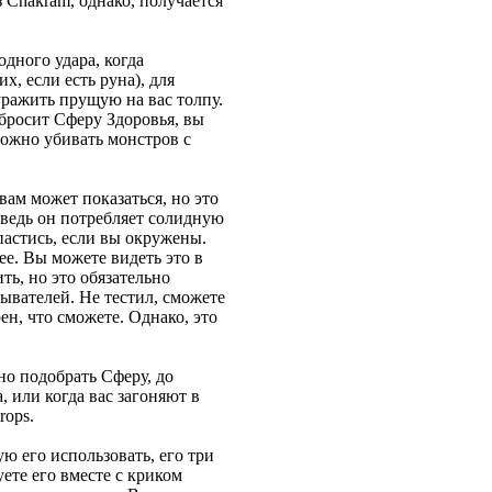
з Chakram, однако, получается
одного удара, когда
, если есть руна), для
ражить прущую на вас толпу.
ыбросит Сферу Здоровья, вы
можно убивать монстров с
вам может показаться, но это
 ведь он потребляет солидную
астись, если вы окружены.
ее. Вы можете видеть это в
ть, но это обязательно
зывателей. Не тестил, сможете
ен, что сможете. Однако, это
но подобрать Сферу, до
, или когда вас загоняют в
rops.
ю его использовать, его три
ете его вместе с криком