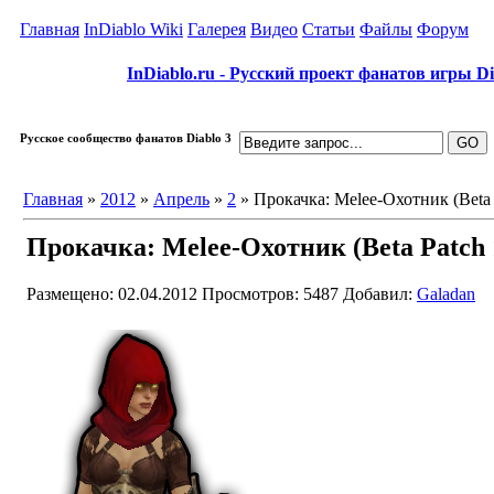
Главная
InDiablo Wiki
Галерея
Видео
Статьи
Файлы
Форум
InDiablo.ru - Русский проект фанатов игры Dia
Русское сообщество фанатов Diablo 3
Главная
»
2012
»
Апрель
»
2
» Прокачка: Melee-Охотник (Beta 
Прокачка: Melee-Охотник (Beta Patch 
Размещено: 02.04.2012
Просмотров: 5487
Добавил:
Galadan