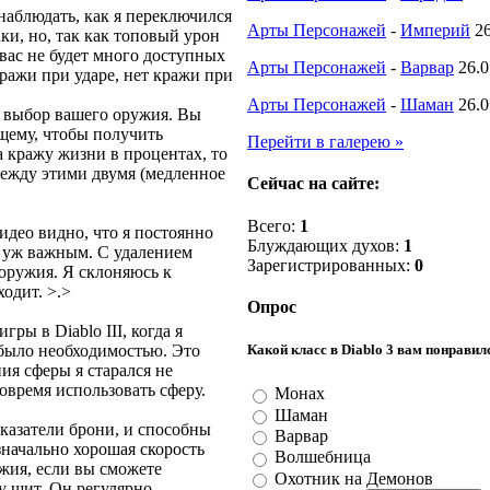
наблюдать, как я переключился
Арты Персонажей
-
Империй
2
ки, но, так как топовый урон
 вас не будет много доступных
Арты Персонажей
-
Варвар
26.0
ражи при ударе, нет кражи при
Арты Персонажей
-
Шаман
26.0
ь выбор вашего оружия. Вы
щему, чтобы получить
Перейти в галерею »
 кражу жизни в процентах, то
ежду этими двумя (медленное
Сейчас на сайте:
Всего:
1
идео видно, что я постоянно
Блуждающих духов:
1
м уж важным. С удалением
Зарегистрированных:
0
 оружия. Я склоняюсь к
одит. >.>
Опрос
ры в Diablo III, когда я
 было необходимостью. Это
Какой класс в Diablo 3 вам понравил
ия сферы я старался не
овремя использовать сферу.
Монах
Шаман
азатели брони, и способны
Варвар
значально хорошая скорость
Волшебница
ужия, если вы сможете
Охотник на Демонов
му щит. Он регулярно