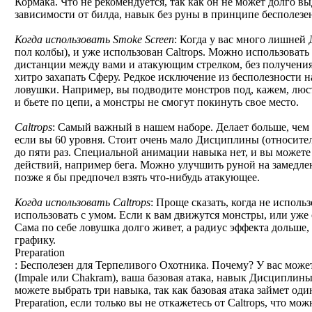
Кормака. Что не рекомендуется, так как он не может долго в
зависимости от билда, навык без руны в принципе бесполезен
Когда использовать Smoke Screen
: Когда у вас много лишне
пол колбы), и уже использован Caltrops. Можно использовать
дистанции между вами и атакующим стрелком, без получени
хитро захапать Сферу. Редкое исключение из бесполезности н
ловушки. Например, вы подводите монстров под, кажем, люст
и бьете по цепи, а монстры не смогут покинуть свое место.
Caltrops
: Самый важный в нашем наборе. Делает больше, чем
если вы 60 уровня. Стоит очень мало Дисциплины (относител
до пяти раз. Специальной анимации навыка нет, и вы можете
действий, например бега. Можно улучшить руной на замедлен
позже я бы предпочел взять что-нибудь атакующее.
Когда использовать Caltrops
: Проще сказать, когда не использ
использовать с умом. Если к вам движутся монстры, или уже
Сама по себе ловушка долго живет, а радиус эффекта дольше,
графику.
Preparation
: Бесполезен для Терпеливого Охотника. Почему? У вас мож
(Impale или Chakram), ваша базовая атака, навык Дисциплины,
можете выбрать три навыка, так как базовая атака займет оди
Preparation, если только вы не откажетесь от Caltrops, что мо