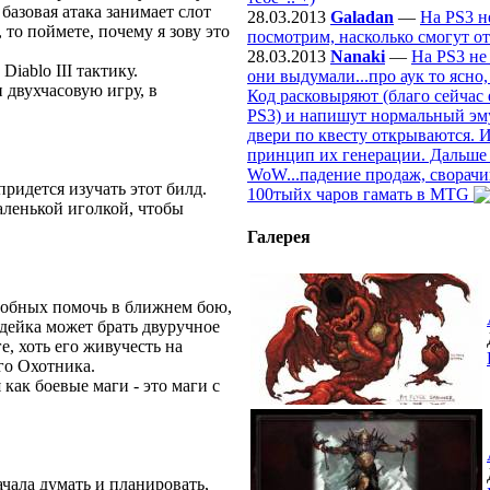
базовая атака занимает слот
28.03.2013
Galadan
—
На PS3 н
 то поймете, почему я зову это
посмотрим, насколько смогут от
28.03.2013
Nanaki
—
На PS3 не
Diablo III тактику.
они выдумали...про аук то ясно
и двухчасовую игру, в
Код расковыряют (благо сейчас 
PS3) и напишут нормальный эмул
двери по квесту открываются. И
принцип их генерации. Дальше б
WoW...падение продаж, сворачи
придется изучать этот билд.
100тыйх чаров гамать в MTG
аленькой иголкой, чтобы
Галерея
агом?
собных помочь в ближнем бою,
родейка может брать двуручное
, хоть его живучесть на
го Охотника.
как боевые маги - это маги с
ачала думать и планировать,