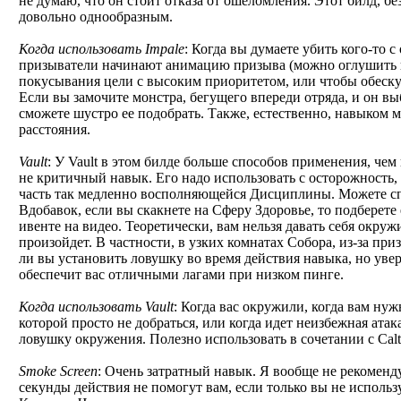
не думаю, что он стоит отказа от ошеломления. Этот билд, бе
довольно однообразным.
Когда использовать Impale
: Когда вы думаете убить кого-то с 
призыватели начинают анимацию призыва (можно оглушить их
покусывания цели с высоким приоритетом, или чтобы обеску
Если вы замочите монстра, бегущего впереди отряда, и он в
сможете шустро ее подобрать. Также, естественно, навыком 
расстояния.
Vault
: У Vault в этом билде больше способов применения, чем 
не критичный навык. Его надо использовать с осторожность,
часть так медленно восполняющейся Дисциплины. Можете сп
Вдобавок, если вы скакнете на Сферу Здоровье, то подберете 
ивенте на видео. Теоретически, вам нельзя давать себя окружи
произойдет. В частности, в узких комнатах Собора, из-за при
ли вы установить ловушку во время действия навыка, но увер
обеспечит вас отличными лагами при низком пинге.
Когда использовать Vault
: Когда вас окружили, когда вам нуж
которой просто не добраться, или когда идет неизбежная атака
ловушку окружения. Полезно использовать в сочетании с Calt
Smoke Screen
: Очень затратный навык. Я вообще не рекоменду
секунды действия не помогут вам, если только вы не использу