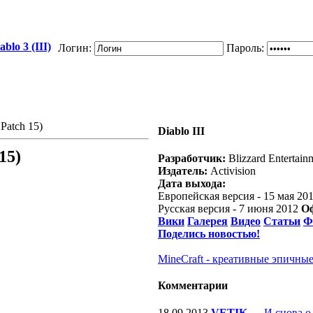
blo 3 (III)
Логин:
Пароль:
Patch 15)
Diablo III
15)
Разработчик:
Blizzard Entertain
Издатель:
Activision
Дата выхода:
Европейская версия - 15 мая 20
Русская версия - 7 июня 2012
О
Вики
Галерея
Видео
Статьи
Ф
Поделись новостью!
MineCraft - креативные эпичные
Комментарии
18.09.2013
VETIK
—
И снова о