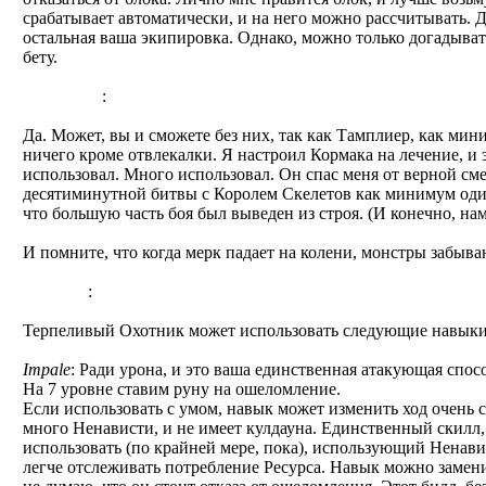
срабатывает автоматически, и на него можно рассчитывать. 
остальная ваша экипировка. Однако, можно только догадыват
бету.
Спутники
:
Да. Может, вы и сможете без них, так как Тамплиер, как мин
ничего кроме отвлекалки. Я настроил Кормака на лечение, и э
использовал. Много использовал. Он спас меня от верной см
десятиминутной битвы с Королем Скелетов как минимум один 
что большую часть боя был выведен из строя. (И конечно, на
И помните, что когда мерк падает на колени, монстры забыва
Навыки
:
Терпеливый Охотник может использовать следующие навыки,
Impale
: Ради урона, и это ваша единственная атакующая спос
На 7 уровне ставим руну на ошеломление.
Если использовать с умом, навык может изменить ход очень 
много Ненависти, и не имеет кулдауна. Единственный скилл
использовать (по крайней мере, пока), использующий Ненавис
легче отслеживать потребление Ресурса. Навык можно замени