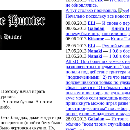
не обновлялись,
А тут столько произошло.
Печально поскольку все новости
09.09.2013
ELi
—
И снова о пе
08.06.2013
Galadan
—
Книга Ти
почему бы и нет, рано или поздн
06.06.2013
Kitsume
—
Книга Ти
28.05.2013
ELi
—
Ручной мурл
17.05.2013
Nanaki
—
1.0.8 в б
13.05.2013
Nanaki
—
1.0.8 в б
Alt xD. При больших замесах на
ngred
разношерстных предметов 1) ко
попали под действие триггера и
"подсвеченными" 2) те что выпа
подсвечиваются только по удежа
сбрасывается в "Отображать наз
. Поэтому начал играть
шлаком инвентарь, перед кажды
 уровня.
куче мобов если заходишь вихре
. А потом булава. А потом
привыкнуть можно играя разве ч
-либо.
"постпроцессингом" после боя, 
встречу новым радостям и вкус
 бета-билддах, даже когда игра
28.03.2013
Galadan
—
Интрига 
о невероятно (пройти бету было
обычно "всем твоим случайным с
было чертовски скучно. Ну,
тебе".. +)