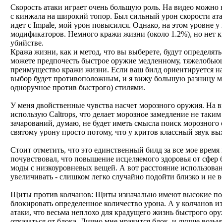
Скорость атаки играет очень большую роль. На видео можно 
с кинжала на широкий топор. Был сильный урон скорости ата
идет с Impale, мой урон повысился. Однако, на этом уровне у
модификаторов. Немного кражи жизни (около 1.2%), но нет к
убийстве.
Кража жизни, как и метод, что вы выберете, будут определят
можете предпочесть быстрое оружие медленному, тяжелобью
преимущество кражи жизни. Если ваш билд ориентируется на
выбор будет противоположным, и я вижу большую разницу м
одноручное против быстрого) стилями.
У меня двойственные чувства насчет морозного оружия. На в
использую Caltrops, что делает морозное замедление не таки
зачарований, думаю, не будет иметь смысла поиск морозного
святому урону просто потому, что у критов классный звук вых
Стоит отметить, что это единственный билд за все мое время иг
почувствовал, что повышение исцеляемого здоровья от сфер
моды с низкоуровневых вещей. А вот расстояние использован
увеличивать - слишком легко случайно подойти близко и не в
Щиты против колчанов: Щиты изначально имеют высокие пок
блокировать определенное количество урона. А у колчанов и
атаки, что весьма неплохо для крадущего жизнь быстрого ор
отказаться от блока. Лично мне нравится блок, и лучше возь