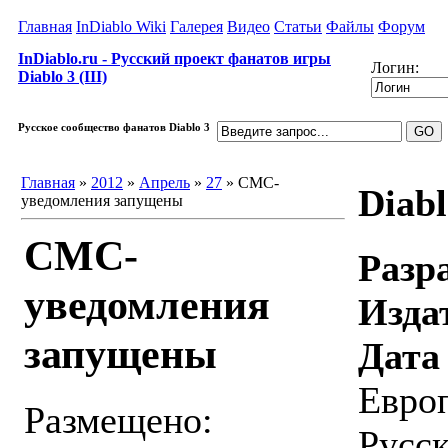
Главная
InDiablo Wiki
Галерея
Видео
Статьи
Файлы
Форум
InDiablo.ru - Русский проект фанатов игры
Логин:
Diablo 3 (III)
Русское сообщество фанатов Diablo 3
Главная
»
2012
»
Апрель
»
27
» СМС-
Diabl
уведомления запущены
СМС-
Разр
уведомления
Изда
запущены
Дата
Европ
Размещено:
Русск