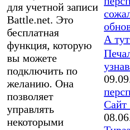
персп
для учетной записи
сожа
Battle.net. Это
обнов
бесплатная
А тут
функция, которую
Печал
вы можете
узнав
подключить по
09.09
желанию. Она
персп
позволяет
Сайт
управлять
08.06
некоторыми
Тира