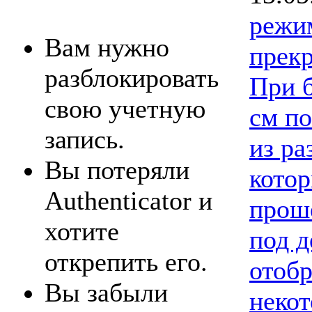
режи
Вам нужно
прекр
разблокировать
При 
свою учетную
см по
запись.
из ра
Вы потеряли
котор
Authenticator и
проше
хотите
под д
открепить его.
отобр
Вы забыли
некот