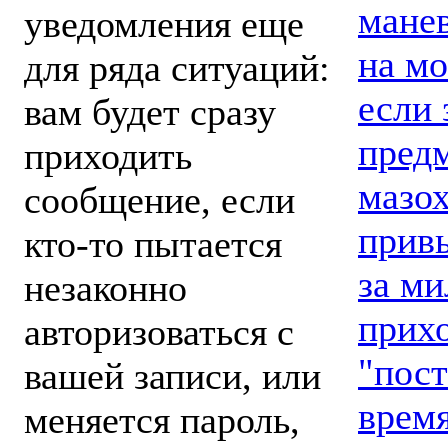
манев
уведомления еще
на мо
для ряда ситуаций:
если 
вам будет сразу
предм
приходить
мазох
сообщение, если
привы
кто-то пытается
за ми
незаконно
прихо
авторизоваться с
"пост
вашей записи, или
время
меняется пароль,