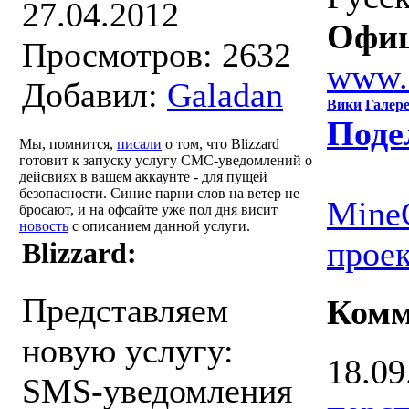
27.04.2012
Офиц
Просмотров: 2632
www.
Добавил:
Galadan
Вики
Галер
Поде
Мы, помнится,
писали
о том, что Blizzard
готовит к запуску услугу СМС-уведомлений о
дейсвиях в вашем аккаунте - для пущей
безопасности. Синие парни слов на ветер не
MineC
бросают, и на офсайте уже пол дня висит
новость
с описанием данной услуги.
проек
Blizzard:
Представляем
Комм
новую услугу:
18.09
SMS-уведомления