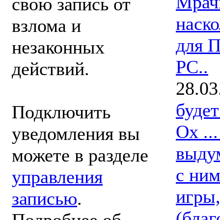
Мрач
свою запись от
наско
взлома и
для П
незаконных
РС..
действий.
28.03
буде
Подключить
Ох ..
уведомления вы
выдум
можете в разделе
с ним
управления
игры,
записью
.
(благ