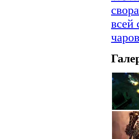
свора
всей 
чаро
Гале