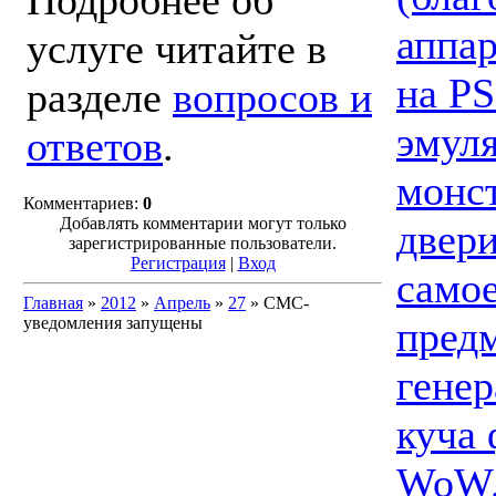
Подробнее об
аппар
услуге читайте в
на P
разделе
вопросов и
эмуля
ответов
.
монст
Комментариев:
0
Добавлять комментарии могут только
двери
зарегистрированные пользователи.
Регистрация
|
Вход
самое
Главная
»
2012
»
Апрель
»
27
» СМС-
предм
уведомления запущены
генер
куча 
WoW.