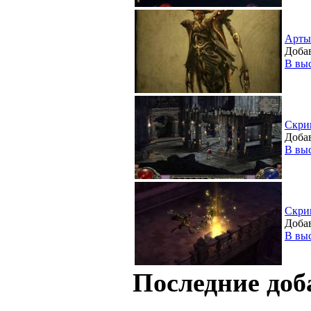
Арты
Добав
В вы
Скри
Добав
В вы
Скри
Добав
В вы
Последние доб