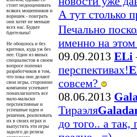
новости уже да
стоит недооценивать
всяких мошенников и
А тут столько 
воришек - поиграть
они хотят не меньше
Печально поско
всех нас. Будьте
бдительны!
именно на этом 
Не обошлось и без
критики, куда уж без
09.09.2013
ELi
нее. Один из явных
специалистов в своем
вопросе попенял
перспективах!
E
разработчиков в том,
что пока они делают
совсем?
свои игры, сторонние
компании успевают
08.06.2013
Gal
понаплагиатить все
мало-мальски
перспективные и
Тираэля
Galada
успешные идеи и
решения, реализовать
до того.. а так,
их в своих играх и
выпустить эти игры
задолго до релиза
поздно.. =)