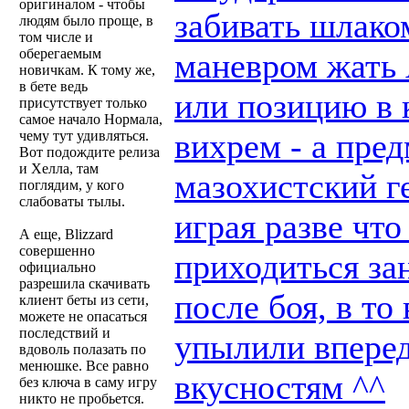
оригиналом - чтобы
забивать шлако
людям было проще, в
том числе и
оберегаемым
маневром жать 
новичкам. К тому же,
в бете ведь
или позицию в 
присутствует только
самое начало Нормала,
вихрем - а пред
чему тут удивляться.
Вот подождите релиза
и Хелла, там
мазохистский г
поглядим, у кого
слабоваты тылы.
играя разве что
А еще, Blizzard
совершенно
приходиться за
официально
разрешила скачивать
после боя, в то
клиент беты из сети,
можете не опасаться
последствий и
упылили вперед
вдоволь полазать по
менюшке. Все равно
вкусностям ^^
без ключа в саму игру
никто не пробьется.