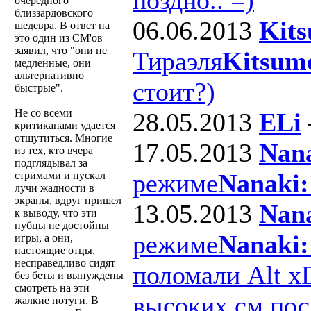
очередного
близзардовского
06.06.2013
Kit
шедевра. В ответ на
это один из CM'ов
заявил, что "они не
Тираэля
Kitsum
медленные, они
альтернативно
стоит?)
быстрые".
Не со всеми
28.05.2013
ELi
критиканами удается
отшутиться. Многие
17.05.2013
Nan
из тех, кто вчера
подглядывал за
режиме
Nanaki:
стримами и пускал
лучи жадности в
экраны, вдруг пришел
13.05.2013
Nan
к выводу, что эти
нубцы не достойны
режиме
Nanaki:
игры, а они,
настоящие отцы,
несправедливо сидят
поломали Alt x
без беты и вынуждены
смотреть на эти
высоких см пос
жалкие потуги. В