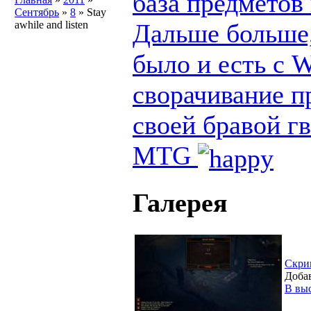
база предметов
Сентябрь
»
8
» Stay
Дальше больше,
awhile and listen
было и есть с 
сворачивание п
своей бравой г
MTG
Галерея
Скри
Добав
В вы