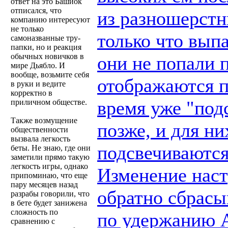
ответ на это Башиок
отписался, что
из разношерстн
компанию интересуют
не только
только что вып
самоназванные тру-
папки, но и реакция
обычных новичков в
они не попали п
мире Дьябло. И
вообще, возьмите себя
отображаются п
в руки и ведите
корректно в
время уже "под
приличном обществе.
Также возмущение
позже, и для ни
общественности
вызвала легкость
подсвечиваются
беты. Не знаю, где они
заметили прямо такую
легкость игры, однако
Изменение настр
припоминаю, что еще
пару месяцев назад
обратно сбрасы
разрабы говорили, что
в бете будет занижена
сложность по
по удержанию A
сравнению с