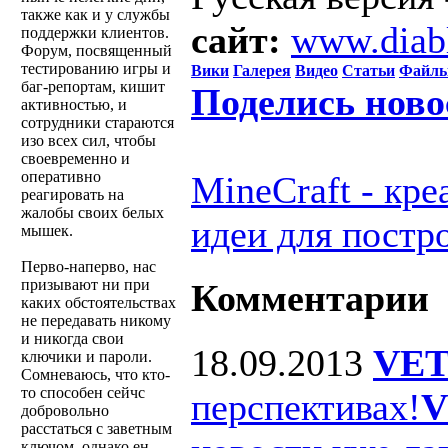
также как и у службы
сайт:
www.diab
поддержки клиентов.
Форум, посвященный
тестированию игры и
Вики
Галерея
Видео
Статьи
Файл
баг-репортам, кишит
Поделись ново
активностью, и
сотрудники стараются
изо всех сил, чтобы
своевременно и
оперативно
MineCraft - кр
реагировать на
жалобы своих белых
идеи для постр
мышек.
Перво-наперво, нас
призывают ни при
Комментарии
каких обстоятельствах
не передавать никому
и никогда свои
18.09.2013
VET
ключики и пароли.
Сомневаюсь, что кто-
то способен сейчс
перспективах!
V
добровольно
расстаться с заветным
ключом, однако ен