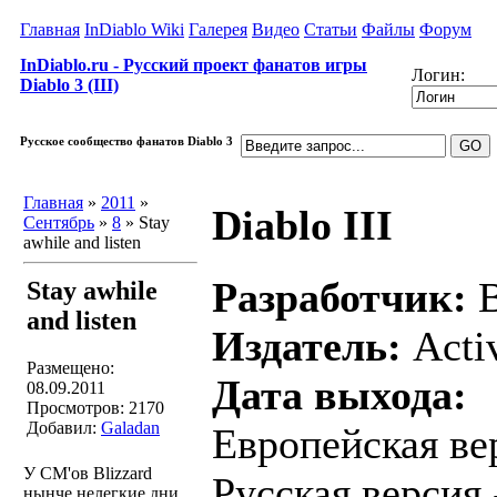
Главная
InDiablo Wiki
Галерея
Видео
Статьи
Файлы
Форум
InDiablo.ru - Русский проект фанатов игры
Логин:
Diablo 3 (III)
Русское сообщество фанатов Diablo 3
Главная
»
2011
»
Diablo III
Сентябрь
»
8
» Stay
awhile and listen
Разработчик:
B
Stay awhile
and listen
Издатель:
Activ
Размещено:
Дата выхода:
08.09.2011
Просмотров: 2170
Добавил:
Galadan
Европейская вер
У CM'ов Blizzard
Русская версия
нынче нелегкие дни,