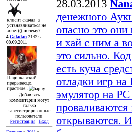
28.03.2013
Nan
денежного Аук
клиент скачал, а
устанавливаться не
опасно это они 
хочет((( почему?
4
Galadan
21:09 -
и хай с ним а 
08.09.2011
это сильно. Ко
есть куча сред
отладки игр на
Падонкавский
прарываецо,
прастиде..
эмулятор на PC 
Добавлять
комментарии могут
проваливаются 
только
зарегистрированные
пользователи.
открываются. И 
Регистрация
|
Вход
Главная
»
2011
»