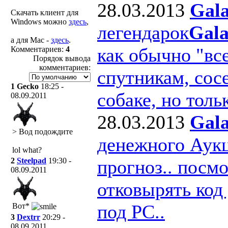
28.03.2013
Gal
Скачать клиент для
Windows можно
здесь
,
легендарок
Gala
а для Mac -
здесь
.
как обычно "вс
Комментариев:
4
Порядок вывода
комментариев:
спутникам, сосе
1
Gecko
18:25 -
собаке, но тольк
08.09.2011
28.03.2013
Gal
> Вод подождите
денежного Аук
lol what?
прогноз.. посм
2
Steelpad
19:30 -
08.09.2011
отковырять код
под РС..
Вот*
3
Dextrr
20:29 -
08.09.2011