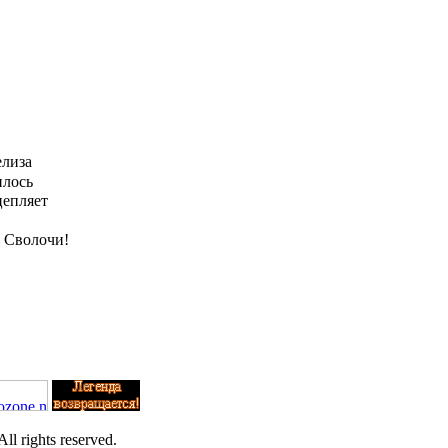
елиза
илось
цепляет
! Сволочи!
l rights reserved.