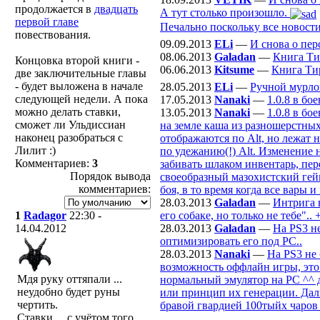
продолжается в
двадцать
А тут столько произошло.
первой главе
Печально поскольку все новости
повествования.
09.09.2013
ELi
—
И снова о пер
08.06.2013
Galadan
—
Книга Ти
Концовка второй книги -
06.06.2013
Kitsume
—
Книга Ти
две заключительные главы
- будет выложена в начале
28.05.2013
ELi
—
Ручной мурло
следующей недели. А пока
17.05.2013
Nanaki
—
1.0.8 в бо
можно делать ставки,
13.05.2013
Nanaki
—
1.0.8 в бо
сможет ли Ульдиссиан
на земле каша из разношерстных
наконец разобраться с
отображаются по Alt, но лежат 
Лилит :)
по удежанию(!) Alt. Изменение 
Комментариев:
3
забивать шлаком инвентарь, пер
Порядок вывода
своеобразный мазохистский гейм
комментариев:
боя, в то время когда все вары
28.03.2013
Galadan
—
Интрига 
его собаке, но только не тебе".. 
1
Radagor
22:30 -
28.03.2013
Galadan
—
На PS3 н
14.04.2012
оптимизировать его под РС..
28.03.2013
Nanaki
—
На PS3 не
возможность оффлайн игры, это 
Мдя руку оттяпали ...
нормальный эмулятор на PC ^^ да
неудобно будет руны
или принцип их генерации. Даль
чертить.
бравой гвардией 100тыйх чаро
Ставки ... с учётом того