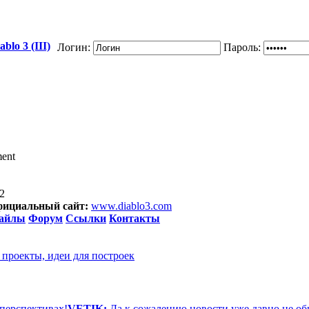
blo 3 (III)
Логин:
Пароль:
ment
2
ициальный сайт:
www.diablo3.com
айлы
Форум
Ссылки
Контакты
 проекты, идеи для построек
 перспективах!
VETIK:
Да к сожалению новости уже давно не об