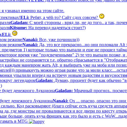
 я узнавал именно на этом сайте.
спективах!
ELi:
Ребят, а чёй-то? Сайт сдох совсем?
раэля
Galadan:
С моей стороны - вряд ли, не до того.. а так, поче
раэля
Kitsume:
На перевод надеяться стоит?)
к
ELi:
евом режиме
Nanaki:
Все, уже починили))
евом режиме
Nanaki:
Да, это все прекрасно...но они поломали Al
 предметов 1) которые только что выпали и еще не прошел тайма
некоторое время уже "подсвеченными" 2) те что выпали позже, и
настройки не сохраняется т.е. обратно сбрасывается в "Отобража
ед каждым маневром жать Alt, и выбирать уже на моба или позици
плей)) привыкнуть можно играя разве что за мили класс....ост
 и монки упылили вперед на встречу новым радостям и вкусностям
вокруг легендарок
Galadan:
Думаю, процент будет как обычно "в
+)
е будет денежного Аукциона
Galadan:
Мрачный прогноз.. посмотр
 будет денежного Аукциона
Nanaki:
Ох ... опасно, опасно это они
сильно. Код расковыряют (благо сейчас есть куча средств аппа
 да, где монстры не проваливаются и все двери по квесту открыв
ше больше, опять куча фришек как это было и есть с WoW...паде
в гамать в MTG