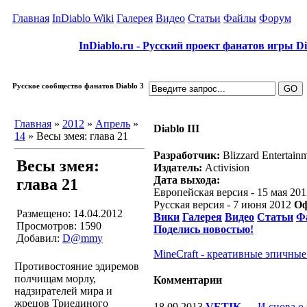
Главная
InDiablo Wiki
Галерея
Видео
Статьи
Файлы
Форум
InDiablo.ru - Русский проект фанатов игры Dia
Русское сообщество фанатов Diablo 3
Главная
»
2012
»
Апрель
»
Diablo III
14
» Весы змея: глава 21
Разработчик:
Blizzard Entertain
Весы змея:
Издатель:
Activision
Дата выхода:
глава 21
Европейская версия - 15 мая 201
Русская версия - 7 июня 2012
Оф
Размещено: 14.04.2012
Вики
Галерея
Видео
Статьи
Ф
Просмотров: 1590
Поделись новостью!
Добавил:
D@mmy
MineCraft - креативные эпичные
Противостояние эдиремов
полчищам морлу,
Комментарии
надзирателей мира и
жрецов Триединого
18.09.2013
VETIK
—
И снова о