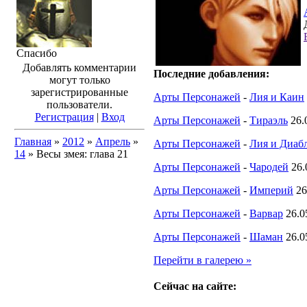
Спасибо
Добавлять комментарии
Последние добавления:
могут только
зарегистрированные
Арты Персонажей
-
Лия и Каин
пользователи.
Регистрация
|
Вход
Арты Персонажей
-
Тираэль
26.
Главная
»
2012
»
Апрель
»
Арты Персонажей
-
Лия и Диабл
14
» Весы змея: глава 21
Арты Персонажей
-
Чародей
26.
Арты Персонажей
-
Империй
26
Арты Персонажей
-
Варвар
26.0
Арты Персонажей
-
Шаман
26.0
Перейти в галерею »
Сейчас на сайте: