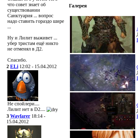
что совет знает об
Галерея
существовании
Санктуария ... вопрос
надо ставить гораздо шире
...
Ну и Лилит выживет ...
убер тристам ещё никто
не отменял в Д2.
Спасибо.
2
ELi
12:02 - 15.04.2012
Не спойлери....
Лилит нет в D2....
3
Wayfarer
18:14 -
15.04.2012