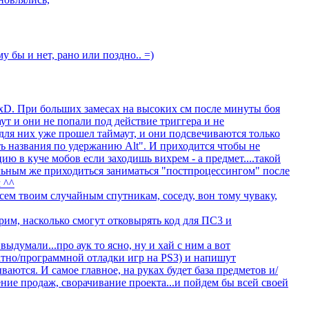
му бы и нет, рано или поздно.. =)
t xD. При больших замесах на высоких см после минуты боя
ут и они не попали под действие триггера и не
 для них уже прошел таймаут, и они подсвечиваются только
ть названия по удержанию Alt". И приходится чтобы не
ю в куче мобов если заходишь вихрем - а предмет....такой
альным же приходиться заниматься "постпроцессингом" после
 ^^
сем твоим случайным спутникам, соседу, вон тому чуваку,
им, насколько смогут отковырять код для ПС3 и
 выдумали...про аук то ясно, ну и хай с ним а вот
ратно/программной отладки игр на PS3) и напишут
аются. И самое главное, на руках будет база предметов и/
ние продаж, сворачивание проекта...и пойдем бы всей своей