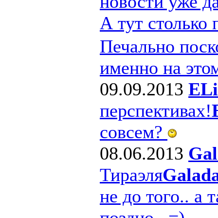
новости уже д
А тут столько
Печально поско
именно на этом
09.09.2013
ELi
перспективах!
совсем?
08.06.2013
Gal
Тираэля
Galad
не до того.. а 
поздно.. =)