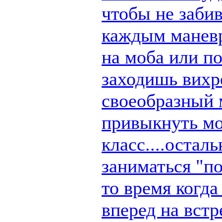
чтобы не заби
каждым маневр
на моба или п
заходишь вихре
своеобразный 
привыкнуть мо
класс....остал
заниматься "по
то время когд
вперед на вст