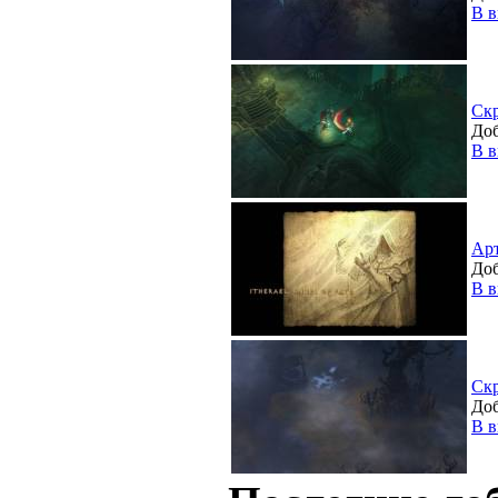
В в
Ск
Доб
В в
Ар
Доб
В в
Ск
Доб
В в