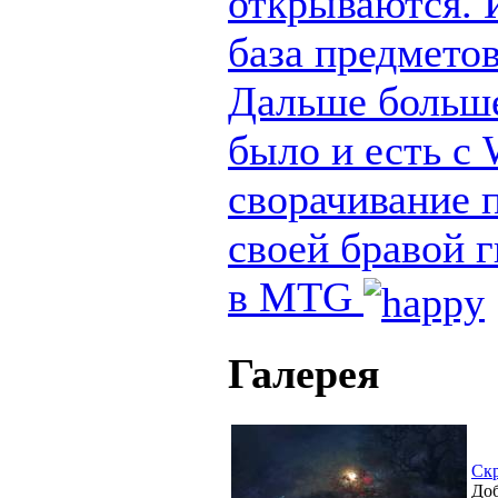
открываются. И
база предметов
Дальше больше
было и есть с
сворачивание п
своей бравой 
в MTG
Галерея
Ск
Доб