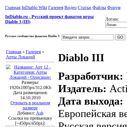
Главная
InDiablo Wiki
Галерея
Видео
Статьи
Файлы
Форум
InDiablo.ru - Русский проект фанатов игры
Логин:
Diablo 3 (III)
Русское сообщество фанатов Diablo 3
Главная
»
Галерея
»
Diablo III
Арты Локаций
Разработчик:
Размеры:
Издатель:
Acti
1920x1005px/312.0Kb
Дата размещения:
Дата выхода:
14.10.2010
Открыть в реальном
размере
Европейская ве
Добавил:
Ash
Ссылка на превьюшку
Русская версия
[~450px/450px]: