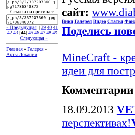
сайт:
www.dia
Ссылка на оригинал:
Вики
Галерея
Видео
Статьи
Фай
Поделись нов
« Предыдущая
|
39
40
41
42
43
[
44
]
45
46
47
48
49
|
Следующая »
Главная
»
Галерея
»
MineCraft - к
Арты Локаций
идеи для пост
Комментарии
18.09.2013
VE
перспективах!