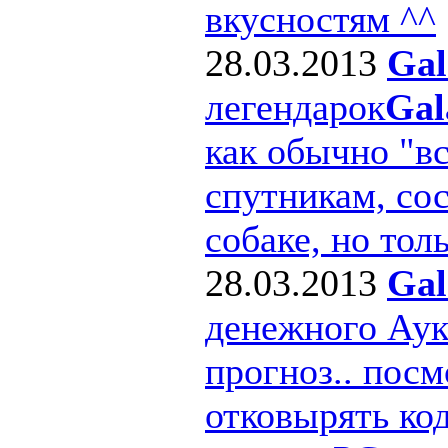
вкусностям ^^
28.03.2013
Gal
легендарок
Gal
как обычно "в
спутникам, сос
собаке, но толь
28.03.2013
Gal
денежного Ау
прогноз.. посм
отковырять ко