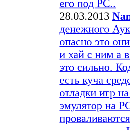
его под РС..
28.03.2013
Nan
денежного Ау
опасно это они
и хай с ним а
это сильно. Ко
есть куча сре
отладки игр н
эмулятор на PC
проваливаются 