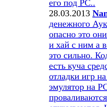
его под РС..
28.03.2013
Nan
денежного Ау
опасно это они
и хай с ним а
это сильно. Ко
есть куча сре
отладки игр н
эмулятор на PC
проваливаются 