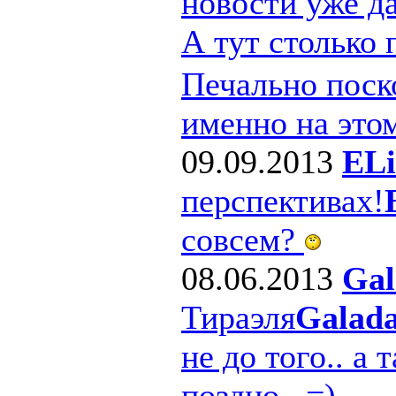
новости уже д
А тут столько
Печально поско
именно на этом
09.09.2013
ELi
перспективах!
совсем?
08.06.2013
Gal
Тираэля
Galad
не до того.. а 
поздно.. =)