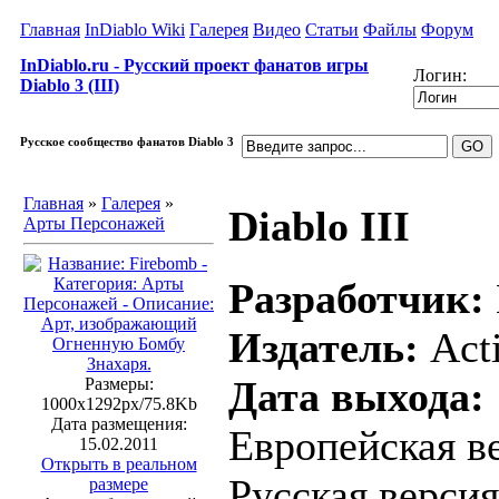
Главная
InDiablo Wiki
Галерея
Видео
Статьи
Файлы
Форум
InDiablo.ru - Русский проект фанатов игры
Логин:
Diablo 3 (III)
Русское сообщество фанатов Diablo 3
Главная
»
Галерея
»
Diablo III
Арты Персонажей
Разработчик:
Издатель:
Acti
Дата выхода:
Размеры:
1000x1292px/75.8Kb
Дата размещения:
Европейская ве
15.02.2011
Открыть в реальном
Русская версия
размере