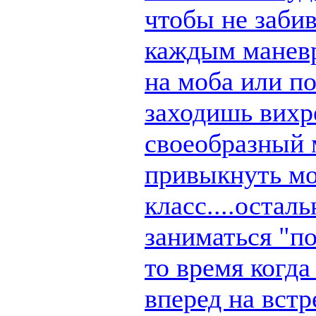
чтобы не заби
каждым маневр
на моба или п
заходишь вихре
своеобразный 
привыкнуть мо
класс....остал
заниматься "по
то время когд
вперед на вст