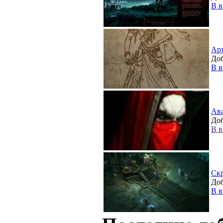
В в
Ар
Доб
В в
Ав
Доб
В в
Ск
Доб
В в