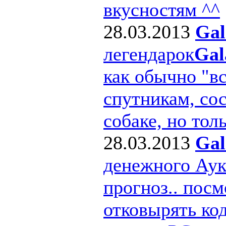
вкусностям ^^
28.03.2013
Gal
легендарок
Gal
как обычно "в
спутникам, сос
собаке, но толь
28.03.2013
Gal
денежного Ау
прогноз.. посм
отковырять ко