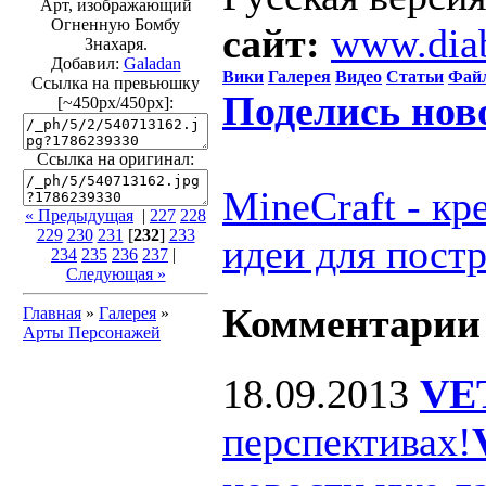
Арт, изображающий
Огненную Бомбу
сайт:
www.dia
Знахаря.
Добавил:
Galadan
Вики
Галерея
Видео
Статьи
Фай
Ссылка на превьюшку
Поделись нов
[~450px/450px]:
Ссылка на оригинал:
MineCraft - к
« Предыдущая
|
227
228
229
230
231
[
232
]
233
идеи для пост
234
235
236
237
|
Следующая »
Комментарии
Главная
»
Галерея
»
Арты Персонажей
18.09.2013
VE
перспективах!