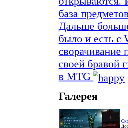
открываются. И
база предметов
Дальше больше
было и есть с
сворачивание п
своей бравой 
в MTG
Галерея
Ск
Доб