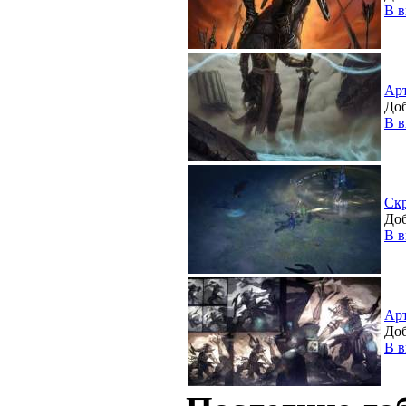
В в
Ар
Доб
В в
Ск
Доб
В в
Ар
Доб
В в