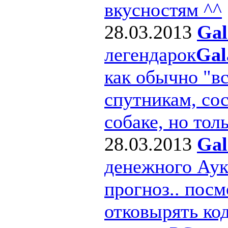
вкусностям ^^
28.03.2013
Gal
легендарок
Gal
как обычно "в
спутникам, сос
собаке, но толь
28.03.2013
Gal
денежного Ау
прогноз.. посм
отковырять ко