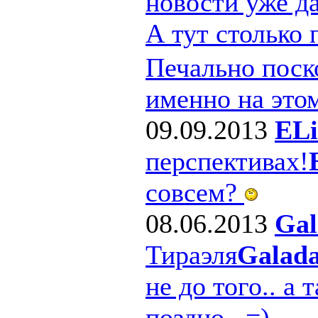
новости уже д
А тут столько
Печально поско
именно на этом
09.09.2013
ELi
перспективах!
совсем?
08.06.2013
Gal
Тираэля
Galad
не до того.. а 
поздно.. =)