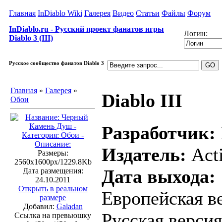
Главная
InDiablo Wiki
Галерея
Видео
Статьи
Файлы
Форум
InDiablo.ru - Русский проект фанатов игры
Логин:
Diablo 3 (III)
Русское сообщество фанатов Diablo 3
Главная
»
Галерея
»
Diablo III
Обои
Разработчик:
Издатель:
Acti
Размеры:
2560x1600px/1229.8Kb
Дата выхода:
Дата размещения:
24.10.2011
Открыть в реальном
Европейская ве
размере
Добавил:
Galadan
Русская версия
Ссылка на превьюшку