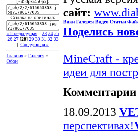
[~450px/450px]:
сайт:
www.dia
Ссылка на оригинал:
Вики
Галерея
Видео
Статьи
Фай
Поделись нов
« Предыдущая
|
23
24
25
26
27
[
28
]
29
30
31
32
33
|
Следующая »
MineCraft - к
Главная
»
Галерея
»
Обои
идеи для пост
Комментарии
18.09.2013
VE
перспективах!