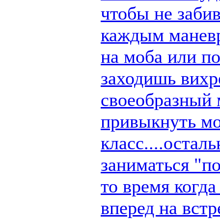
чтобы не заби
каждым маневр
на моба или п
заходишь вихре
своеобразный 
привыкнуть мо
класс....остал
заниматься "по
то время когд
вперед на вст