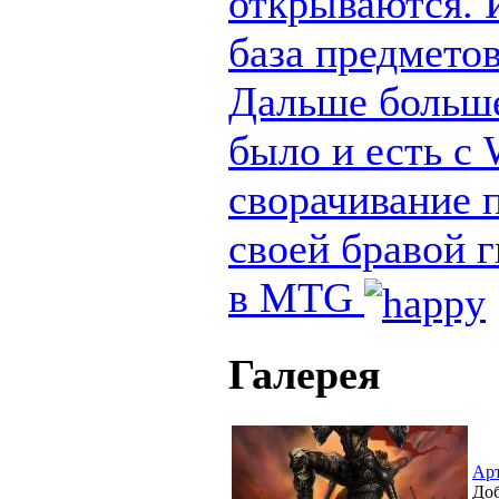
открываются. И
база предметов
Дальше больше
было и есть с
сворачивание п
своей бравой 
в MTG
Галерея
Ар
Доб