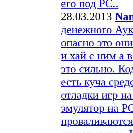
его под РС..
28.03.2013
Nan
денежного Ау
опасно это они
и хай с ним а
это сильно. Ко
есть куча сре
отладки игр н
эмулятор на PC
проваливаются 