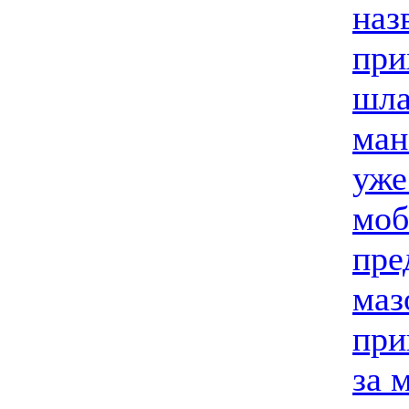
наз
при
шла
ман
уже
моб
пре
маз
при
за 