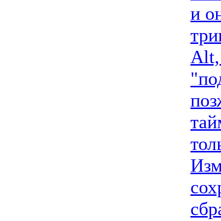
и о
три
Alt
"по
поз
тай
тол
Изм
сох
сбр