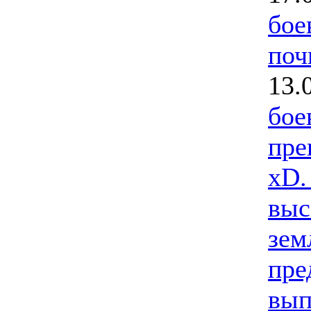
бое
поч
13.
бое
пре
xD.
выс
зем
пре
вып