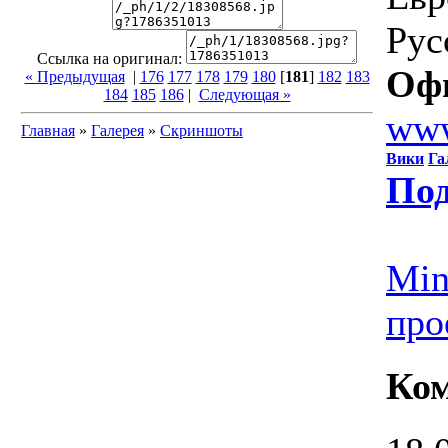
Рус
Ссылка на оригинал:
Оф
« Предыдущая
|
176
177
178
179
180
[
181
]
182
183
184
185
186
|
Следующая »
www
Главная
»
Галерея
»
Скриншоты
Вики
Га
Под
Min
про
Ко