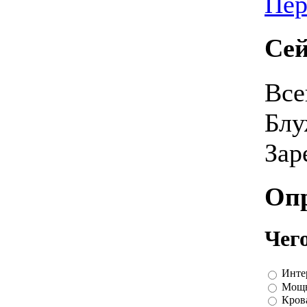
Пер
Сей
Все
Блу
Зар
Оп
Чег
Инте
Мощн
Крова