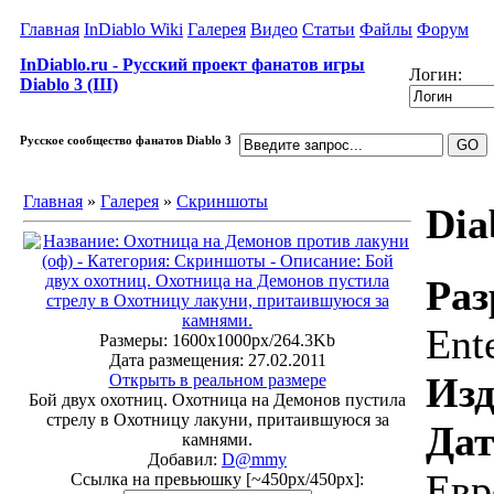
Главная
InDiablo Wiki
Галерея
Видео
Статьи
Файлы
Форум
InDiablo.ru - Русский проект фанатов игры
Логин:
Diablo 3 (III)
Русское сообщество фанатов Diablo 3
Главная
»
Галерея
»
Скриншоты
Dia
Раз
Ent
Размеры: 1600x1000px/264.3Kb
Дата размещения: 27.02.2011
Изд
Открыть в реальном размере
Бой двух охотниц. Охотница на Демонов пустила
стрелу в Охотницу лакуни, притаившуюся за
Дат
камнями.
Добавил:
D@mmy
Евр
Ссылка на превьюшку [~450px/450px]: