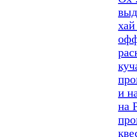
выд
хай
офф
рас
куч
про
и н
на 
про
кве