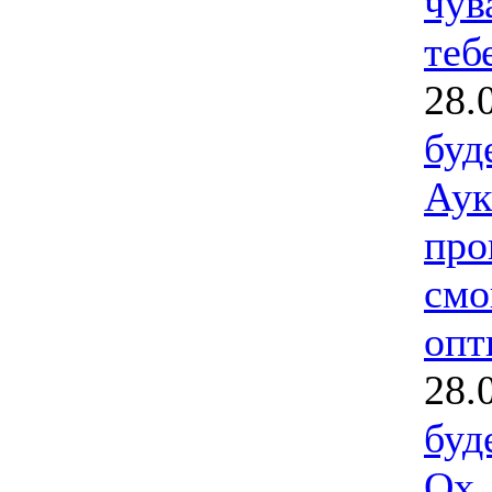
чув
тебе
28.
буд
Аук
про
смо
опт
28.
буд
Ох 