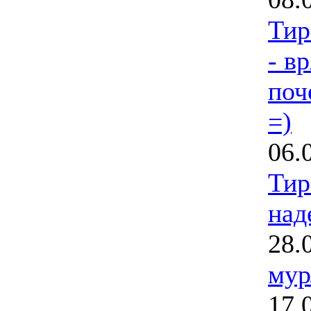
Тир
- вр
поч
=)
06.
Тир
над
28.
мур
17.