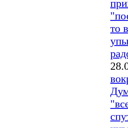
при
"по
то 
упы
рад
28.
вок
Дум
"вс
спу