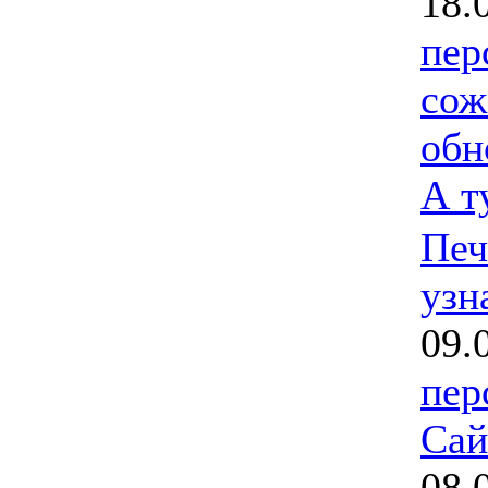
18.
пер
сож
обн
А т
Печ
узн
09.
пер
Сай
08.