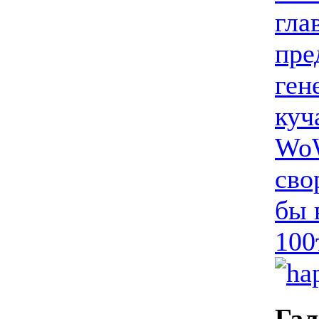
гла
пре
ген
куч
WoW
сво
бы 
100
Гал