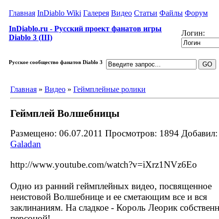
Главная
InDiablo Wiki
Галерея
Видео
Статьи
Файлы
Форум
InDiablo.ru - Русский проект фанатов игры
Логин:
Diablo 3 (III)
Русское сообщество фанатов Diablo 3
Главная
»
Видео
»
Геймплейные ролики
Геймплей Волшебницы
Размещено: 06.07.2011
Просмотров: 1894
Добавил:
Galadan
http://www.youtube.com/watch?v=iXrz1NVz6Eo
Одно из ранний геймплейных видео, посвященное
неистовой Волшебнице и ее сметающим все и вся
заклинаниям. На сладкое - Король Леорик собствен
персоной!