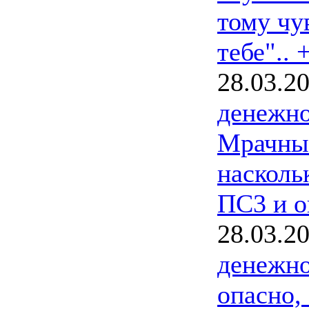
тому чув
тебе".. 
28.03.2
денежно
Мрачный
насколь
ПС3 и о
28.03.2
денежно
опасно,