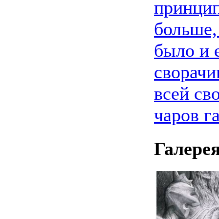
принцип
больше,
было и 
сворачи
всей св
чаров г
Галере