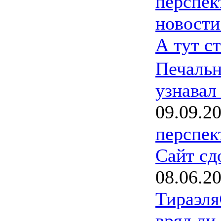
перспек
новости
А тут с
Печальн
узнавал
09.09.2
перспек
Сайт сд
08.06.2
Тираэля
вряд ли,