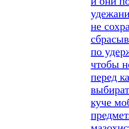
и они п
удежани
не сохра
сбрасыв
по удер
чтобы н
перед к
выбират
куче мо
предмет
мазохис