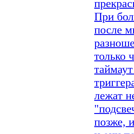
прекрас
При бол
после м
разноше
только 
таймаут
триггер
лежат н
"подсве
позже, 