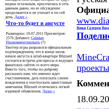
видны остальным, просочилась в сеть
Официа
давным давно, но ее обсуждение
продолжается и не утихает и по сей
день.
Далее »
www.dia
Что-то будет в августе
Вики
Галерея
Вид
Подели
Размещено: 19.07.2011
Просмотров:
2576
Добавил:
Galadan
Прокомментировать
(7)
Твиттер игры разразился официальным
подтверждением, что в конце июля-
MineCra
начале августа в штаб-квартире Blizzard
состоится встреча для прессы и ведущих
проекты
фанатских сайтов со всего мира.
Вместо того, чтобы по-доброму
рассказать нам, что именно ждет
счастливчиков, дать попускать слюни
Коммен
вожделения и поотпускать завистливые
замечания, Blizzard отличились легкой
издевкой объявления.
Далее »
18.09.2