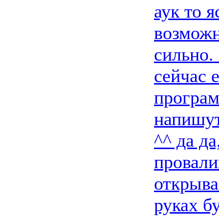
аук то я
возможн
сильно.
сейчас 
програм
напишут
^^ да да
провали
открыва
руках б