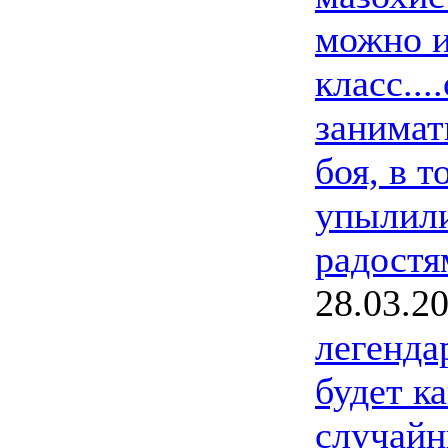
можно и
класс..
занимат
боя, в т
упылили
радостя
28.03.2
легенда
будет к
случайн