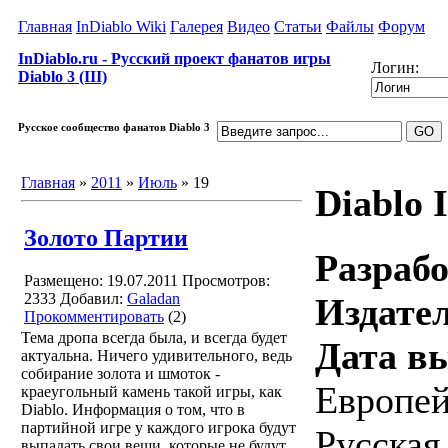
Главная
InDiablo Wiki
Галерея
Видео
Статьи
Файлы
Форум
InDiablo.ru - Русский проект фанатов игры
Логин:
Diablo 3 (III)
Русское сообщество фанатов Diablo 3
Главная
»
2011
»
Июль
»
19
Diablo I
Золото Партии
Разраб
Размещено: 19.07.2011
Просмотров:
2333
Добавил:
Galadan
Издател
Прокомментировать
(2)
Тема дропа всегда была, и всегда будет
Дата в
актуальна. Ничего удивительного, ведь
собирание золота и шмоток -
Европей
краеугольный камень такой игры, как
Diablo. Информация о том, что в
партийной игре у каждого игрока будут
Русская
выпадать свои вещи, которые не будут