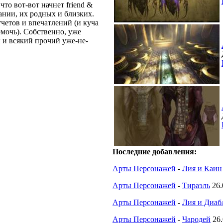
то вот-вот начнет friend &
пании, их родных и близких.
тчетов и впечатлений (и куча
омочь). Собственно, уже
 и всякий прочий уже-не-
Последние добавления:
Арты Персонажей
-
Лия и Каин
Арты Персонажей
-
Тираэль
26.
Арты Персонажей
-
Лия и Диабл
Арты Персонажей
-
Чародей
26