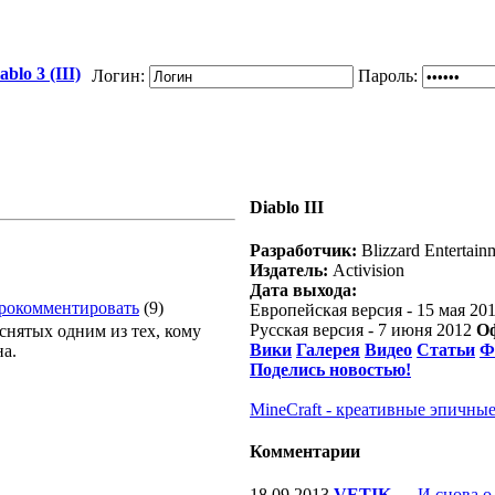
blo 3 (III)
Логин:
Пароль:
Diablo III
Разработчик:
Blizzard Entertain
Издатель:
Activision
Дата выхода:
рокомментировать
(9)
Европейская версия - 15 мая 20
Русская версия - 7 июня 2012
О
снятых одним из тех, кому
Вики
Галерея
Видео
Статьи
Ф
на.
Поделись новостью!
MineCraft - креативные эпичные
Комментарии
18.09.2013
VETIK
—
И снова о