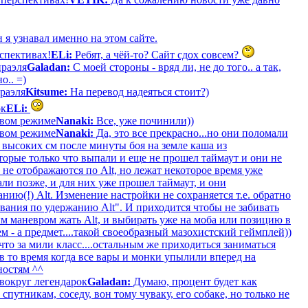
 я узнавал именно на этом сайте.
рспективах!
ELi:
Ребят, а чёй-то? Сайт сдох совсем?
раэля
Galadan:
С моей стороны - вряд ли, не до того.. а так,
о.. =)
раэля
Kitsume:
На перевод надеяться стоит?)
ок
ELi:
оевом режиме
Nanaki:
Все, уже починили))
оевом режиме
Nanaki:
Да, это все прекрасно...но они поломали
 высоких см после минуты боя на земле каша из
торые только что выпали и еще не прошел таймаут и они не
 не отображаются по Alt, но лежат некоторое время уже
ли позже, и для них уже прошел таймаут, и они
нию(!) Alt. Изменение настройки не сохраняется т.е. обратно
вания по удержанию Alt". И приходится чтобы не забивать
м маневром жать Alt, и выбирать уже на моба или позицию в
м - а предмет....такой своеобразный мазохистский геймплей))
то за мили класс....остальным же приходиться заниматься
в то время когда все вары и монки упылили вперед на
ностям ^^
вокруг легендарок
Galadan:
Думаю, процент будет как
путникам, соседу, вон тому чуваку, его собаке, но только не