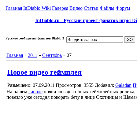
Главная
InDiablo Wiki
Галерея
Видео
Статьи
Файлы
Форум
InDiablo.ru - Русский проект фанатов игры Dia
Русское сообщество фанатов Diablo 3
Главная
»
2011
»
Сентябрь
»
07
Новое видео геймплея
Размещено: 07.09.2011
Просмотров: 3555
Добавил:
Galadan
П
На нашем
канале
появилось два новых геймплейных ролика, 
повезло уже сегодня покорять бету в лице Охотницы и Шама