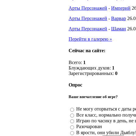
Арты Персонажей
-
Империй
2
Арты Персонажей
-
Варвар
26.0
Арты Персонажей
-
Шаман
26.0
Перейти в галерею »
Сейчас на сайте:
Всего:
1
Блуждающих духов:
1
Зарегистрированных:
0
Опрос
Ваше впечатление об игре?
Не могу оторваться с даты р
Все класс, нормально получ
Играю по часику в день, не 
Разочарован
В ярости, они убили Дьяблу