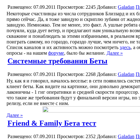
Размещено: 07.09.2011
Просмотров: 2245
Добавил:
Galadan
П
Некоторые счастливцы из числа сотрудников Близзард и их б
прямо сейчас. Да, я тоже завидую и скриплю зубами от жадно
завидую. Немножко. Тем не менее, это факт. А ушлые ребята 
почуяли, куда дует ветер, и предлагают нам уникальную воз
скважине и понаблюдать за этими избранными, в реальном вр
поиграть самому, но гораздо, гораздо лучше, чем ничего, не т
Список каналов и их активность можно посмотреть
здесь
, а 
опросы - на нашем
форуме
, было бы желание.
Далее »
Системные требования Беты
Размещено: 07.09.2011
Просмотров: 2268
Добавил:
Galadan
П
Ну, как я и говорил, началось веселье: в сети появились сист
клиент беты. Как видите на картинке, они довольно демократ
лаконичны - 1 гиг оперативки и средней скорости процессор.
что такие же требования будут у финальной версии игры, но 
релизу, если не вместе с ним.
Далее »
Friend & Family Бета тест
Размещено: 07.09.2011
Просмотров: 2352
Добавил:
Galadan
П