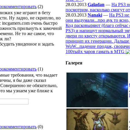
28.03.2013
Galadan
—
На PS3 н
рокомментировать
(2)
посмотрим, насколько смогут от
лизких уже играют в бету
28.03.2013
Nanaki
—
На PS3 не
сти. Ну ладно, не скриплю, но
они выдумали...про аук то ясно
с incgamers.com очень быстро
Код расковыряют (благо сейчас 
можность прильнуть к замочной
PS3) и напишут нормальный эмул
емени. Не то же самое, что
двери по квесту открываются. И
ак ли?
принцип их генерации. Дальше б
обсудить увиденное и задать
WoW...падение продаж, сворачи
100тыйх чаров гамать в MTG
Галерея
рокомментировать
(1)
емные требования, что выдает
ичны, я бы даже сказал
 Совершенно не обязательно,
это мы узнаем уже ближе к
рокомментировать
(0)