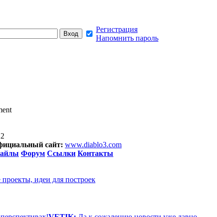
Регистрация
Напомнить пароль
ment
12
фициальный сайт:
www.diablo3.com
айлы
Форум
Ссылки
Контакты
 проекты, идеи для построек
 перспективах!
VETIK:
Да к сожалению новости уже давно