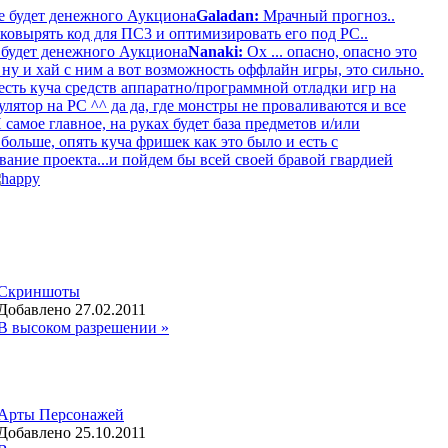
е будет денежного Аукциона
Galadan:
Мрачный прогноз..
ковырять код для ПС3 и оптимизировать его под РС..
 будет денежного Аукциона
Nanaki:
Ох ... опасно, опасно это
, ну и хай с ним а вот возможность оффлайн игры, это сильно.
есть куча средств аппаратно/программной отладки игр на
ятор на PC ^^ да да, где монстры не проваливаются и все
 самое главное, на руках будет база предметов и/или
ольше, опять куча фришек как это было и есть с
вание проекта...и пойдем бы всей своей бравой гвардией
Скриншоты
Добавлено 27.02.2011
В высоком разрешении »
Арты Персонажей
Добавлено 25.10.2011