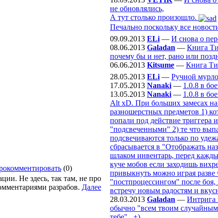
не обновлялись,
А тут столько произошло.
Печально поскольку все новости
09.09.2013
ELi
—
И снова о пе
08.06.2013
Galadan
—
Книга Ти
почему бы и нет, рано или поздн
06.06.2013
Kitsume
—
Книга Ти
28.05.2013
ELi
—
Ручной мурл
17.05.2013
Nanaki
—
1.0.8 в б
13.05.2013
Nanaki
—
1.0.8 в б
Alt xD. При больших замесах на
разношерстных предметов 1) ко
попали под действие триггера и
"подсвеченными" 2) те что выпа
подсвечиваются только по удежа
сбрасывается в "Отображать наз
шлаком инвентарь, перед кажды
куче мобов если заходишь вихре
рокомментировать
(0)
привыкнуть можно играя разве ч
ии. Не здесь, так там, не про
"постпроцессингом" после боя, 
комментариями разрабов.
Далее
встречу новым радостям и вкус
28.03.2013
Galadan
—
Интрига 
обычно "всем твоим случайным с
тебе".. +)