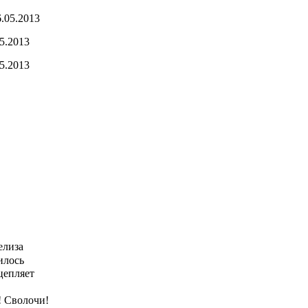
6.05.2013
5.2013
5.2013
елиза
илось
цепляет
! Сволочи!