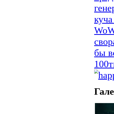
гене
куча
WoW.
свор
бы в
100т
Гал