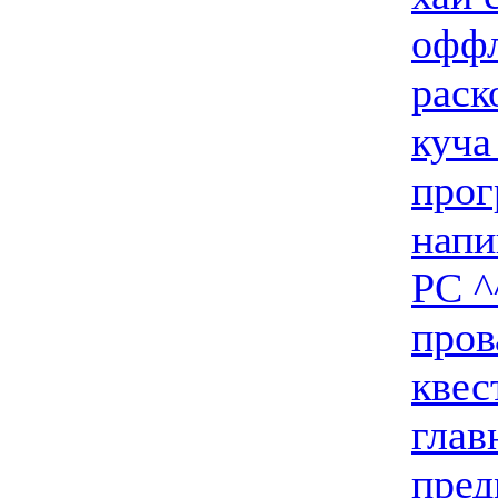
оффл
раск
куча
прог
напи
PC ^
пров
квес
глав
пред