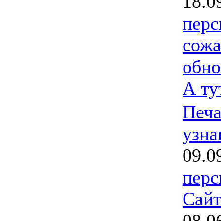
18.0
перс
сожа
обно
А ту
Печа
узна
09.0
перс
Сайт
08.0