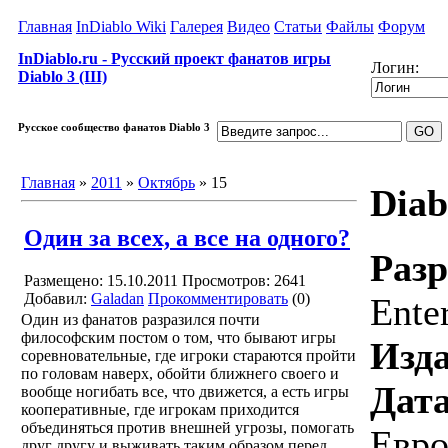
Главная
InDiablo Wiki
Галерея
Видео
Статьи
Файлы
Форум
InDiablo.ru - Русский проект фанатов игры
Логин:
Diablo 3 (III)
Русское сообщество фанатов Diablo 3
Главная
»
2011
»
Октябрь
»
15
Diab
Один за всех, а все на одного?
Разр
Размещено: 15.10.2011
Просмотров: 2641
Добавил:
Galadan
Прокомментировать
(0)
Ente
Один из фанатов разразился почти
философским постом о том, что бывают игры
Изда
соревновательные, где игроки стараются пройти
по головам наверх, обойти ближнего своего и
Дата
вообще ногибать все, что движется, а есть игры
кооперативные, где игрокам приходится
объединяться против внешней угрозы, помогать
Евро
друг другу и выживать таким образом перед