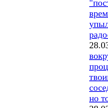
"пос
врем
упыл
радо
28.0
вокр
проц
твои
сосе
но т