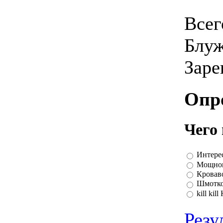
Всег
Блу
Заре
Опр
Чего
Интере
Мощног
Кроваво
Шмотко
kill kil
Резу