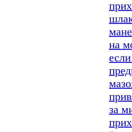
прих
шлак
мане
на м
если
пред
мазо
прив
за м
прих