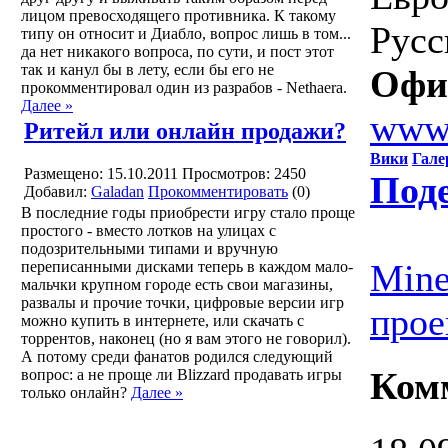
лицом превосходящего противника. К такому
Русс
типу он относит и Диабло, вопрос лишь в том...
да нет никакого вопроса, по сути, и пост этот
так и канул бы в лету, если бы его не
Офи
прокомментировал один из разрабов - Nethaera.
Далее »
www.
Ритейл или онлайн продажи?
Вики
Гале
Размещено: 15.10.2011
Просмотров: 2450
Под
Добавил:
Galadan
Прокомментировать
(0)
В последние годы приобрести игру стало проще
простого - вместо лотков на улицах с
подозрительными типами и вручную
Mine
переписанными дисками теперь в каждом мало-
мальчки крупном городе есть свои магазины,
развалы и прочие точки, цифровые версии игр
прое
можно купить в интернете, или скачать с
торрентов, наконец (но я вам этого не говорил).
А потому среди фанатов родился следующий
Ком
вопрос: а не проще ли Blizzard продавать игры
только онлайн?
Далее »