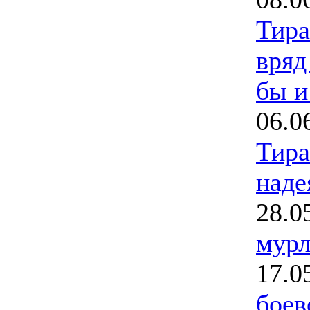
Тира
вряд
бы и
06.0
Тира
наде
28.0
мурл
17.0
боев