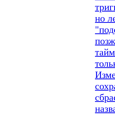
триг
но л
"под
позж
тайм
толь
Изме
сохр
сбра
назв