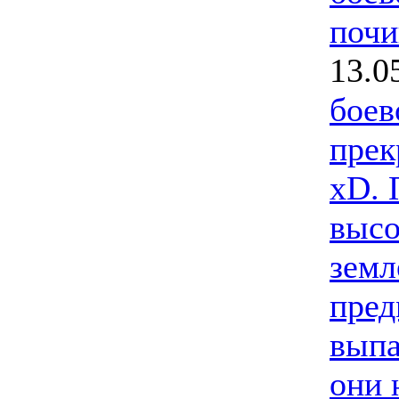
почи
13.0
боев
прек
xD. 
высо
земл
пред
выпа
они 