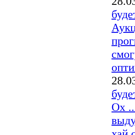
28.0
буде
Аук
прог
смог
опти
28.0
буде
Ох .
выду
хай 