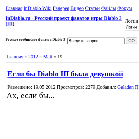
Главная
InDiablo Wiki
Галерея
Видео
Статьи
Файлы
Форум
InDiablo.ru - Русский проект фанатов игры Diablo 3
Логин
(III)
Русское сообщество фанатов Diablo 3
Главная
»
2012
»
Май
»
19
Если бы Diablo III была девушкой
Размещено: 19.05.2012
Просмотров: 2279
Добавил:
Galadan
П
Ах, если бы...