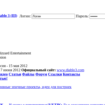
blo 3 (III)
Логин:
Пароль:
izzard Entertainment
sion
сия - 15 мая 2012
- 7 июня 2012
Официальный сайт:
www.diablo3.com
идео
Статьи
Файлы
Форум
Ссылки
Контакты
тью!
ативные эпичные проекты, идеи для построек
IK
—
И снова о перспективах!
VETIK:
Да к сожалению новости у