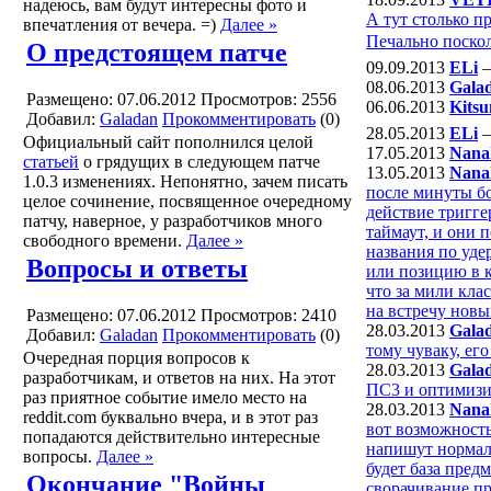
надеюсь, вам будут интересны фото и
А тут столько п
впечатления от вечера. =)
Далее »
Печально поскол
О предстоящем патче
09.09.2013
ELi
08.06.2013
Gala
Размещено: 07.06.2012
Просмотров: 2556
06.06.2013
Kits
Добавил:
Galadan
Прокомментировать
(0)
28.05.2013
ELi
Официальный сайт пополнился целой
17.05.2013
Nana
статьей
о грядущих в следующем патче
13.05.2013
Nana
1.0.3 изменениях. Непонятно, зачем писать
после минуты бо
целое сочинение, посвященное очередному
действие тригге
патчу, наверное, у разработчиков много
таймаут, и они 
свободного времени.
Далее »
названия по уде
Вопросы и ответы
или позицию в к
что за мили кла
на встречу новы
Размещено: 07.06.2012
Просмотров: 2410
28.03.2013
Gala
Добавил:
Galadan
Прокомментировать
(0)
тому чуваку, его 
Очередная порция вопросов к
28.03.2013
Gala
разработчикам, и ответов на них. На этот
ПС3 и оптимизир
раз приятное событие имело место на
28.03.2013
Nana
reddit.com буквально вчера, и в этот раз
вот возможность
попадаются действительно интересные
напишут нормаль
вопросы.
Далее »
будет база пред
Окончание "Войны
сворачивание пр