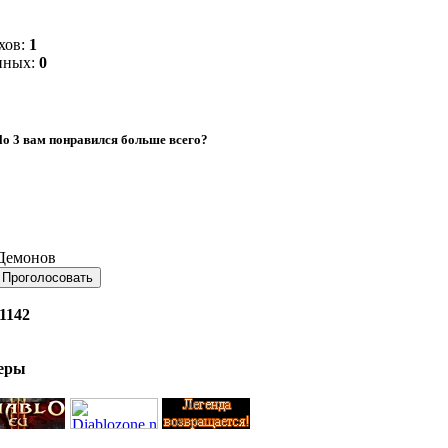
хов:
1
нных:
0
lo 3 вам понравился больше всего?
Демонов
1142
неры