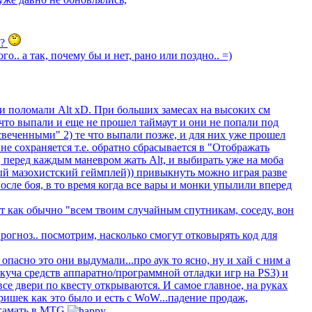
м?
го.. а так, почему бы и нет, рано или поздно.. =)
они поломали Alt xD. При больших замесах на высоких см
 что выпали и еще не прошел таймаут и они не попали под
дсвеченными" 2) те что выпали позже, и для них уже прошел
не сохраняется т.е. обратно сбрасывается в "Отображать
, перед каждым маневром жать Alt, и выбирать уже на моба
ный мазохистский геймплей)) привыкнуть можно играя разве
осле боя, в то время когда все вары и монки упылили вперед
т как обычно "всем твоим случайным спутникам, соседу, вон
огноз.. посмотрим, насколько смогут отковырять код для
, опасно это они выдумали...про аук то ясно, ну и хай с ним а
 куча средств аппаратно/программной отладки игр на PS3) и
се двери по квесту открываются. И самое главное, на руках
ришек как это было и есть с WoW...падение продаж,
 гамать в MTG