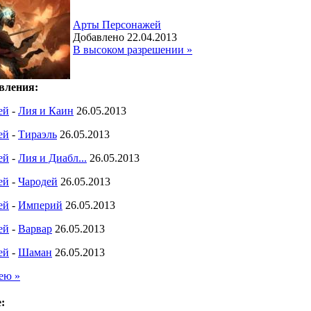
Арты Персонажей
Добавлено 22.04.2013
В высоком разрешении »
вления:
ей
-
Лия и Каин
26.05.2013
ей
-
Тираэль
26.05.2013
ей
-
Лия и Диабл...
26.05.2013
ей
-
Чародей
26.05.2013
ей
-
Империй
26.05.2013
ей
-
Варвар
26.05.2013
ей
-
Шаман
26.05.2013
ею »
: