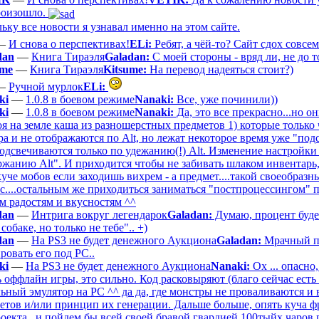
роизошло.
ьку все новости я узнавал именно на этом сайте.
—
И снова о перспективах!
ELi:
Ребят, а чёй-то? Сайт сдох совсе
dan
—
Книга Тираэля
Galadan:
С моей стороны - вряд ли, не до то
ume
—
Книга Тираэля
Kitsume:
На перевод надеяться стоит?)
—
Ручной мурлок
ELi:
ki
—
1.0.8 в боевом режиме
Nanaki:
Все, уже починили))
ki
—
1.0.8 в боевом режиме
Nanaki:
Да, это все прекрасно...но 
я на земле каша из разношерстных предметов 1) которые только
ра и не отображаются по Alt, но лежат некоторое время уже "по
подсвечиваются только по удежанию(!) Alt. Изменение настройки 
ржанию Alt". И приходится чтобы не забивать шлаком инвентарь
уче мобов если заходишь вихрем - а предмет....такой своеобраз
сс....остальным же приходиться заниматься "постпроцессингом" п
м радостям и вкусностям ^^
dan
—
Интрига вокруг легендарок
Galadan:
Думаю, процент буде
собаке, но только не тебе".. +)
dan
—
На PS3 не будет денежного Аукциона
Galadan:
Мрачный пр
овать его под РС..
ki
—
На PS3 не будет денежного Аукциона
Nanaki:
Ох ... опасно
 оффлайн игры, это сильно. Код расковыряют (благо сейчас есть
ный эмулятор на PC ^^ да да, где монстры не проваливаются и в
метов и/или принцип их генерации. Дальше больше, опять куча ф
оекта...и пойдем бы всей своей бравой гвардией 100тыйх чаров