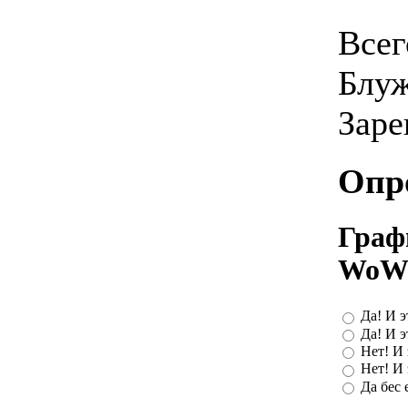
Всег
Блу
Заре
Опр
Граф
WoW'
Да! И э
Да! И э
Нет! И 
Нет! И 
Да бес е