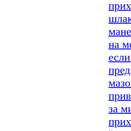
прих
шлак
мане
на м
если
пред
мазо
прив
за м
прих