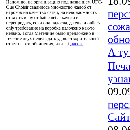
18.0
Напомню, на организацию под названием UFC-
Que Choisir свалилось множество жалоб от
перс
игроков на качество связи, на невозможность
отвязать игру от battle.net аккаунта и
перепродать, если она надоела, да еще и online-
сожа
only требование на коробке изложено как-то
неявно. Тогда Метелице было предложено в
обно
течение двух недель дать удовлетворительный
ответ на эти обвинения, или...
Далее »
А ту
Печа
узна
09.0
перс
Сайт
08.0