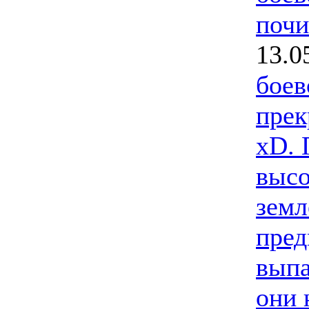
почи
13.0
боев
прек
xD. 
высо
земл
пред
выпа
они 