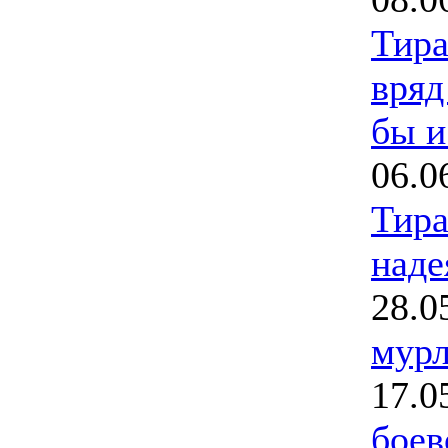
Тира
вряд
бы и
06.0
Тира
наде
28.0
мур
17.0
боев