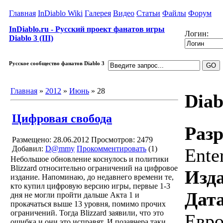
Главная
InDiablo Wiki
Галерея
Видео
Статьи
Файлы
Форум
InDiablo.ru - Русский проект фанатов игры
Логин:
Diablo 3 (III)
Русское сообщество фанатов Diablo 3
Главная
»
2012
»
Июнь
»
28
Diab
Цифровая свобода
Разр
Размещено: 28.06.2012
Просмотров: 2479
Добавил:
D@mmy
Прокомментировать
(1)
Ente
Небольшое обновление коснулось и политики
Blizzard относительно ограничений на цифровое
Изда
издание. Напоминаю, до недавнего времени те,
кто купил цифровую версию игры, первые 1-3
Дата
дня не могли пройти дальше Акта 1 и
прокачаться выше 13 уровня, помимо прочих
ограничений. Тогда Blizzard заявили, что это
Евро
ошибка и они это исправят. И позавчера таки