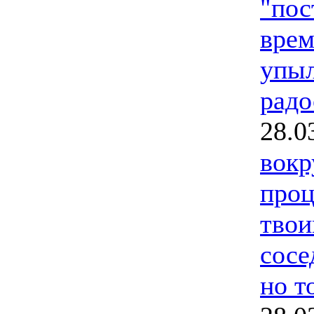
"пос
врем
упыл
радо
28.0
вокр
проц
твои
сосе
но т