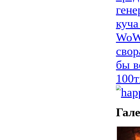
гене
куча
WoW.
свор
бы в
100т
Гал