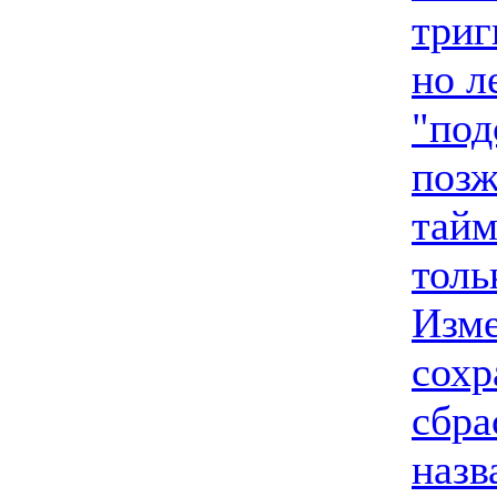
триг
но л
"под
позж
тайм
толь
Изме
сохр
сбра
назв