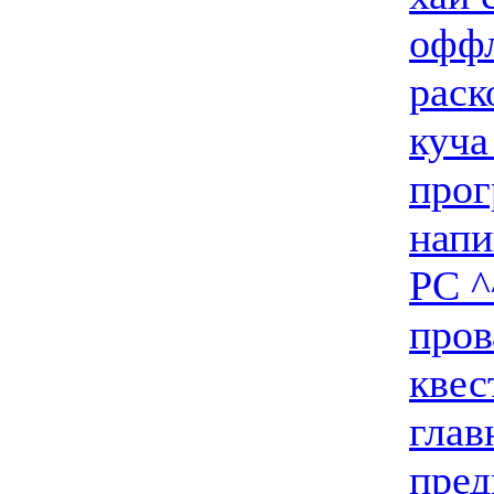
оффл
раск
куча
прог
напи
PC ^
пров
квес
глав
пред