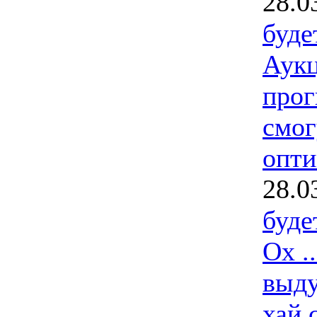
28.0
буде
Аук
прог
смог
опти
28.0
буде
Ох .
выду
хай 