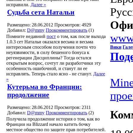
исправили.
Далее »
Русс
Судьба сета Натальи
Офи
Размещено: 28.06.2012
Просмотров: 4929
Добавил:
D@mmy
Прокомментировать
(1)
www.
Помните недавний
пост
о том, как после выхода
1.0.3 сет Натальи оказался весьма и весьма
интересным способом получения почти что
Вики
Гале
неуязвимости, в силу бешеного бонуса к
Под
регенерации Дисциплины? Тогда остался
открытым вопрос, сочтут ли разработчики эту
особенность ошибочной, и станут ли ее
исправлять. Теперь стало ясно - не станут.
Далее
Mine
»
Кутерьма во Франции:
прое
продолжение
Размещено: 28.06.2012
Просмотров: 2311
Ком
Добавил:
D@mmy
Прокомментировать
(2)
Получила продолжение история о том, как во
Франции на Blizzard начало катить бочку
местное общество по защите прав потребителей.