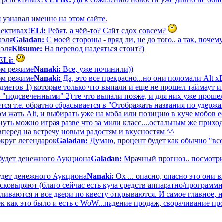
 узнавал именно на этом сайте.
пективах!
ELi:
Ребят, а чёй-то? Сайт сдох совсем?
аэля
Galadan:
С моей стороны - вряд ли, не до того.. а так, почему
аэля
Kitsume:
На перевод надеяться стоит?)
ELi:
вом режиме
Nanaki:
Все, уже починили))
вом режиме
Nanaki:
Да, это все прекрасно...но они поломали Alt 
дметов 1) которые только что выпали и еще не прошел таймаут и
е "подсвеченными" 2) те что выпали позже, и для них уже прошел
тся т.е. обратно сбрасывается в "Отображать названия по удерж
 жать Alt, и выбирать уже на моба или позицию в куче мобов ес
ть можно играя разве что за мили класс....остальным же приход
вперед на встречу новым радостям и вкусностям ^^
круг легендарок
Galadan:
Думаю, процент будет как обычно "все
будет денежного Аукциона
Galadan:
Мрачный прогноз.. посмотри
удет денежного Аукциона
Nanaki:
Ох ... опасно, опасно это они 
асковыряют (благо сейчас есть куча средств аппаратно/программ
аливаются и все двери по квесту открываются. И самое главное, 
к как это было и есть с WoW...падение продаж, сворачивание пр