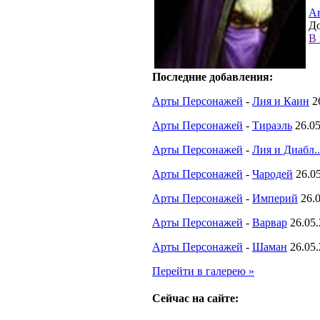
А
До
В 
Последние добавления:
Арты Персонажей
-
Лия и Каин
2
Арты Персонажей
-
Тираэль
26.0
Арты Персонажей
-
Лия и Диабл..
Арты Персонажей
-
Чародей
26.0
Арты Персонажей
-
Империй
26.
Арты Персонажей
-
Варвар
26.05
Арты Персонажей
-
Шаман
26.05
Перейти в галерею »
Сейчас на сайте: