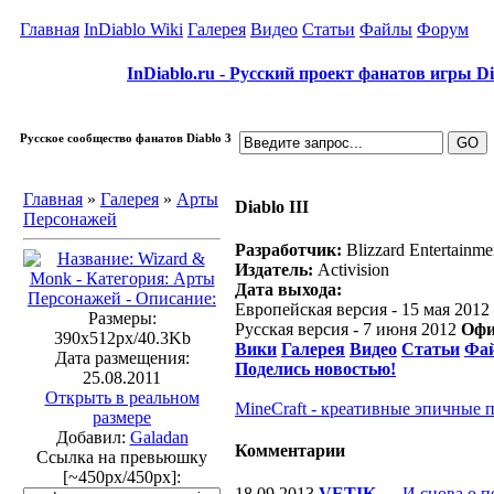
Главная
InDiablo Wiki
Галерея
Видео
Статьи
Файлы
Форум
InDiablo.ru - Русский проект фанатов игры Dia
Русское сообщество фанатов Diablo 3
Главная
»
Галерея
»
Арты
Diablo III
Персонажей
Разработчик:
Blizzard Entertainme
Издатель:
Activision
Дата выхода:
Европейская версия - 15 мая 2012
Размеры:
Русская версия - 7 июня 2012
Офи
390x512px/40.3Kb
Вики
Галерея
Видео
Статьи
Фа
Дата размещения:
Поделись новостью!
25.08.2011
Открыть в реальном
MineCraft - креативные эпичные 
размере
Добавил:
Galadan
Комментарии
Ссылка на превьюшку
[~450px/450px]:
18.09.2013
VETIK
—
И снова о п