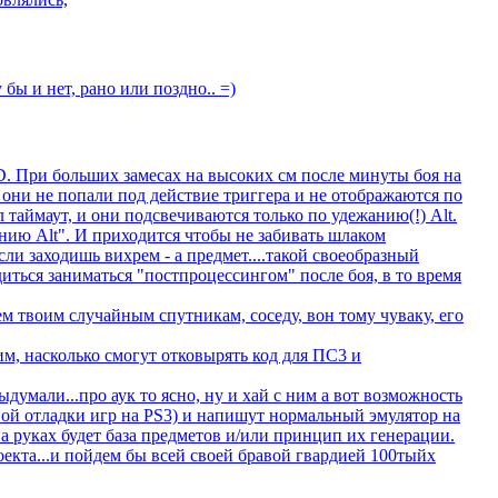
 бы и нет, рано или поздно.. =)
xD. При больших замесах на высоких см после минуты боя на
 они не попали под действие триггера и не отображаются по
 таймаут, и они подсвечиваются только по удежанию(!) Alt.
анию Alt". И приходится чтобы не забивать шлаком
ли заходишь вихрем - а предмет....такой своеобразный
иться заниматься "постпроцессингом" после боя, в то время
м твоим случайным спутникам, соседу, вон тому чуваку, его
м, насколько смогут отковырять код для ПС3 и
выдумали...про аук то ясно, ну и хай с ним а вот возможность
ной отладки игр на PS3) и напишут нормальный эмулятор на
на руках будет база предметов и/или принцип их генерации.
оекта...и пойдем бы всей своей бравой гвардией 100тыйх