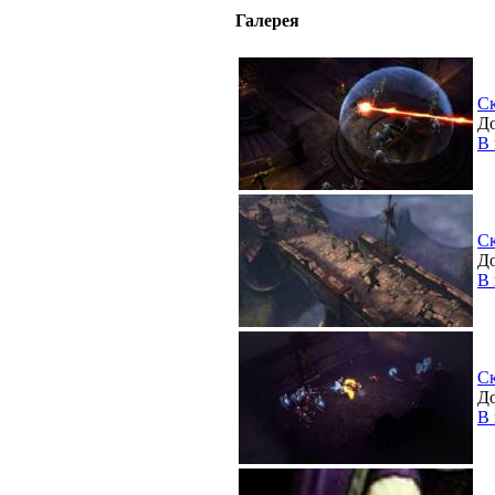
Галерея
С
До
В 
С
До
В 
С
До
В 