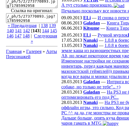
А тут столько произошло.
Ссылка на оригинал:
Печально поскольку все новости я
09.09.2013
ELi
—
И снова о перс
08.06.2013
Galadan
—
Книга Тир
« Предыдущая
|
138
139
06.06.2013
Kitsume
—
Книга Тир
140
141
142
[
143
]
144
145
28.05.2013
ELi
—
Ручной мурлок
146
147
148
|
Следующая
17.05.2013
Nanaki
—
1.0.8 в бое
»
13.05.2013
Nanaki
—
1.0.8 в бое
земле каша из разношерстных пре
Главная
»
Галерея
»
Арты
Alt, но лежат некоторое время уж
Персонажей
Изменение настройки не сохраняе
инвентарь, перед каждым маневром
мазохистский геймплей)) привыкну
когда все вары и монки упылили 
28.03.2013
Galadan
—
Интрига во
собаке, но только не тебе".. +)
28.03.2013
Galadan
—
На PS3 не 
оптимизировать его под РС..
28.03.2013
Nanaki
—
На PS3 не б
оффлайн игры, это сильно. Код р
PC ^^ да да, где монстры не пров
Дальше больше, опять куча фрише
чаров гамать в MTG