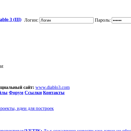
blo 3 (III)
Логин:
Пароль:
nt
циальный сайт:
www.diablo3.com
йлы
Форум
Ссылки
Контакты
проекты, идеи для построек
ерспективах!
VETIK:
Да к сожалению новости уже давно не обн