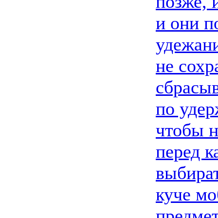
позже, 
и они п
удежани
не сохр
сбрасыв
по удер
чтобы н
перед к
выбират
куче мо
предмет