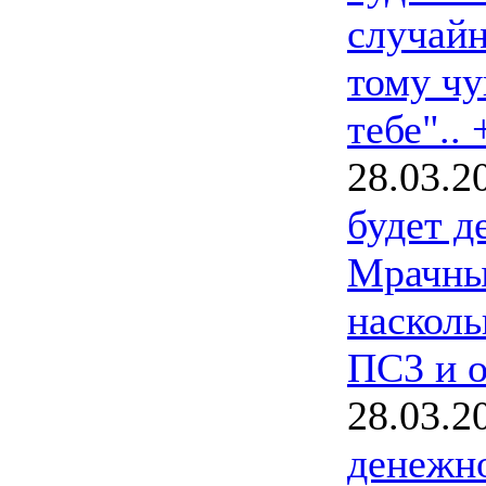
случайн
тому чу
тебе".. 
28.03.2
будет д
Мрачный
насколь
ПС3 и о
28.03.2
денежн