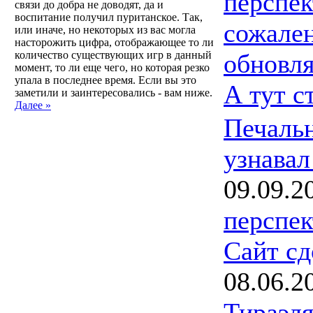
перспек
связи до добра не доводят, да и
воспитание получил пуританское. Так,
сожален
или иначе, но некоторых из вас могла
насторожить цифра, отображающее то ли
количество существующих игр в данный
обновля
момент, то ли еще чего, но которая резко
упала в последнее время. Если вы это
А тут с
заметили и заинтересовались - вам ниже.
Далее »
Печальн
узнавал
09.09.2
перспек
Сайт с
08.06.2
Тираэл