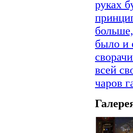
руках б
принцип
больше,
было и 
сворачи
всей св
чаров 
Галере