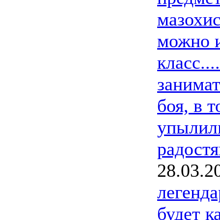
мазохис
можно и
класс..
занимат
боя, в 
упылили
радостя
28.03.2
легенда
будет к