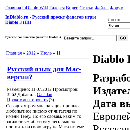
Главная
InDiablo Wiki
Галерея
Видео
Статьи
Файлы
Форум
InDiablo.ru - Русский проект фанатов игры
Логин:
Diablo 3 (III)
Русское сообщество фанатов Diablo 3
Главная
»
2012
»
Июль
»
11
Diablo 
Русский язык для Mac-
Разраб
версии?
Издате
Размещено: 11.07.2012
Просмотров:
3562
Добавил:
Galadan
Прокомментировать
(3)
Дата в
Сегодня утром мне на ящик пришло
любопытное письмо от читателя по
Европей
имени Terey. По его словам, каким-то
загадочным образом у него вышло
Русская
поствить на свою игру на Mac-системе