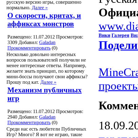
русскую версию игры, совершенно
нормально.
Далее »
Официа
О скорости, критах, и
www.di
аффиксах монстров
Вики
Галерея
Ви
Размещено: 11.07.2012
Просмотров:
Подели
3309
Добавил:
Galadan
Прокомментировать
(0)
Несколько довольно интересных
вопросов пользователей получили не
менее интересные ответы. Например,
MineCra
желаете знать принцип, по которому
мини-боссы получают свои аффиксы?
проекты
Прошу под кат.
Далее »
Механизм публичных
игр
Комме
Размещено: 11.07.2012
Просмотров:
2940
Добавил:
Galadan
18.09.2
Прокомментировать
(0)
Среди нас есть любители Публичных
Игр? Много? Я вот не играю, такие