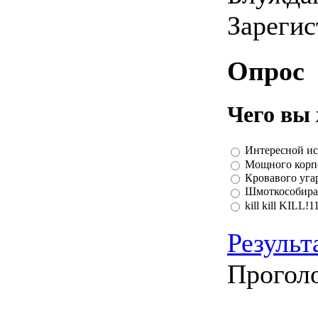
Зареги
Опрос
Чего вы 
Интересной ис
Мощного корп
Кровавого угар
Шмоткособира
kill kill KILL!1
Результ
Прогол