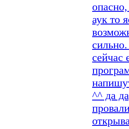
опасно,
аук то я
возможн
сильно.
сейчас 
програм
напишу
^^ да д
провали
открыва