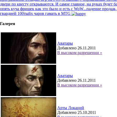
двери по квесту открываются. И самое главное, на руках будет 
опять куча фришек как это было и есть с WoW...падение продаж,
гвардией 100тыйх чаров гамать в MTG
Галерея
Аватары
Добавлено 26.11.2011
В высоком разрешении »
Аватары
Добавлено 26.11.2011
В высоком разрешении »
Арты Локаций
Добавлено 25.10.2011