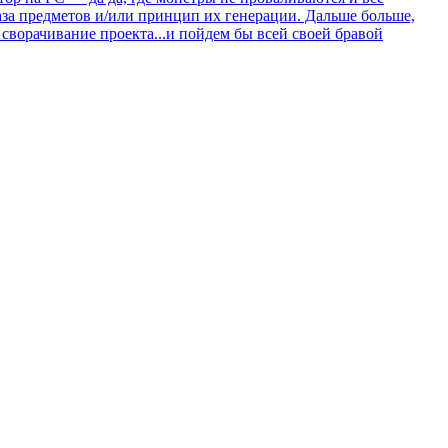
база предметов и/или принцип их генерации. Дальше больше,
 сворачивание проекта...и пойдем бы всей своей бравой