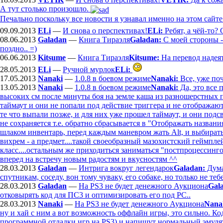
А тут столько произошло.
Печально поскольку все новости я узнавал именно на этом сайте
09.09.2013
ELi
—
И снова о перспективах!
ELi:
Ребят, а чёй-то?
08.06.2013
Galadan
—
Книга Тираэля
Galadan:
С моей стороны - 
поздно.. =)
06.06.2013
Kitsume
—
Книга Тираэля
Kitsume:
На перевод надеят
28.05.2013
ELi
—
Ручной мурлок
ELi:
17.05.2013
Nanaki
—
1.0.8 в боевом режиме
Nanaki:
Все, уже по
13.05.2013
Nanaki
—
1.0.8 в боевом режиме
Nanaki:
Да, это все 
высоких см после минуты боя на земле каша из разношерстных п
таймаут и они не попали под действие триггера и не отображают
те что выпали позже, и для них уже прошел таймаут, и они подс
не сохраняется т.е. обратно сбрасывается в "Отображать назван
шлаком инвентарь, перед каждым маневром жать Alt, и выбират
вихрем - а предмет....такой своеобразный мазохистский геймпле
класс....остальным же приходиться заниматься "постпроцессинго
вперед на встречу новым радостям и вкусностям ^^
28.03.2013
Galadan
—
Интрига вокруг легендарок
Galadan:
Дума
спутникам, соседу, вон тому чуваку, его собаке, но только не тебе
28.03.2013
Galadan
—
На PS3 не будет денежного Аукциона
Gal
отковырять код для ПС3 и оптимизировать его под РС..
28.03.2013
Nanaki
—
На PS3 не будет денежного Аукциона
Nana
ну и хай с ним а вот возможность оффлайн игры, это сильно. Код
программной отладки игр на PS3) и напишут нормальный эмулято