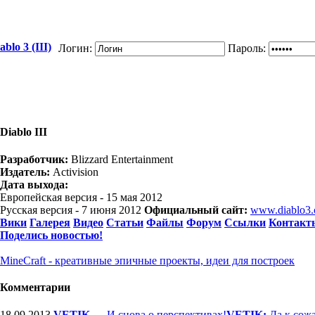
blo 3 (III)
Логин:
Пароль:
Diablo III
Разработчик:
Blizzard Entertainment
Издатель:
Activision
Дата выхода:
Европейская версия - 15 мая 2012
Русская версия - 7 июня 2012
Официальный сайт:
www.diablo3
Вики
Галерея
Видео
Статьи
Файлы
Форум
Ссылки
Контакт
Поделись новостью!
MineCraft - креативные эпичные проекты, идеи для построек
Комментарии
18.09.2013
VETIK
—
И снова о перспективах!
VETIK:
Да к сожа