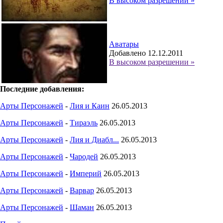
В высоком разрешении »
Аватары
Добавлено 12.12.2011
В высоком разрешении »
Последние добавления:
Арты Персонажей
-
Лия и Каин
26.05.2013
Арты Персонажей
-
Тираэль
26.05.2013
Арты Персонажей
-
Лия и Диабл...
26.05.2013
Арты Персонажей
-
Чародей
26.05.2013
Арты Персонажей
-
Империй
26.05.2013
Арты Персонажей
-
Варвар
26.05.2013
Арты Персонажей
-
Шаман
26.05.2013