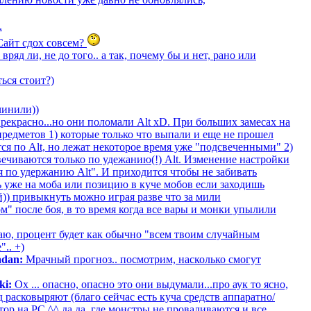
.
 Сайт сдох совсем?
вряд ли, не до того.. а так, почему бы и нет, рано или
ься стоит?)
чинили))
прекрасно...но они поломали Alt xD. При больших замесах на
редметов 1) которые только что выпали и еще не прошел
ся по Alt, но лежат некоторое время уже "подсвеченными" 2)
вечиваются только по удежанию(!) Alt. Изменение настройки
ия по удержанию Alt". И приходится чтобы не забивать
ь уже на моба или позицию в куче мобов если заходишь
й)) привыкнуть можно играя разве что за мили
м" после боя, в то время когда все вары и монки упылили
ю, процент будет как обычно "всем твоим случайным
".. +)
adan:
Мрачный прогноз.. посмотрим, насколько смогут
ki:
Ох ... опасно, опасно это они выдумали...про аук то ясно,
 расковыряют (благо сейчас есть куча средств аппаратно/
р на PC ^^ да да, где монстры не проваливаются и все