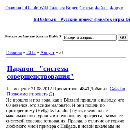
Главная
InDiablo Wiki
Галерея
Видео
Статьи
Файлы
Форум
InDiablo.ru - Русский проект фанатов игры Dia
Русское сообщество фанатов Diablo 3
Главная
»
2012
»
Август
»
21
Парагон - "система
совершенствования"
Размещено: 21.08.2012
Просмотров: 4840
Добавил:
Galadan
Прокомментировать
(2)
Не прошло и пол года, как в Blizzard пришли к выводу, что
60 левелов, это все же маловато. И они пошли по
проторенному (Hellgate: London) пути, введя после
максимального уровня вторую шкалу прогресса, назвав ее
системой совершенствования. Правда, в отличие от горячо
любимого мной примера с Hellgate, в новой шкале мы не