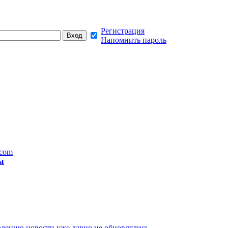
Регистрация
Напомнить пароль
.com
ы
лению новости уже давно не обновлялись,