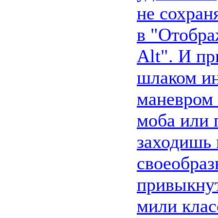
не сохран
в "Отобра
Alt". И п
шлаком ин
маневром 
моба или 
заходишь в
своеобраз
привыкнут
мили клас