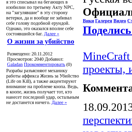
я это списывал на бегающих в
изобилии по третьему Акту NPC,
Официал
на "загулявшие" в эту сторону
ветерки, да и вообще не забивал
Вики
Галерея
Видео
С
себе голову подобной ерундой.
Поделись
Однако, это оказался вполне себе
состоявшийся баг.
Далее »
О жизни за убийство
MineCraft
Размещено: 20.11.2012
Просмотров: 2040
Добавил:
Galadan
Прокомментировать
(0)
проекты, 
Разрабы разъясняют механику
работы аффикса Жизнь за Убийство
(Life on Kill), а также акцентируют
Коммент
внимание на проблеме коопа. Ведь,
в коопе, жизнь получает тот, кто
нанесет последний удар, остальным
не достанется ничего.
Далее »
18.09.201
перспекти