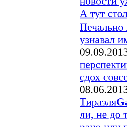
новости у
А тут сто
Печально 
узнавал и
09.09.201
перспекти
сдох совс
08.06.201
Тираэля
G
ли, не до 
рано или п