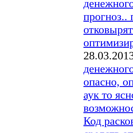
денежног
прогноз..
отковырят
оптимизир
28.03.201
денежног
опасно, о
аук то ясн
возможнос
Код раско