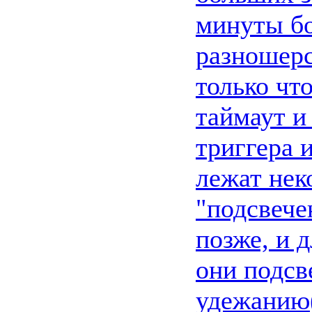
минуты бо
разношерс
только чт
таймаут и
триггера 
лежат нек
"подсвече
позже, и 
они подсв
удежанию(