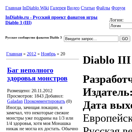
Главная
InDiablo Wiki
Галерея
Видео
Статьи
Файлы
Форум
InDiablo.ru - Русский проект фанатов игры
Логин:
Diablo 3 (III)
Русское сообщество фанатов Diablo 3
Главная
»
2012
»
Ноябрь
»
20
Diablo III
Баг неполного
Разработ
здоровья монстров
Издатель
Размещено: 20.11.2012
Просмотров: 1843
Добавил:
Galadan
Прокомментировать
(0)
Дата вых
Иногда, зачищая локации, я
замечал, что некоторые свежие
Европейск
монстры уже подраны на 1/3 или
1/4 здоровья, хотя моя Монашка
Русская в
никак не могла их достать. Обычно