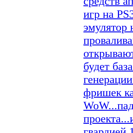
средств а
игр на PS
эмулятор 
провалива
открывают
будет баз
генерации
фришек ка
WoW...пад
проекта..
гвардией 