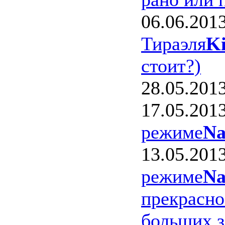
06.06.201
Тираэля
Ki
стоит?)
28.05.201
17.05.201
режиме
Na
13.05.201
режиме
Na
прекрасно
больших з