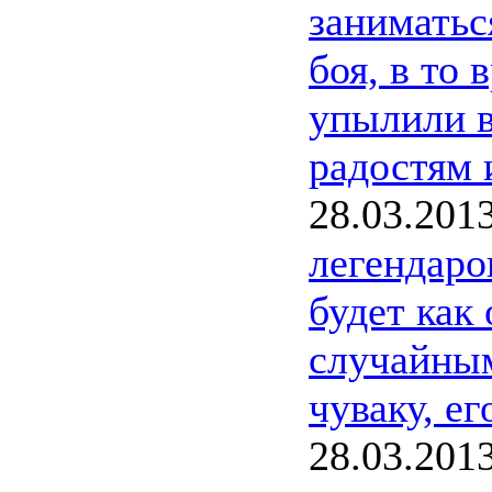
заниматьс
боя, в то 
упылили в
радостям 
28.03.201
легендаро
будет как
случайным
чуваку, ег
28.03.201