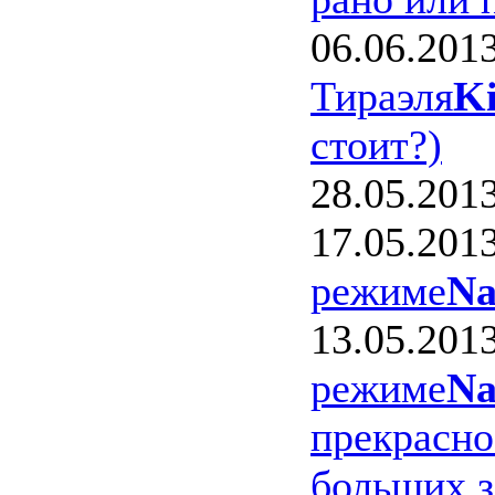
06.06.201
Тираэля
Ki
стоит?)
28.05.201
17.05.201
режиме
Na
13.05.201
режиме
Na
прекрасно
больших з