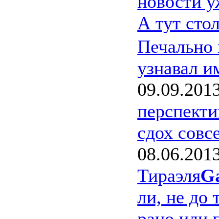
новости у
А тут сто
Печально 
узнавал и
09.09.201
перспекти
сдох совс
08.06.201
Тираэля
G
ли, не до 
рано или п