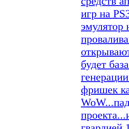
средств а
игр на PS
эмулятор 
провалива
открывают
будет баз
генерации
фришек ка
WoW...пад
проекта..
гвардией 