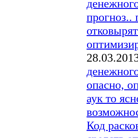
денежног
прогноз..
отковырят
оптимизир
28.03.201
денежног
опасно, о
аук то ясн
возможнос
Код раско