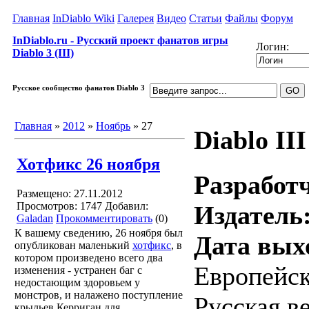
Главная
InDiablo Wiki
Галерея
Видео
Статьи
Файлы
Форум
InDiablo.ru - Русский проект фанатов игры
Логин:
Diablo 3 (III)
Русское сообщество фанатов Diablo 3
Главная
»
2012
»
Ноябрь
»
27
Diablo III
Хотфикс 26 ноября
Разработ
Размещено: 27.11.2012
Просмотров: 1747
Добавил:
Издатель
Galadan
Прокомментировать
(0)
К вашему сведению, 26 ноября был
Дата вых
опубликован маленький
хотфикс
, в
котором произведено всего два
Европейск
изменения - устранен баг с
недостающим здоровьем у
монстров, и налажено поступление
Русская в
крыльев Керриган для