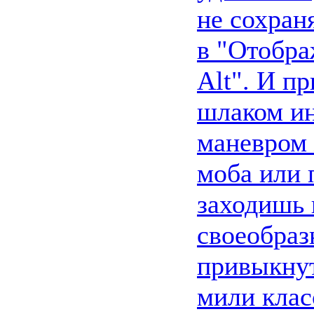
не сохран
в "Отобра
Alt". И п
шлаком ин
маневром 
моба или 
заходишь в
своеобраз
привыкнут
мили клас