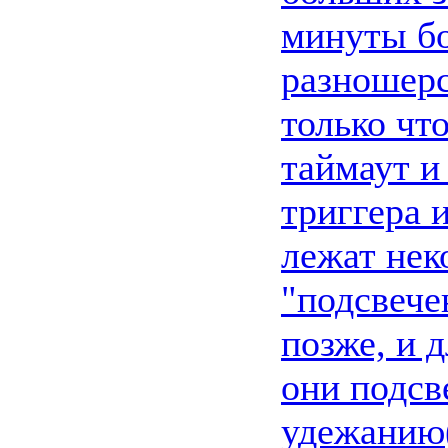
минуты бо
разношерс
только чт
таймаут и
триггера 
лежат нек
"подсвече
позже, и 
они подсв
удежанию(