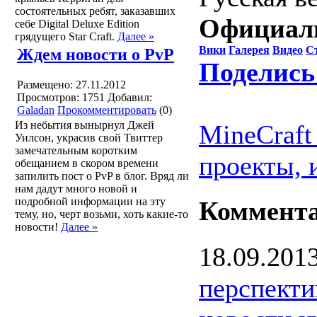
состоятельных ребят, заказавших
Официал
себе Digital Deluxe Edition
грядущего Star Craft.
Далее »
Вики
Галерея
Видео
С
Ждем новости о PvP
Поделись
Размещено: 27.11.2012
Просмотров: 1751
Добавил:
Galadan
Прокомментировать
(0)
Из небытия вынырнул Джей
MineCraft
Уилсон, украсив свой Твиттер
замечательным коротким
проекты, 
обещанием в скором времени
запилить пост о PvP в блог. Вряд ли
нам дадут много новой и
подробной информации на эту
Коммент
тему, но, черт возьми, хоть какие-то
новости!
Далее »
18.09.201
перспекти