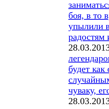
заниматьс
боя, в то 
упылили в
радостям 
28.03.201
легендаро
будет как
случайным
чуваку, ег
28.03.201