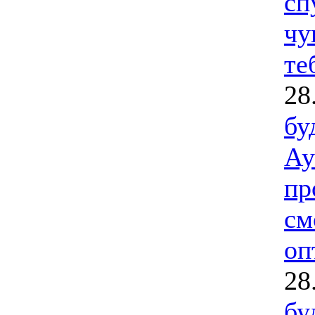
сп
чу
те
28
бу
Ау
пр
см
оп
28
бу