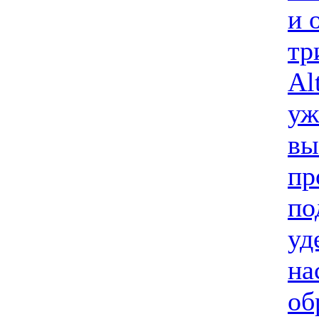
и 
тр
Al
уж
вы
пр
по
уд
на
об