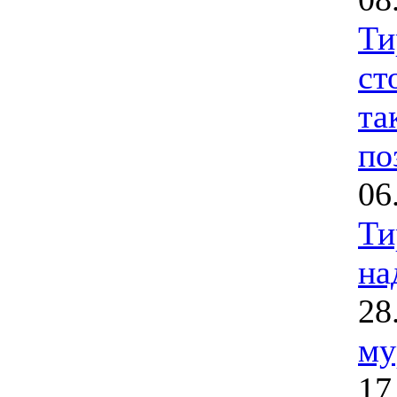
Ти
ст
та
по
06
Ти
на
28
му
17