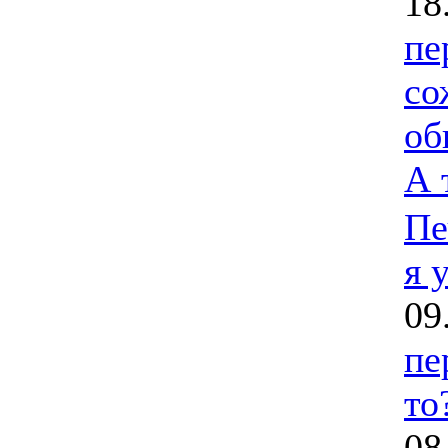
18
пе
со
об
А 
Пе
я 
09
пе
то
08