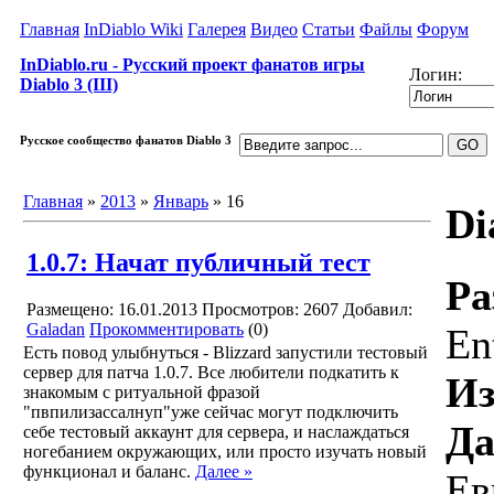
Главная
InDiablo Wiki
Галерея
Видео
Статьи
Файлы
Форум
InDiablo.ru - Русский проект фанатов игры
Логин:
Diablo 3 (III)
Русское сообщество фанатов Diablo 3
Главная
»
2013
»
Январь
»
16
Di
1.0.7: Начат публичный тест
Ра
Размещено: 16.01.2013
Просмотров: 2607
Добавил:
Galadan
Прокомментировать
(0)
En
Есть повод улыбнуться - Blizzard запустили тестовый
сервер для патча 1.0.7. Все любители подкатить к
Из
знакомым с ритуальной фразой
"пвпилизассалнуп"уже сейчас могут подключить
Да
себе тестовый аккаунт для сервера, и наслаждаться
ногебанием окружающих, или просто изучать новый
функционал и баланс.
Далее »
Ев