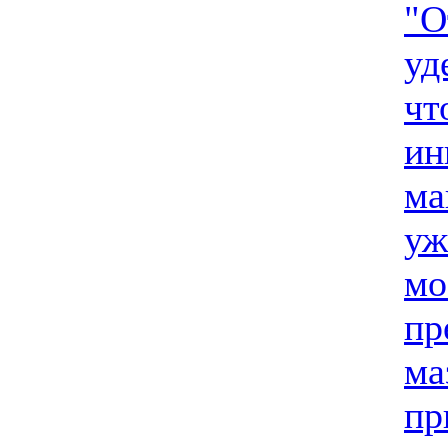
"О
уд
чт
ин
ма
уж
мо
пр
ма
пр