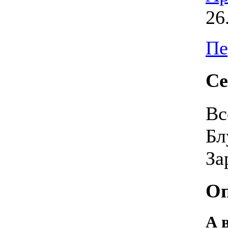
26
Пе
Се
Вс
Бл
За
Оп
А 