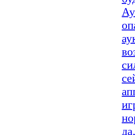
Ау
оп
ау
во
си
се
ап
иг
но
да