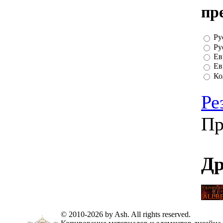
пр
Ру
Ру
Ев
Ев
Ко
Ре
Пр
Др
© 2010-2026 by Ash. All rights reserved.