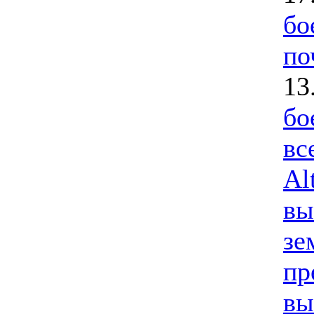
бо
по
13
бо
вс
Al
вы
зе
пр
вы