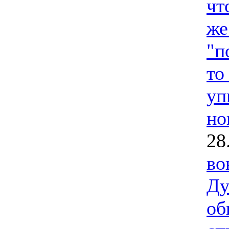
чт
же
"п
то
уп
но
28
во
Ду
об