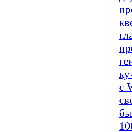
пр
кв
гл
пр
ге
ку
с 
св
бы
10