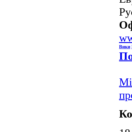
Ру
Оф
ww
Вики
По
Mi
пр
Ко