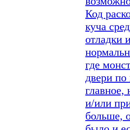
возможно
Код раск
куча сре
отладки 
нормальн
где монс
двери по
главное, 
и/или пр
больше, 
было и е