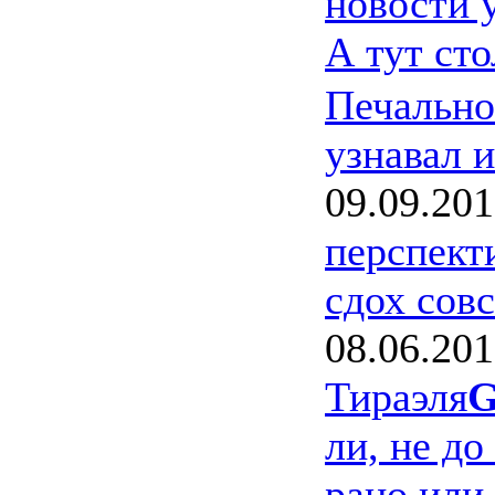
новости 
А тут ст
Печально
узнавал и
09.09.20
перспект
сдох сов
08.06.20
Тираэля
G
ли, не до
рано или 