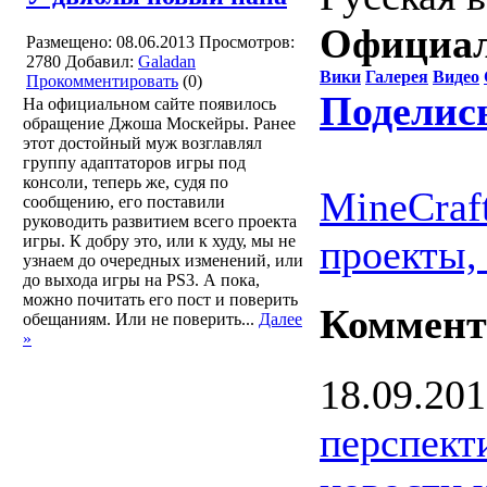
Официал
Размещено: 08.06.2013
Просмотров:
2780
Добавил:
Galadan
Вики
Галерея
Видео
Прокомментировать
(0)
Поделис
На официальном сайте появилось
обращение Джоша Москейры. Ранее
этот достойный муж возглавлял
группу адаптаторов игры под
консоли, теперь же, судя по
MineCraf
сообщению, его поставили
руководить развитием всего проекта
игры. К добру это, или к худу, мы не
проекты,
узнаем до очередных изменений, или
до выхода игры на PS3. А пока,
можно почитать его пост и поверить
Коммент
обещаниям. Или не поверить...
Далее
»
18.09.20
перспект