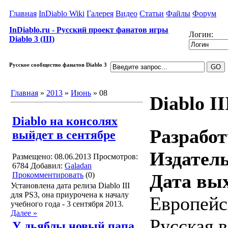
Главная
InDiablo Wiki
Галерея
Видео
Статьи
Файлы
Форум
InDiablo.ru - Русский проект фанатов игры
Логин:
Diablo 3 (III)
Русское сообщество фанатов Diablo 3
Главная
»
2013
»
Июнь
»
08
Diablo II
Diablo на консолях
Разработ
выйдет в сентябре
Издатель
Размещено: 08.06.2013
Просмотров:
6784
Добавил:
Galadan
Прокомментировать
(0)
Дата вых
Установлена дата релиза Diablo III
для PS3, она приурочена к началу
Европейск
учебного года - 3 сентября 2013.
Далее »
Русская в
У дьяблы новый папа