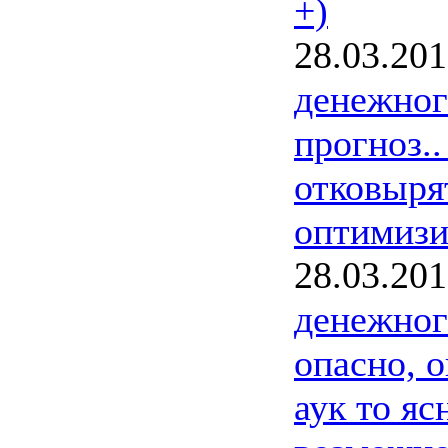
+)
28.03.20
денежног
прогноз.
отковыря
оптимизи
28.03.20
денежног
опасно, о
аук то яс