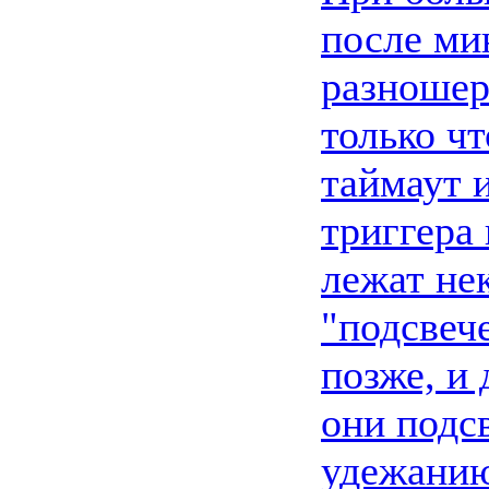
после ми
разношер
только ч
таймаут 
триггера 
лежат не
"подсвеч
позже, и 
они подс
удежанию