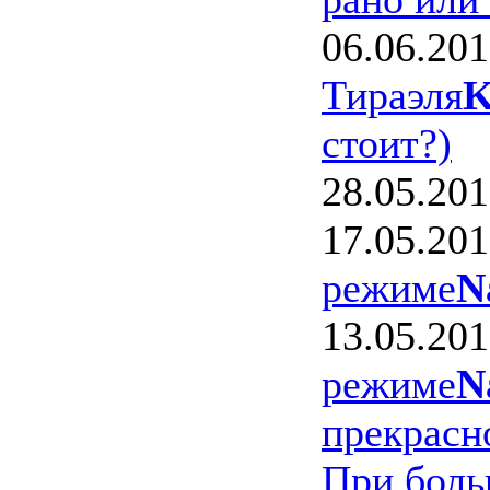
06.06.20
Тираэля
K
стоит?)
28.05.20
17.05.20
режиме
N
13.05.20
режиме
N
прекрасно
При боль