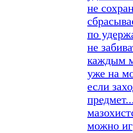
не сохран
сбрасыва
по удерж
не забив
каждым м
уже на м
если зах
предмет..
мазохист
можно иг