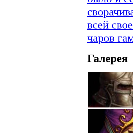
сворачив
всей сво
чаров га
Галерея