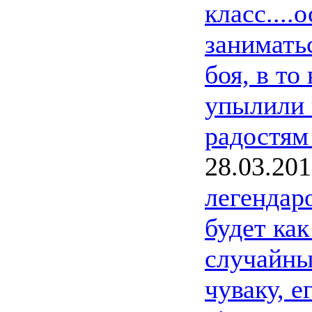
класс...
занимать
боя, в то
упылили 
радостям
28.03.20
легендар
будет ка
случайны
чуваку, е