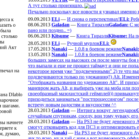
А тут столько произошло.
Печально поскольку все новости я узнавал именно н
09.09.2013
ELi
—
И снова о перспективах!
ELi:
Ребя
есса к
08.06.2013
Galadan
—
Книга Тираэля
Galadan:
С мо
азать о
рано или поздно.. =)
 была
06.06.2013
Kitsume
—
Книга Тираэля
Kitsume:
На пе
 столько
мы
28.05.2013
ELi
—
Ручной мурлок
ELi:
дний Акт
17.05.2013
Nanaki
—
1.0.8 в боевом режиме
Nanaki:
13.05.2013
Nanaki
—
1.0.8 в боевом режиме
Nanaki:
больших замесах на высоких см после минуты боя н
что выпали и еще не прошел таймаут и они не попал
твечал на
некоторое время уже "подсвеченными" 2) те что вы
подсвечиваются только по удежанию(!) Alt. Изменен
"Отображать названия по удержанию Alt". И прихо
маневром жать Alt, и выбирать уже на моба или поз
своеобразный мазохистский геймплей)) привыкнуть 
ана DIablo
приходиться заниматься "постпроцессингом" после 
 нарочное
встречу новым радостям и вкусностям ^^
и шагами.
28.03.2013
Galadan
—
Интрига вокруг легендарок
G
гровой
случайным спутникам, соседу, вон тому чуваку, его с
28.03.2013
Galadan
—
На PS3 не будет денежного 
вы начнете
смогут отковырять код для ПС3 и оптимизировать е
еряете к
28.03.2013
Nanaki
—
На PS3 не будет денежного А
ом, думаю,
аук то ясно, ну и хай с ним а вот возможность оффл