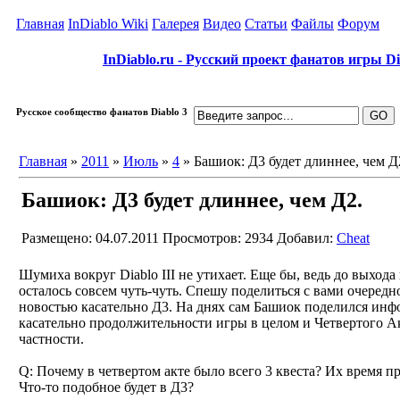
Главная
InDiablo Wiki
Галерея
Видео
Статьи
Файлы
Форум
InDiablo.ru - Русский проект фанатов игры Dia
Русское сообщество фанатов Diablo 3
Главная
»
2011
»
Июль
»
4
» Башиок: Д3 будет длиннее, чем Д
Башиок: Д3 будет длиннее, чем Д2.
Размещено: 04.07.2011
Просмотров: 2934
Добавил:
Cheat
Шумиха вокруг Diablo III не утихает. Еще бы, ведь до выхода
осталось совсем чуть-чуть. Спешу поделиться с вами очередн
новостью касательно Д3. На днях сам Башиок поделился ин
касательно продолжительности игры в целом и Четвертого А
частности.
Q: Почему в четвертом акте было всего 3 квеста? Их время п
Что-то подобное будет в Д3?