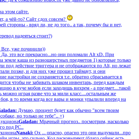
а этом сайте.
т, а чёй-то? Сайт сдох совсем?
ей стороны - вряд ли, не до того.. а так, почему бы и нет,
ревод надеяться стоит?)
Все, уже починили))
Да, это все прекрасно...но они поломали Alt xD. При
а земле каша из разношерстных предметов 1) которые только
и под действие триггера и не отображаются по Alt, но лежат
пали позже, и для них уже прошел таймаут, и они
ие настройки не сохраняется т.е. обратно сбрасывается в
дится чтобы не забивать шлаком инвентарь, перед каждым
ицию в куче мобов если заходишь вихрем - а предмет....такой
можно играя разве что за мили класс....остальным же
боя, в то время когда все вары и монки упылили вперед на
aladan:
Думаю, процент будет как обычно "всем твоим
обаке, но только не тебе".. +)
Аукциона
Galadan:
Мрачный прогноз.. посмотрим, насколько
го под РС..
укциона
Nanaki:
Ох ... опасно, опасно это они выдумали...про
айн игры, это сильно. Код расковыряют (благо сейчас есть