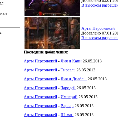
Добавлено 05.01.20
ал
В высоком разреше
нные
Арты Персонажей
2.
Добавлено 07.01.20
В высоком разреше
Последние добавления:
Арты Персонажей
-
Лия и Каин
26.05.2013
Арты Персонажей
-
Тираэль
26.05.2013
Арты Персонажей
-
Лия и Диабл...
26.05.2013
Арты Персонажей
-
Чародей
26.05.2013
Арты Персонажей
-
Империй
26.05.2013
Арты Персонажей
-
Варвар
26.05.2013
Арты Персонажей
-
Шаман
26.05.2013