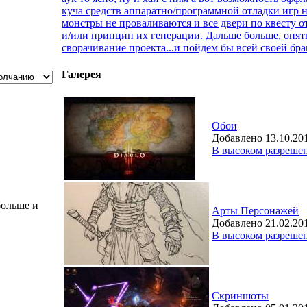
куча средств аппаратно/программной отладки игр н
монстры не проваливаются и все двери по квесту от
и/или принцип их генерации. Дальше больше, опять
сворачивание проекта...и пойдем бы всей своей б
Галерея
Обои
Добавлено 13.10.20
В высоком разреше
больше и
Арты Персонажей
Добавлено 21.02.20
В высоком разреше
Скриншоты