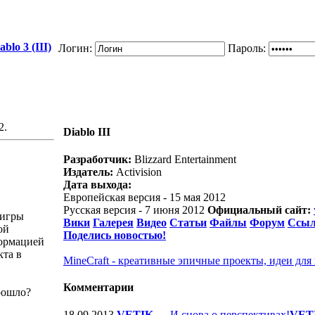
blo 3 (III)
Логин:
Пароль:
2.
Diablo III
Разработчик:
Blizzard Entertainment
Издатель:
Activision
Дата выхода:
Европейская версия - 15 мая 2012
Русская версия - 7 июня 2012
Официальный сайт:
 игры
Вики
Галерея
Видео
Статьи
Файлы
Форум
Ссы
ой
Поделись новостью!
формацией
кта в
MineCraft - креативные эпичные проекты, идеи для
Комментарии
рошло?
18.09.2013
VETIK
—
И снова о перспективах!
VET