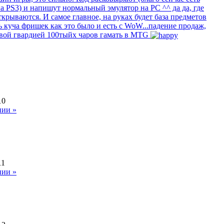
а PS3) и напишут нормальный эмулятор на PC ^^ да да, где
крываются. И самое главное, на руках будет база предметов
 куча фришек как это было и есть с WoW...падение продаж,
равой гвардией 100тыйх чаров гамать в MTG
10
нии »
11
нии »