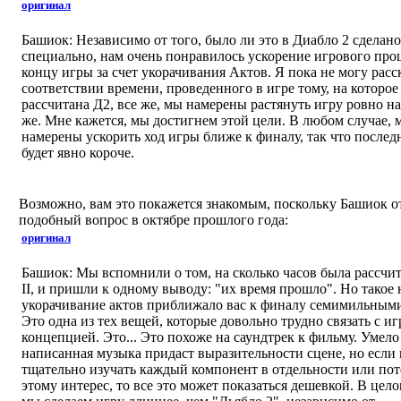
оригинал
Башиок: Независимо от того, было ли это в Диабло 2 сделано
специально, нам очень понравилось ускорение игрового проц
концу игры за счет укорачивания Актов. Я пока не могу расск
соответствии времени, проведенного в игре тому, на которое
рассчитана Д2, все же, мы намерены растянуть игру ровно на
же. Мне кажется, мы достигнем этой цели. В любом случае, 
намерены ускорить ход игры ближе к финалу, так что после
будет явно короче.
Возможно, вам это покажется знакомым, поскольку Башиок о
подобный вопрос в октябре прошлого года:
оригинал
Башиок: Мы вспомнили о том, на сколько часов была рассчит
II, и пришли к одному выводу: "их время прошло". Но такое
укорачивание актов приближало вас к финалу семимильным
Это одна из тех вещей, которые довольно трудно связать с и
концепцией. Это... Это похоже на саундтрек к фильму. Умело
написанная музыка придаст выразительности сцене, но если 
тщательно изучать каждый компонент в отдельности или пот
этому интерес, то все это может показаться дешевкой. В цел