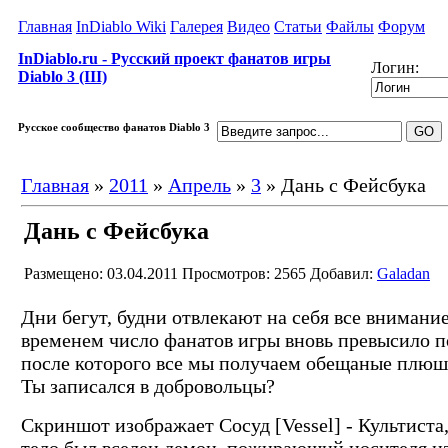
Главная
InDiablo Wiki
Галерея
Видео
Статьи
Файлы
Форум
InDiablo.ru - Русский проект фанатов игры
Логин:
Diablo 3 (III)
Русское сообщество фанатов Diablo 3
Главная
»
2011
»
Апрель
»
3
» Дань с Фейсбука
Дань с Фейсбука
Размещено: 03.04.2011
Просмотров: 2565
Добавил:
Galadan
Дни бегут, будни отвлекают на себя все внимание
временем число фанатов игры вновь превысило п
после которого все мы получаем обещаные плюш
Ты записался в добровольцы?
Скриншот изображает Сосуд [Vessel] - Культиста,