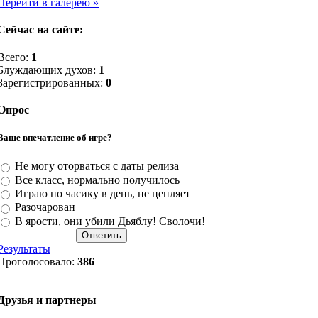
Перейти в галерею »
Сейчас на сайте:
Всего:
1
Блуждающих духов:
1
Зарегистрированных:
0
Опрос
Ваше впечатление об игре?
Не могу оторваться с даты релиза
Все класс, нормально получилось
Играю по часику в день, не цепляет
Разочарован
В ярости, они убили Дьяблу! Сволочи!
Результаты
Проголосовало:
386
Друзья и партнеры