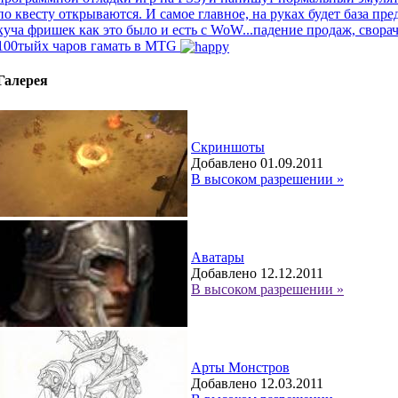
по квесту открываются. И самое главное, на руках будет база п
куча фришек как это было и есть с WoW...падение продаж, свора
100тыйх чаров гамать в MTG
Галерея
Скриншоты
Добавлено 01.09.2011
В высоком разрешении »
Аватары
Добавлено 12.12.2011
В высоком разрешении »
Арты Монстров
Добавлено 12.03.2011