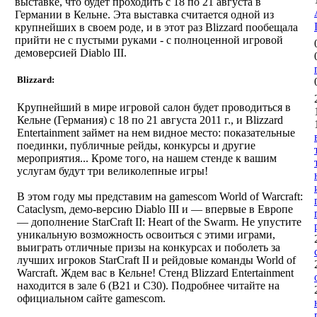
выставке, что будет проходить с 18 по 21 августа в
Германии в Кельне. Эта выставка считается одной из
крупнейших в своем роде, и в этот раз Blizzard пообещала
прийти не с пустыми руками - с полноценной игровой
демоверсией Diablo III.
Blizzard:
Крупнейший в мире игровой салон будет проводиться в
Кельне (Германия) с 18 по 21 августа 2011 г., и Blizzard
Entertainment займет на нем видное место: показательные
поединки, публичные рейды, конкурсы и другие
мероприятия... Кроме того, на нашем стенде к вашим
услугам будут три великолепные игры!
В этом году мы представим на gamescom World of Warcraft:
Cataclysm, демо-версию Diablo III и — впервые в Европе
— дополнение StarCraft II: Heart of the Swarm. Не упустите
уникальную возможность освоиться с этими играми,
выиграть отличные призы на конкурсах и поболеть за
лучших игроков StarCraft II и рейдовые команды World of
Warcraft. Ждем вас в Кельне! Стенд Blizzard Entertainment
находится в зале 6 (B21 и C30). Подробнее читайте на
официальном сайте gamescom.