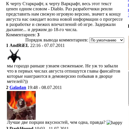
К черту Старкрафт, к черту Варкрафт, весь этот текст
ценен одним словом - Diablo. Раз разработчики реили
представить нам свежую игровую версию, значит к концу
августа нас ожидает волна новой информации о прогрессе
в разработке и свежих впечатлений об игре. Задержали
дыхание... и держим до 18-го числа.
Комментариев:
3
Порядок вывода комментариев:
1
AndRiEL
22:16 - 07.07.2011
мы гораздо раньше узнаем свеженькое. Не уж то забыли
что в первых числах августа отпишутся главы фансайтов
которые наиграются в демоверсию побывав в дворце
метелей?))
2
Galadan
19:48 - 08.07.2011
Лучше две порции вкусностей, чем одна, правда?
3
DarkHound
10:03 - 11.07.2011