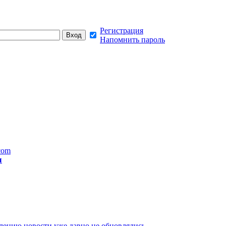
Регистрация
Напомнить пароль
com
ы
лению новости уже давно не обновлялись,