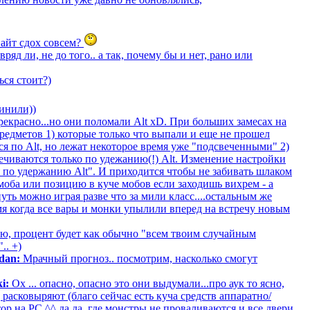
Сайт сдох совсем?
ряд ли, не до того.. а так, почему бы и нет, рано или
ься стоит?)
инили))
прекрасно...но они поломали Alt xD. При больших замесах на
редметов 1) которые только что выпали и еще не прошел
ся по Alt, но лежат некоторое время уже "подсвеченными" 2)
вечиваются только по удежанию(!) Alt. Изменение настройки
я по удержанию Alt". И приходится чтобы не забивать шлаком
моба или позицию в куче мобов если заходишь вихрем - а
ть можно играя разве что за мили класс....остальным же
мя когда все вары и монки упылили вперед на встречу новым
, процент будет как обычно "всем твоим случайным
.. +)
dan:
Мрачный прогноз.. посмотрим, насколько смогут
i:
Ох ... опасно, опасно это они выдумали...про аук то ясно,
 расковыряют (благо сейчас есть куча средств аппаратно/
р на PC ^^ да да, где монстры не проваливаются и все двери