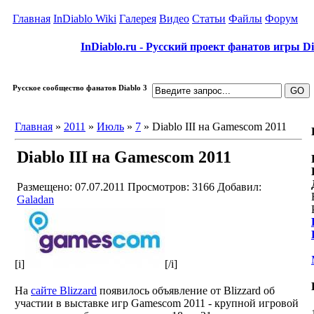
Главная
InDiablo Wiki
Галерея
Видео
Статьи
Файлы
Форум
InDiablo.ru - Русский проект фанатов игры Dia
Русское сообщество фанатов Diablo 3
Главная
»
2011
»
Июль
»
7
» Diablo III на Gamescom 2011
Diablo III на Gamescom 2011
Размещено: 07.07.2011
Просмотров: 3166
Добавил:
Galadan
[i]
[/i]
На
сайте Blizzard
появилось объявление от Blizzard об
участии в выставке игр Gamescom 2011 - крупной игровой