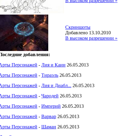
В высоком разрешении »
Скриншоты
Добавлено 13.10.2010
В высоком разрешении »
Последние добавления:
Арты Персонажей
-
Лия и Каин
26.05.2013
Арты Персонажей
-
Тираэль
26.05.2013
Арты Персонажей
-
Лия и Диабл...
26.05.2013
Арты Персонажей
-
Чародей
26.05.2013
Арты Персонажей
-
Империй
26.05.2013
Арты Персонажей
-
Варвар
26.05.2013
Арты Персонажей
-
Шаман
26.05.2013