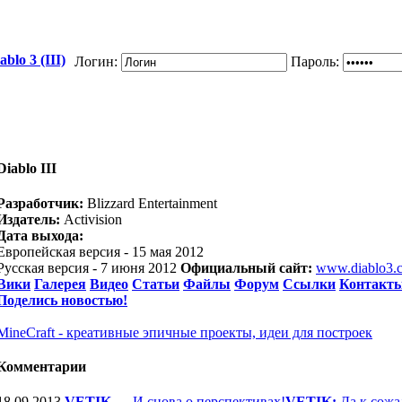
blo 3 (III)
Логин:
Пароль:
Diablo III
Разработчик:
Blizzard Entertainment
Издатель:
Activision
Дата выхода:
Европейская версия - 15 мая 2012
Русская версия - 7 июня 2012
Официальный сайт:
www.diablo3.
Вики
Галерея
Видео
Статьи
Файлы
Форум
Ссылки
Контакт
Поделись новостью!
MineCraft - креативные эпичные проекты, идеи для построек
Комментарии
18.09.2013
VETIK
—
И снова о перспективах!
VETIK:
Да к сожа