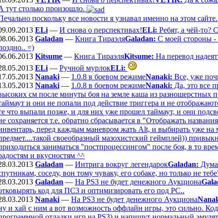
А тут столько произошло.
Печально поскольку все новости я узнавал именно на этом сайте.
09.09.2013
ELi
—
И снова о перспективах!
ELi:
Ребят, а чёй-то? 
08.06.2013
Galadan
—
Книга Тираэля
Galadan:
С моей стороны - в
поздно.. =)
06.06.2013
Kitsume
—
Книга Тираэля
Kitsume:
На перевод надеят
28.05.2013
ELi
—
Ручной мурлок
ELi:
17.05.2013
Nanaki
—
1.0.8 в боевом режиме
Nanaki:
Все, уже поч
13.05.2013
Nanaki
—
1.0.8 в боевом режиме
Nanaki:
Да, это все 
высоких см после минуты боя на земле каша из разношерстных п
таймаут и они не попали под действие триггера и не отображают
те что выпали позже, и для них уже прошел таймаут, и они подс
не сохраняется т.е. обратно сбрасывается в "Отображать названи
инвентарь, перед каждым маневром жать Alt, и выбирать уже на 
предмет....такой своеобразный мазохистский геймплей)) привыкну
приходиться заниматься "постпроцессингом" после боя, в то вре
радостям и вкусностям ^^
28.03.2013
Galadan
—
Интрига вокруг легендарок
Galadan:
Думаю
спутникам, соседу, вон тому чуваку, его собаке, но только не тебе"
28.03.2013
Galadan
—
На PS3 не будет денежного Аукциона
Gala
отковырять код для ПС3 и оптимизировать его под РС..
28.03.2013
Nanaki
—
На PS3 не будет денежного Аукциона
Nanak
ну и хай с ним а вот возможность оффлайн игры, это сильно. Код
программной отладки игр на PS3) и напишут нормальный эмулято