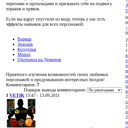
черепами и щупальцами и призывать себе на подмогу
А
хорьков и хряков.
П
0
Если вы вдруг упустили из виду, теперь у нас есть
0
эффекты навыков для всех персонажей:
=
0
Варвар
2
Знахарь
1
Колдунья
1
Монах
в
Охотница на Демонов
т
т
н
Приятного изучения возможностей своих любимых
и
персонажей и продумывания интересных билдов!
п
Комментариев:
7
п
Порядок вывода комментариев:
р
1
VETIK
15:47 - 13.09.2011
2
с
2
о
2
н
п