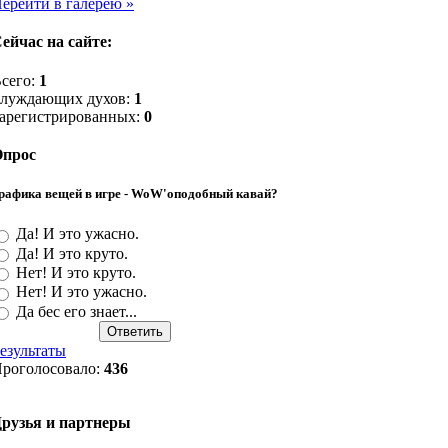
ерейти в галерею »
ейчас на сайте:
сего:
1
луждающих духов:
1
арегистрированных:
0
прос
рафика вещей в игре - WoW'оподобный кавай?
Да! И это ужасно.
Да! И это круто.
Нет! И это круто.
Нет! И это ужасно.
Да бес его знает...
езультаты
роголосовало:
436
рузья и партнеры