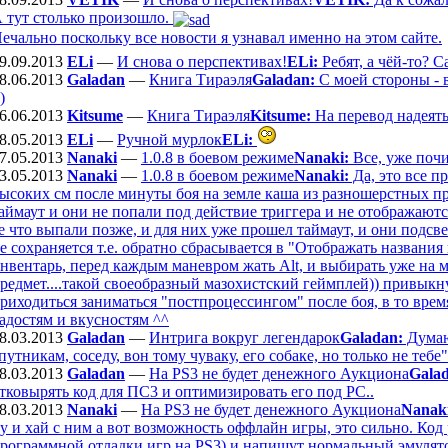
 тут столько произошло.
ечально поскольку все новости я узнавал именно на этом сайте.
9.09.2013
ELi
—
И снова о перспективах!
ELi:
Ребят, а чёй-то? 
8.06.2013
Galadan
—
Книга Тираэля
Galadan:
С моей стороны - вр
)
6.06.2013
Kitsume
—
Книга Тираэля
Kitsume:
На перевод надеять
8.05.2013
ELi
—
Ручной мурлок
ELi:
7.05.2013
Nanaki
—
1.0.8 в боевом режиме
Nanaki:
Все, уже поч
3.05.2013
Nanaki
—
1.0.8 в боевом режиме
Nanaki:
Да, это все п
ысоких см после минуты боя на земле каша из разношерстных пр
аймаут и они не попали под действие триггера и не отображаютс
е что выпали позже, и для них уже прошел таймаут, и они подсв
е сохраняется т.е. обратно сбрасывается в "Отображать названи
нвентарь, перед каждым маневром жать Alt, и выбирать уже на м
редмет....такой своеобразный мазохистский геймплей)) привыкну
риходиться заниматься "постпроцессингом" после боя, в то вре
адостям и вкусностям ^^
8.03.2013
Galadan
—
Интрига вокруг легендарок
Galadan:
Думаю
путникам, соседу, вон тому чуваку, его собаке, но только не тебе".
8.03.2013
Galadan
—
На PS3 не будет денежного Аукциона
Gala
тковырять код для ПС3 и оптимизировать его под РС..
8.03.2013
Nanaki
—
На PS3 не будет денежного Аукциона
Nanak
у и хай с ним а вот возможность оффлайн игры, это сильно. Код 
рограммной отладки игр на PS3) и напишут нормальный эмулятор