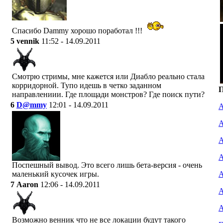
Спасибо Dammy хорошо поработал !!!
5
vennik
11:52 - 14.09.2011
Смотрю стримы, мне кажется или Диабло реально стала
корридорной. Тупо идешь в четко заданном
П
направлениии. Где площади монстров? Где поиск пути?
6
D@mmy
12:01 - 14.09.2011
А
А
А
А
Поспешный вывод. Это всего лишь бета-версия - очень
маленький кусочек игры.
А
7
Aaron
12:06 - 14.09.2011
А
А
Возможно венник что не все локации будут такого