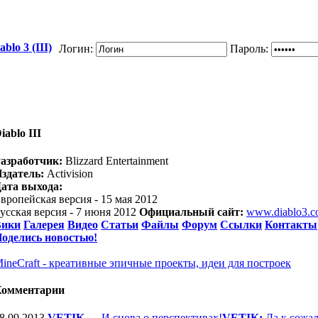
blo 3 (III)
Логин:
Пароль:
iablo III
азработчик:
Blizzard Entertainment
здатель:
Activision
ата выхода:
вропейская версия - 15 мая 2012
усская версия - 7 июня 2012
Официальный сайт:
www.diablo3.
Вики
Галерея
Видео
Статьи
Файлы
Форум
Ссылки
Контакты
оделись новостью!
ineCraft - креативные эпичные проекты, идеи для построек
Комментарии
8.09.2013
VETIK
—
И снова о перспективах!
VETIK:
Да к сожал