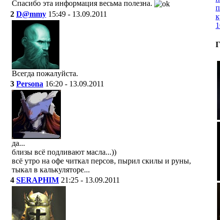
Спасибо эта информация весьма полезна.
п
2
D@mmy
15:49 - 13.09.2011
к
1
Г
Всегда пожалуйста.
3
Persona
16:20 - 13.09.2011
да...
близы всё подливают масла...))
всё утро на офе читкал персов, пырил скилы и руны,
тыкал в калькуляторе...
4
SERAPHIM
21:25 - 13.09.2011