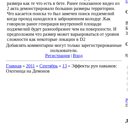
П
размера как те что есть в бете. Ранее показанное видео из
2 акта демонстрировало большии размеры территории.
С
Что касается поиска то был замечен поиск подземелий
когда проход находился в заброшенном колодце .Как
В
говорили ранее генерация внутренней площади
Б
подземелий будет разнообразнее чем на поверхности. И
З
предположим что размер может варьироваться от уровня
сложности как некоторые локации в D2
О
Добавлять комментарии могут только зарегистрированные
пользователи.
Регистрация
|
Вход
Г
Главная
»
2011
»
Сентябрь
»
13
» Эффекты рун навыков:
Охотница на Демонов
Р
П
Д