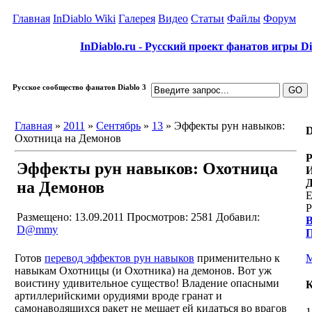
Главная
InDiablo Wiki
Галерея
Видео
Статьи
Файлы
Форум
InDiablo.ru - Русский проект фанатов игры Dia
Русское сообщество фанатов Diablo 3
Главная
»
2011
»
Сентябрь
»
13
» Эффекты рун навыков:
D
Охотница на Демонов
Р
Эффекты рун навыков: Охотница
И
Д
на Демонов
Е
Р
Размещено: 13.09.2011
Просмотров: 2581
Добавил:
D@mmy
П
Готов
перевод эффектов рун навыков
применительно к
M
навыкам Охотницы (и Охотника) на демонов. Вот уж
воистину удивительное существо! Владение опасными
артиллерийскими орудиями вроде гранат и
самонаводящихся ракет не мешает ей кидаться во врагов
1