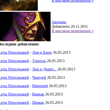
В высоком разрешении »
Аватары
Добавлено 26.11.2011
В высоком разрешении »
оследние добавления:
рты Персонажей
-
Лия и Каин
26.05.2013
рты Персонажей
-
Тираэль
26.05.2013
рты Персонажей
-
Лия и Диабл...
26.05.2013
рты Персонажей
-
Чародей
26.05.2013
рты Персонажей
-
Империй
26.05.2013
рты Персонажей
-
Варвар
26.05.2013
рты Персонажей
-
Шаман
26.05.2013