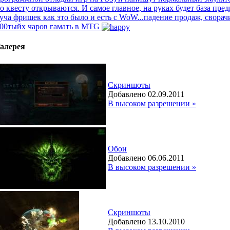
о квесту открываются. И самое главное, на руках будет база пр
уча фришек как это было и есть с WoW...падение продаж, сворач
00тыйх чаров гамать в MTG
алерея
Скриншоты
Добавлено 02.09.2011
В высоком разрешении »
Обои
Добавлено 06.06.2011
В высоком разрешении »
Скриншоты
Добавлено 13.10.2010