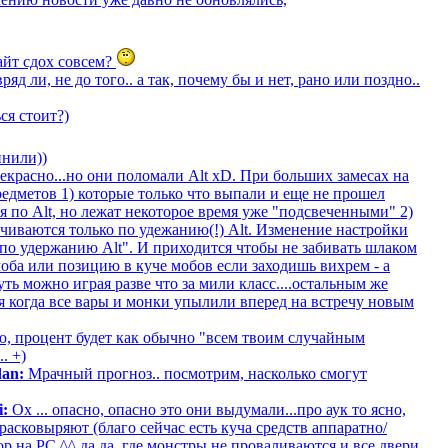
Сайт сдох совсем?
яд ли, не до того.. а так, почему бы и нет, рано или поздно..
ся стоит?)
инили))
рекрасно...но они поломали Alt xD. При больших замесах на
едметов 1) которые только что выпали и еще не прошел
я по Alt, но лежат некоторое время уже "подсвеченными" 2)
ечиваются только по удежанию(!) Alt. Изменение настройки
я по удержанию Alt". И приходится чтобы не забивать шлаком
оба или позицию в куче мобов если заходишь вихрем - а
ть можно играя разве что за мили класс....остальным же
мя когда все вары и монки упылили вперед на встречу новым
, процент будет как обычно "всем твоим случайным
. +)
dan:
Мрачный прогноз.. посмотрим, насколько смогут
i:
Ох ... опасно, опасно это они выдумали...про аук то ясно,
расковыряют (благо сейчас есть куча средств аппаратно/
 на PC ^^ да да, где монстры не проваливаются и все двери